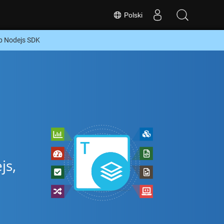
Polski
b Nodejs SDK
js,