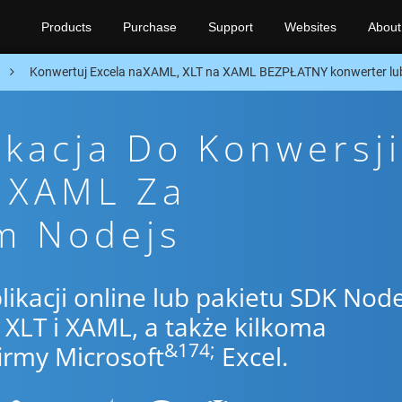
Products
Purchase
Support
Websites
About
n
Konwertuj Excela naXAML, XLT na XAML BEZPŁATNY konwerter lu
ikacja Do Konwersji
o XAML Za
m Nodejs
likacji online lub pakietu SDK Node
XLT i XAML, a także kilkoma
&174;
irmy Microsoft
Excel.