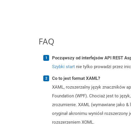
FAQ
Począwszy od interfejsów API REST Asp
Szybki start
nie tylko prowadzi przez ini
Co to jest format XAML?
XAML, rozszerzalny język znaczników apli
Foundation (WPF). Chociaż jest to języ
zrozumienie. XAML (wymawiane jako & ld
oryginał akronimu wyniósł rozszerzony 
rozszerzeniem XOML.