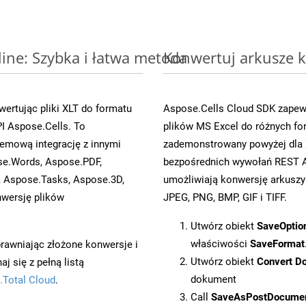
line: Szybka i łatwa metoda
Konwertuj arkusze k
ertując pliki XLT do formatu
Aspose.Cells Cloud SDK zapewn
I Aspose.Cells. To
plików MS Excel do różnych fo
emową integrację z innymi
zademonstrowany powyżej dla 
ose.Words, Aspose.PDF,
bezpośrednich wywołań REST A
, Aspose.Tasks, Aspose.3D,
umożliwiają konwersję arkuszy
wersję plików
JPEG, PNG, BMP, GIF i TIFF.
Utwórz obiekt
SaveOptio
właściwości
SaveFormat
prawniając złożone konwersje i
Utwórz obiekt
Convert D
 się z pełną listą
dokument
.Total Cloud
.
Call
SaveAsPostDocume