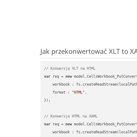
Jak przekonwertować XLT to X
// Konwersja XLT na HTML
var
 req = 
new
 model.CellsWorkbook_PutConvert
workbook
 : fs.createReadStream(localPat
format
 : 
"HTML"
,

});

// Konwersja HTML na XAML
var
 req = 
new
 model.CellsWorkbook_PutConvert
workbook
 : fs.createReadStream(localPat