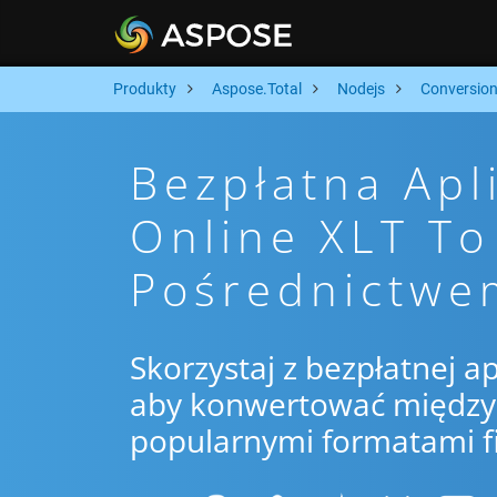
Produkty
Aspose.Total
Nodejs
Conversio
Bezpłatna Apl
Online XLT T
Pośrednictwe
Skorzystaj z bezpłatnej ap
aby konwertować między 
popularnymi formatami f