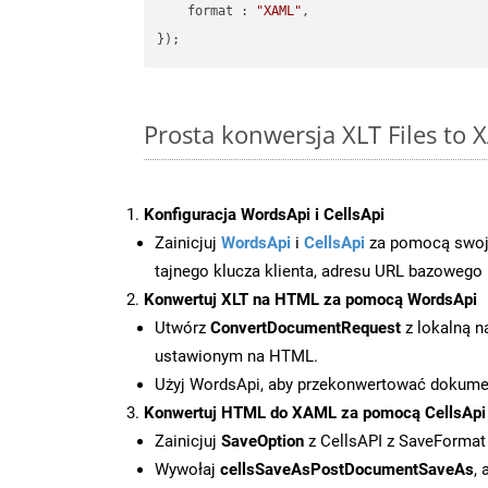
format
 : 
"XAML"
,

Prosta konwersja XLT Files to
Konfiguracja WordsApi i CellsApi
Zainicjuj
WordsApi
i
CellsApi
za pomocą swojeg
tajnego klucza klienta, adresu URL bazowego i
Konwertuj XLT na HTML za pomocą WordsApi
Utwórz
ConvertDocumentRequest
z lokalną n
ustawionym na HTML.
Użyj WordsApi, aby przekonwertować dokume
Konwertuj HTML do XAML za pomocą CellsApi
Zainicjuj
SaveOption
z CellsAPI z SaveForma
Wywołaj
cellsSaveAsPostDocumentSaveAs
,