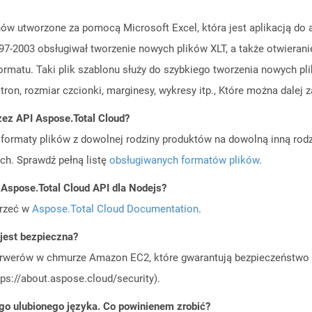
lonów utworzone za pomocą Microsoft Excel, która jest aplikacją do 
e 97-2003 obsługiwał tworzenie nowych plików XLT, a także otwierani
 formatu. Taki plik szablonu służy do szybkiego tworzenia nowych p
ron, rozmiar czcionki, marginesy, wykresy itp., Które można dalej za
zez API Aspose.Total Cloud?
ormaty plików z dowolnej rodziny produktów na dowolną inną rodz
ch. Sprawdź pełną listę
obsługiwanych formatów plików
.
 Aspose.Total Cloud API dla Nodejs?
jrzeć w
Aspose.Total Cloud Documentation
.
jest bezpieczna?
rwerów w chmurze Amazon EC2, które gwarantują bezpieczeństwo i 
ps://about.aspose.cloud/security).
go ulubionego języka. Co powinienem zrobić?