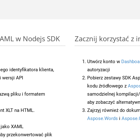
 XAML w Nodejs SDK
Zacznij korzystać z 
Utwórz konto w
Dashboa
o identyfikatora klienta,
autoryzacji
 wersji API
Pobierz zestawy SDK Asp
kodu źródłowego z
Aspos
azwą pliku i formatem
samodzielnej kompilacji
aby zobaczyć alternatywn
nt XLT na HTML.
Zajrzyj również do dokum
Aspose.Words
i
Aspose.
t jako XAML
 aby przekonwertować plik