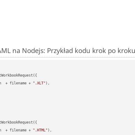
AML na Nodejs: Przykład kodu krok po krok
WorkbookRequest({

h  + filename + 
".XLT"
),

WorkbookRequest({

h  + filename + 
".HTML"
),
