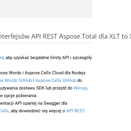
interfejsów API REST Aspose.Total dla XLT t
rd
, aby uzyskać bezpłatne limity API i szczegóły
ose.Words i Aspose.Cells Cloud dla Nodejs
e.Words GitHub
i
Aspose.Cells GitHub
do
/używania zestawu SDK lub przejdź do
Wersje
,
e opcje pobierania.
entacji API opartej na Swagger dla
Cells
, aby dowiedzieć się więcej o
API REST
.