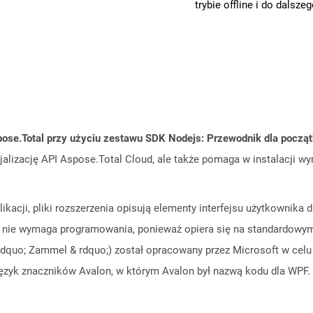
trybie offline i do dalsze
ose.Total przy użyciu zestawu SDK Nodejs: Przewodnik dla począ
cjalizację API Aspose.Total Cloud, ale także pomaga w instalacji w
kacji, pliki rozszerzenia opisują elementy interfejsu użytkownika 
k, nie wymaga programowania, ponieważ opiera się na standardowym 
quo; Zammel & rdquo;) został opracowany przez Microsoft w celu 
język znaczników Avalon, w którym Avalon był nazwą kodu dla WPF