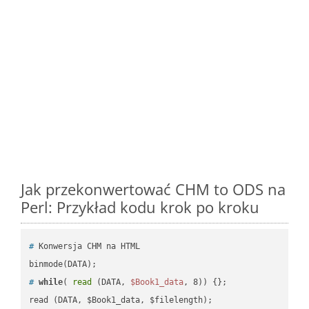
Jak przekonwertować CHM to ODS na
Perl: Przykład kodu krok po kroku
#
 Konwersja CHM na HTML
#
while
( 
read
 (DATA, 
$Book1_data
, 8)) {};
read (DATA, $Book1_data, $filelength);
