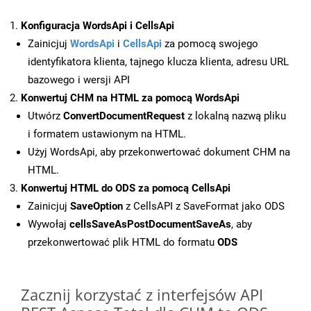
Konfiguracja WordsApi i CellsApi
Zainicjuj
WordsApi
i
CellsApi
za pomocą swojego
identyfikatora klienta, tajnego klucza klienta, adresu URL
bazowego i wersji API
Konwertuj CHM na HTML za pomocą WordsApi
Utwórz
ConvertDocumentRequest
z lokalną nazwą pliku
i formatem ustawionym na HTML.
Użyj WordsApi, aby przekonwertować dokument CHM na
HTML.
Konwertuj HTML do ODS za pomocą CellsApi
Zainicjuj
SaveOption
z CellsAPI z SaveFormat jako ODS
Wywołaj
cellsSaveAsPostDocumentSaveAs
, aby
przekonwertować plik HTML do formatu
ODS
Zacznij korzystać z interfejsów API