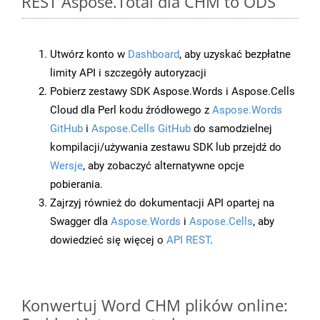
REST Aspose.Total dla CHM to ODS
Utwórz konto w
Dashboard
, aby uzyskać bezpłatne
limity API i szczegóły autoryzacji
Pobierz zestawy SDK Aspose.Words i Aspose.Cells
Cloud dla Perl kodu źródłowego z
Aspose.Words
GitHub
i
Aspose.Cells GitHub
do samodzielnej
kompilacji/używania zestawu SDK lub przejdź do
Wersje
, aby zobaczyć alternatywne opcje
pobierania.
Zajrzyj również do dokumentacji API opartej na
Swagger dla
Aspose.Words
i
Aspose.Cells
, aby
dowiedzieć się więcej o
API REST
.
Konwertuj Word CHM plików online: