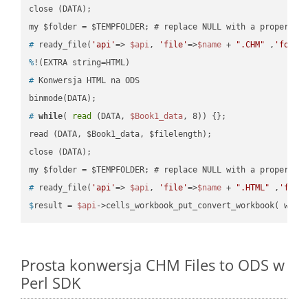
close (DATA);    

#
 ready_file(
'api'
=> 
$api
, 
'file'
=>
$name
 + 
".CHM"
 ,
'folde
%
!(EXTRA string=HTML)
#
 Konwersja HTML na ODS
#
while
( 
read
 (DATA, 
$Book1_data
, 8)) {};
read (DATA, $Book1_data, $filelength);

close (DATA);    

#
 ready_file(
'api'
=> 
$api
, 
'file'
=>
$name
 + 
".HTML"
 ,
'fold
$
result = 
$api
->cells_workbook_put_convert_workbook( work
Prosta konwersja CHM Files to ODS w
Perl SDK