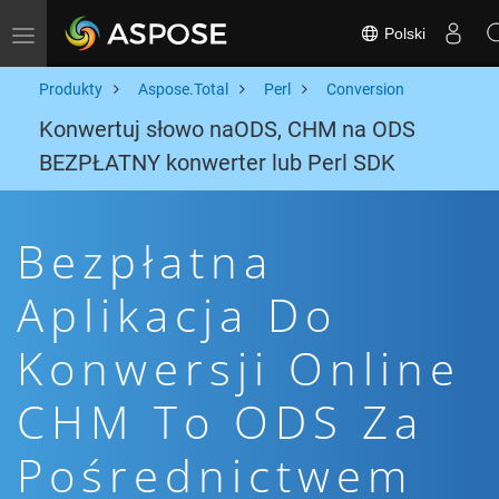
Polski
Toggle navigation
Produkty
Aspose.Total
Perl
Conversion
Konwertuj słowo naODS, CHM na ODS
BEZPŁATNY konwerter lub Perl SDK
Bezpłatna
Aplikacja Do
Konwersji Online
CHM To ODS Za
Pośrednictwem