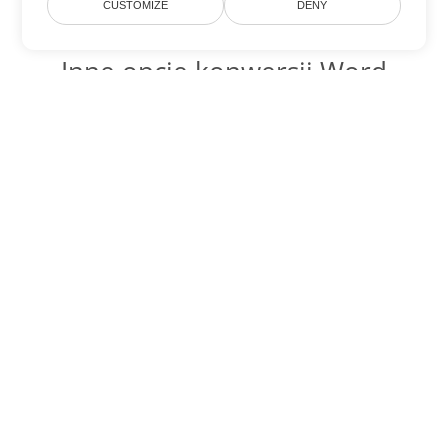
CUSTOMIZE
DENY
Inne opcje konwersji Word
Konwertuj CHM na DOC
DOC:
Microsoft Word Binary Format
Konwertuj CHM na DOT
DOT:
Microsoft Word Template Files
Konwertuj CHM na DOCX
DOCX:
Office 2007+ Word Document
Konwertuj CHM na DOCM
DOCM:
Microsoft Word 2007 Marco File
Konwertuj CHM na DOTX