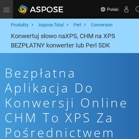
Polski
Toggle navigation
Produkty
Aspose.Total
Perl
Conversion
Konwertuj słowo naXPS, CHM na XPS
BEZPŁATNY konwerter lub Perl SDK
Bezpłatna
Aplikacja Do
Konwersji Online
CHM To XPS Za
Pośrednictwem