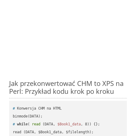
Jak przekonwertować CHM to XPS na
Perl: Przykład kodu krok po kroku
#
 Konwersja CHM na HTML
#
while
( 
read
 (DATA, 
$Book1_data
, 8)) {};
read (DATA, $Book1_data, $filelength);
