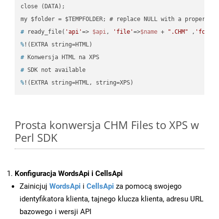
close (DATA);    

#
 ready_file(
'api'
=> 
$api
, 
'file'
=>
$name
 + 
".CHM"
 ,
'folde
%
!(EXTRA string=HTML)
#
 Konwersja HTML na XPS
#
 SDK not available
%
!(EXTRA string=HTML, string=XPS)
Prosta konwersja CHM Files to XPS w
Perl SDK
Konfiguracja WordsApi i CellsApi
Zainicjuj
WordsApi
i
CellsApi
za pomocą swojego
identyfikatora klienta, tajnego klucza klienta, adresu URL
bazowego i wersji API