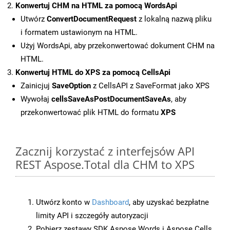
Konwertuj CHM na HTML za pomocą WordsApi
Utwórz
ConvertDocumentRequest
z lokalną nazwą pliku
i formatem ustawionym na HTML.
Użyj WordsApi, aby przekonwertować dokument CHM na
HTML.
Konwertuj HTML do XPS za pomocą CellsApi
Zainicjuj
SaveOption
z CellsAPI z SaveFormat jako XPS
Wywołaj
cellsSaveAsPostDocumentSaveAs
, aby
przekonwertować plik HTML do formatu
XPS
Zacznij korzystać z interfejsów API
REST Aspose.Total dla CHM to XPS
Utwórz konto w
Dashboard
, aby uzyskać bezpłatne
limity API i szczegóły autoryzacji
Pobierz zestawy SDK Aspose.Words i Aspose.Cells