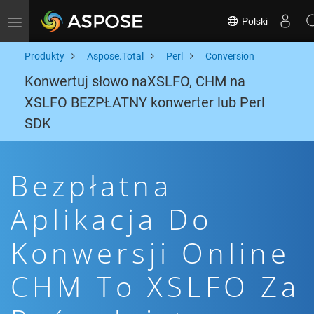
Polski
Toggle navigation
Produkty
Aspose.Total
Perl
Conversion
Konwertuj słowo naXSLFO, CHM na
XSLFO BEZPŁATNY konwerter lub Perl
SDK
Bezpłatna
Aplikacja Do
Konwersji Online
CHM To XSLFO Za