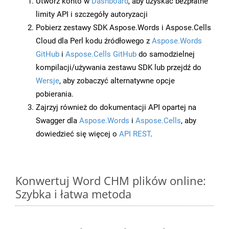
Utwórz konto w
Dashboard
, aby uzyskać bezpłatne
limity API i szczegóły autoryzacji
Pobierz zestawy SDK Aspose.Words i Aspose.Cells
Cloud dla Perl kodu źródłowego z
Aspose.Words
GitHub
i
Aspose.Cells GitHub
do samodzielnej
kompilacji/używania zestawu SDK lub przejdź do
Wersje
, aby zobaczyć alternatywne opcje
pobierania.
Zajrzyj również do dokumentacji API opartej na
Swagger dla
Aspose.Words
i
Aspose.Cells
, aby
dowiedzieć się więcej o
API REST
.
Konwertuj Word CHM plików online:
Szybka i łatwa metoda