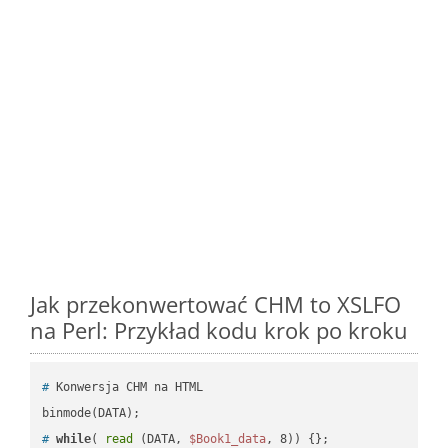
Jak przekonwertować CHM to XSLFO
na Perl: Przykład kodu krok po kroku
#
 Konwersja CHM na HTML
#
while
( 
read
 (DATA, 
$Book1_data
, 8)) {};