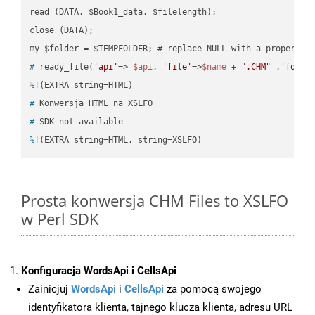
read (DATA, $Book1_data, $filelength);

close (DATA);    

#
 ready_file(
'api'
=> 
$api
, 
'file'
=>
$name
 + 
".CHM"
 ,
'folde
%
!(EXTRA string=HTML)
#
 Konwersja HTML na XSLFO
#
 SDK not available
%
!(EXTRA string=HTML, string=XSLFO)
Prosta konwersja CHM Files to XSLFO
w Perl SDK
Konfiguracja WordsApi i CellsApi
Zainicjuj
WordsApi
i
CellsApi
za pomocą swojego
identyfikatora klienta, tajnego klucza klienta, adresu URL