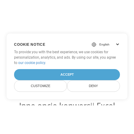
COOKIE NOTICE
To provide you with the best experience, we use cookies for
personalization, analytics, and ads. By using our site, you agree
to
our cookie policy
.
ACCEPT
CUSTOMIZE
DENY
Inne opcje konwersji Excel
Konwertuj FODS na DOC
DOC:
Microsoft Word Binary Format