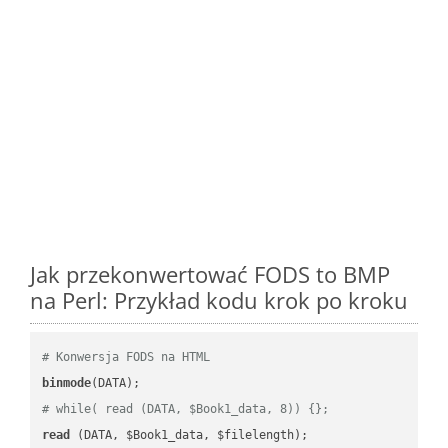
Jak przekonwertować FODS to BMP
na Perl: Przykład kodu krok po kroku
# Konwersja FODS na HTML
binmode
# while( read (DATA, $Book1_data, 8)) {};
read