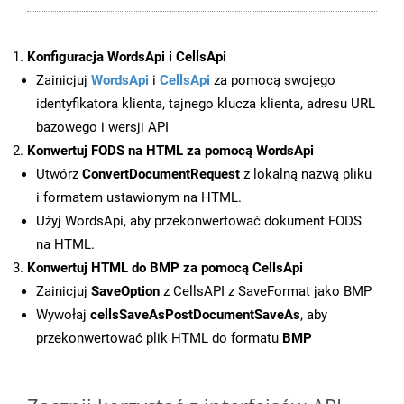
Konfiguracja WordsApi i CellsApi
Zainicjuj
WordsApi
i
CellsApi
za pomocą swojego
identyfikatora klienta, tajnego klucza klienta, adresu URL
bazowego i wersji API
Konwertuj FODS na HTML za pomocą WordsApi
Utwórz
ConvertDocumentRequest
z lokalną nazwą pliku
i formatem ustawionym na HTML.
Użyj WordsApi, aby przekonwertować dokument FODS
na HTML.
Konwertuj HTML do BMP za pomocą CellsApi
Zainicjuj
SaveOption
z CellsAPI z SaveFormat jako BMP
Wywołaj
cellsSaveAsPostDocumentSaveAs
, aby
przekonwertować plik HTML do formatu
BMP