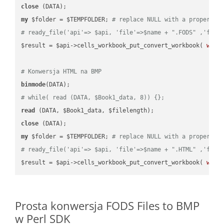
close
my
 $folder = $TEMPFOLDER; 
# replace NULL with a proper va
# ready_file('api'=> $api, 'file'=>$name + ".FODS" ,'fold
$result = $api->cells_workbook_put_convert_workbook( 
work
# Konwersja HTML na BMP
binmode
# while( read (DATA, $Book1_data, 8)) {};
read
close
my
 $folder = $TEMPFOLDER; 
# replace NULL with a proper va
# ready_file('api'=> $api, 'file'=>$name + ".HTML" ,'fold
$result = $api->cells_workbook_put_convert_workbook( 
work
Prosta konwersja FODS Files to BMP
w Perl SDK