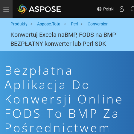
Polski
Toggle navigation
Produkty
Aspose.Total
Perl
Conversion
Konwertuj Excela naBMP, FODS na BMP
BEZPŁATNY konwerter lub Perl SDK
Bezpłatna
Aplikacja Do
Konwersji Online
FODS To BMP Za
Pośrednictwem