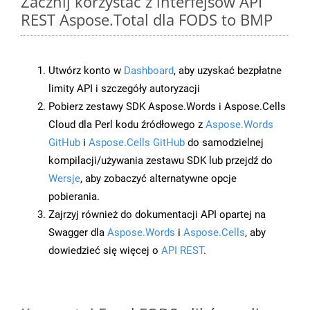
Zacznij korzystać z interfejsów API
REST Aspose.Total dla FODS to BMP
Utwórz konto w
Dashboard
, aby uzyskać bezpłatne
limity API i szczegóły autoryzacji
Pobierz zestawy SDK Aspose.Words i Aspose.Cells
Cloud dla Perl kodu źródłowego z
Aspose.Words
GitHub
i
Aspose.Cells GitHub
do samodzielnej
kompilacji/używania zestawu SDK lub przejdź do
Wersje
, aby zobaczyć alternatywne opcje
pobierania.
Zajrzyj również do dokumentacji API opartej na
Swagger dla
Aspose.Words
i
Aspose.Cells
, aby
dowiedzieć się więcej o
API REST
.