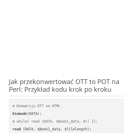
Jak przekonwertować OTT to POT na
Perl: Przykład kodu krok po kroku
# Konwersja OTT na HTML
binmode
# while( read (DATA, $Book1_data, 8)) {};
read