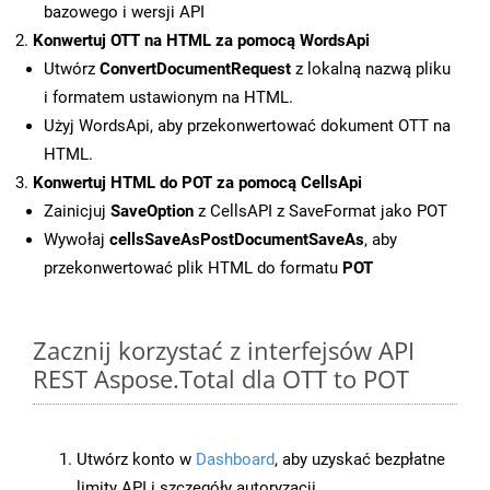
bazowego i wersji API
Konwertuj OTT na HTML za pomocą WordsApi
Utwórz
ConvertDocumentRequest
z lokalną nazwą pliku
i formatem ustawionym na HTML.
Użyj WordsApi, aby przekonwertować dokument OTT na
HTML.
Konwertuj HTML do POT za pomocą CellsApi
Zainicjuj
SaveOption
z CellsAPI z SaveFormat jako POT
Wywołaj
cellsSaveAsPostDocumentSaveAs
, aby
przekonwertować plik HTML do formatu
POT
Zacznij korzystać z interfejsów API
REST Aspose.Total dla OTT to POT
Utwórz konto w
Dashboard
, aby uzyskać bezpłatne
limity API i szczegóły autoryzacji