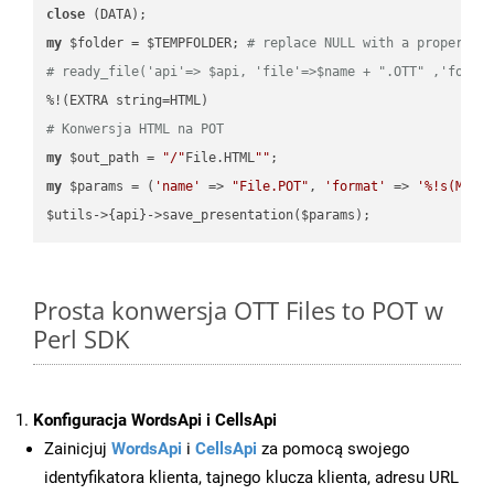
close
my
 $folder = $TEMPFOLDER; 
# replace NULL with a proper va
# ready_file('api'=> $api, 'file'=>$name + ".OTT" ,'folde
# Konwersja HTML na POT
my
 $out_path = 
"/"
File.HTML
""
my
 $params = (
'name'
 => 
"File.POT"
, 
'format'
 => 
'%!s(MISS
Prosta konwersja OTT Files to POT w
Perl SDK
Konfiguracja WordsApi i CellsApi
Zainicjuj
WordsApi
i
CellsApi
za pomocą swojego
identyfikatora klienta, tajnego klucza klienta, adresu URL