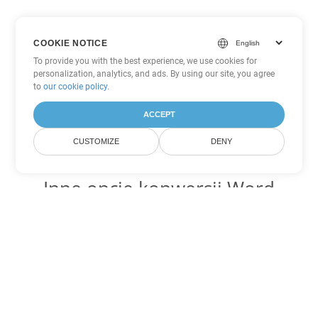
COOKIE NOTICE
To provide you with the best experience, we use cookies for
personalization, analytics, and ads. By using our site, you agree
to
our cookie policy
.
ACCEPT
CUSTOMIZE
DENY
Inne opcje konwersji Word
Konwertuj OTT na DOC
DOC:
Microsoft Word Binary Format
Konwertuj OTT na DOT
DOT:
Microsoft Word Template Files