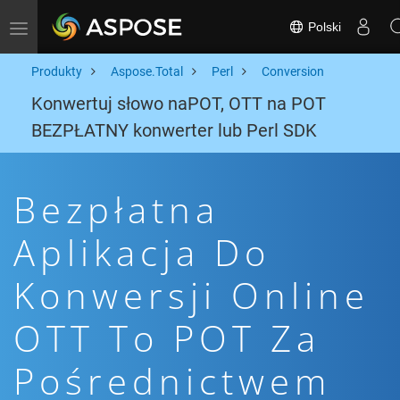
Polski
Toggle navigation
Produkty
Aspose.Total
Perl
Conversion
Konwertuj słowo naPOT, OTT na POT
BEZPŁATNY konwerter lub Perl SDK
Bezpłatna
Aplikacja Do
Konwersji Online
OTT To POT Za
Pośrednictwem