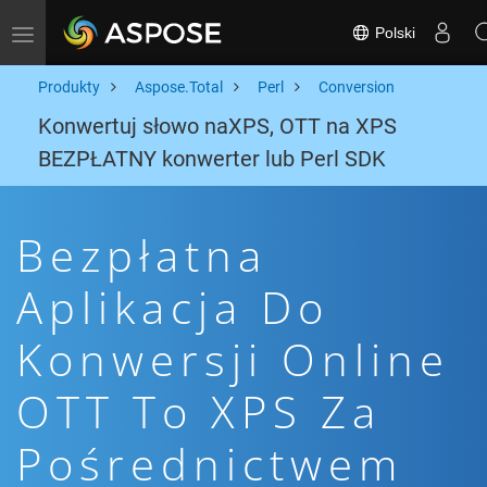
Polski
Toggle navigation
Produkty
Aspose.Total
Perl
Conversion
Konwertuj słowo naXPS, OTT na XPS
BEZPŁATNY konwerter lub Perl SDK
Bezpłatna
Aplikacja Do
Konwersji Online
OTT To XPS Za
Pośrednictwem