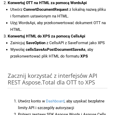
Konwertuj OTT na HTML za pomocą WordsApi
Utwórz
ConvertDocumentRequest
z lokalną nazwą pliku
i formatem ustawionym na HTML.
Użyj WordsApi, aby przekonwertować dokument OTT na
HTML.
Konwertuj HTML do XPS za pomocą CellsApi
Zainicjuj
SaveOption
z CellsAPI z SaveFormat jako XPS
Wywołaj
cellsSaveAsPostDocumentSaveAs
, aby
przekonwertować plik HTML do formatu
XPS
Zacznij korzystać z interfejsów API
REST Aspose.Total dla OTT to XPS
Utwórz konto w
Dashboard
, aby uzyskać bezpłatne
limity API i szczegóły autoryzacji
Pobierz zestawy SDK Aspose.Words i Aspose.Cells