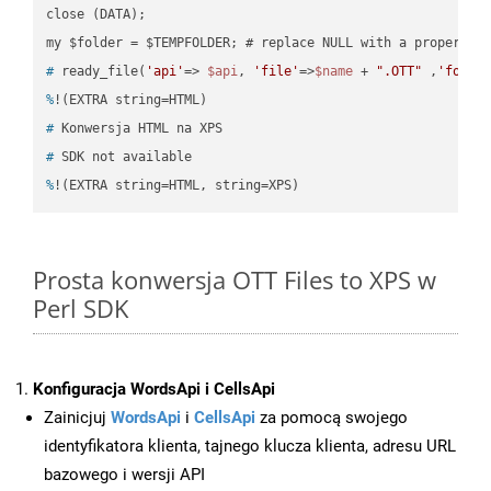
close (DATA);    

#
 ready_file(
'api'
=> 
$api
, 
'file'
=>
$name
 + 
".OTT"
 ,
'folde
%
!(EXTRA string=HTML)
#
 Konwersja HTML na XPS
#
 SDK not available
%
!(EXTRA string=HTML, string=XPS)
Prosta konwersja OTT Files to XPS w
Perl SDK
Konfiguracja WordsApi i CellsApi
Zainicjuj
WordsApi
i
CellsApi
za pomocą swojego
identyfikatora klienta, tajnego klucza klienta, adresu URL
bazowego i wersji API