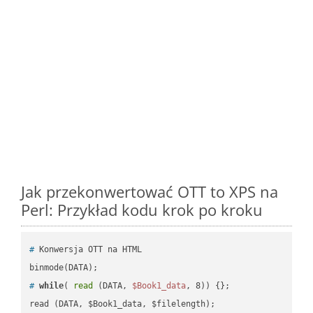
Jak przekonwertować OTT to XPS na
Perl: Przykład kodu krok po kroku
#
 Konwersja OTT na HTML
#
while
( 
read
 (DATA, 
$Book1_data
, 8)) {};
read (DATA, $Book1_data, $filelength);
