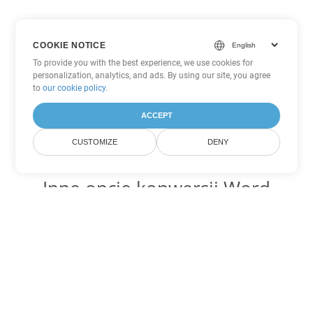
COOKIE NOTICE
To provide you with the best experience, we use cookies for
personalization, analytics, and ads. By using our site, you agree
to
our cookie policy
.
ACCEPT
CUSTOMIZE
DENY
Inne opcje konwersji Word
Konwertuj OTT na DOC
DOC:
Microsoft Word Binary Format
Konwertuj OTT na DOT
DOT:
Microsoft Word Template Files