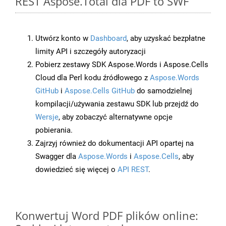
REST Aspose.Total dla PDF to SWF
Utwórz konto w
Dashboard
, aby uzyskać bezpłatne
limity API i szczegóły autoryzacji
Pobierz zestawy SDK Aspose.Words i Aspose.Cells
Cloud dla Perl kodu źródłowego z
Aspose.Words
GitHub
i
Aspose.Cells GitHub
do samodzielnej
kompilacji/używania zestawu SDK lub przejdź do
Wersje
, aby zobaczyć alternatywne opcje
pobierania.
Zajrzyj również do dokumentacji API opartej na
Swagger dla
Aspose.Words
i
Aspose.Cells
, aby
dowiedzieć się więcej o
API REST
.
Konwertuj Word PDF plików online: