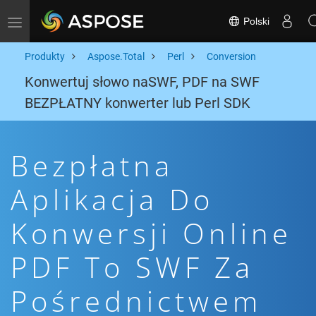
Polski
Toggle navigation
Produkty
Aspose.Total
Perl
Conversion
Konwertuj słowo naSWF, PDF na SWF
BEZPŁATNY konwerter lub Perl SDK
Bezpłatna
Aplikacja Do
Konwersji Online
PDF To SWF Za
Pośrednictwem