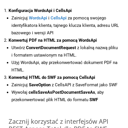
Konfiguracja WordsApi i CellsApi
Zainicjuj
WordsApi
i
CellsApi
za pomocą swojego
identyfikatora klienta, tajnego klucza klienta, adresu URL
bazowego i wersji API
Konwertuj PDF na HTML za pomocą WordsApi
Utwórz
ConvertDocumentRequest
z lokalną nazwą pliku
i formatem ustawionym na HTML.
Użyj WordsApi, aby przekonwertować dokument PDF na
HTML.
Konwertuj HTML do SWF za pomocą CellsApi
Zainicjuj
SaveOption
z CellsAPI z SaveFormat jako SWF
Wywołaj
cellsSaveAsPostDocumentSaveAs
, aby
przekonwertować plik HTML do formatu
SWF
Zacznij korzystać z interfejsów API