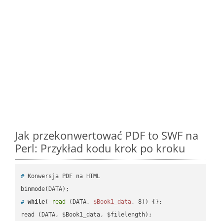
Jak przekonwertować PDF to SWF na
Perl: Przykład kodu krok po kroku
#
 Konwersja PDF na HTML
#
while
( 
read
 (DATA, 
$Book1_data
, 8)) {};
read (DATA, $Book1_data, $filelength);
