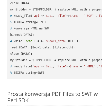
close (DATA);    

#
 ready_file(
'api'
=> 
$api
, 
'file'
=>
$name
 + 
".PDF"
 ,
'folde
%
!(EXTRA string=HTML)
#
 Konwersja HTML na SWF
#
while
( 
read
 (DATA, 
$Book1_data
, 8)) {};
read (DATA, $Book1_data, $filelength);

close (DATA);    

#
 ready_file(
'api'
=> 
$api
, 
'file'
=>
$name
 + 
".HTML"
 ,
'fold
%
!(EXTRA string=SWF)
Prosta konwersja PDF Files to SWF w
Perl SDK