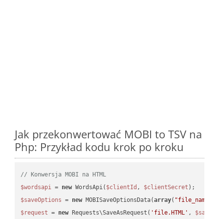
Jak przekonwertować MOBI to TSV na
Php: Przykład kodu krok po kroku
// Konwersja MOBI na HTML
$wordsapi
 = 
new
 WordsApi(
$clientId
, 
$clientSecret
$saveOptions
 = 
new
 MOBISaveOptionsData(
array
(
"file_name"
 
$request
 = 
new
 Requests\SaveAsRequest(
'file.HTML'
, 
$saveO