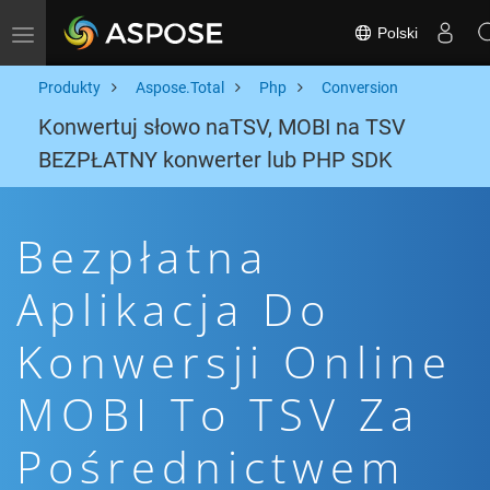
Polski
Toggle navigation
Produkty
Aspose.Total
Php
Conversion
Konwertuj słowo naTSV, MOBI na TSV
BEZPŁATNY konwerter lub PHP SDK
Bezpłatna
Aplikacja Do
Konwersji Online
MOBI To TSV Za
Pośrednictwem