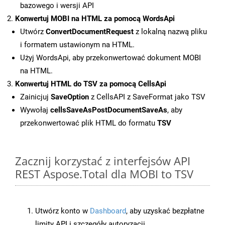
bazowego i wersji API
Konwertuj MOBI na HTML za pomocą WordsApi
Utwórz
ConvertDocumentRequest
z lokalną nazwą pliku
i formatem ustawionym na HTML.
Użyj WordsApi, aby przekonwertować dokument MOBI
na HTML.
Konwertuj HTML do TSV za pomocą CellsApi
Zainicjuj
SaveOption
z CellsAPI z SaveFormat jako TSV
Wywołaj
cellsSaveAsPostDocumentSaveAs
, aby
przekonwertować plik HTML do formatu
TSV
Zacznij korzystać z interfejsów API
REST Aspose.Total dla MOBI to TSV
Utwórz konto w
Dashboard
, aby uzyskać bezpłatne
limity API i szczegóły autoryzacji