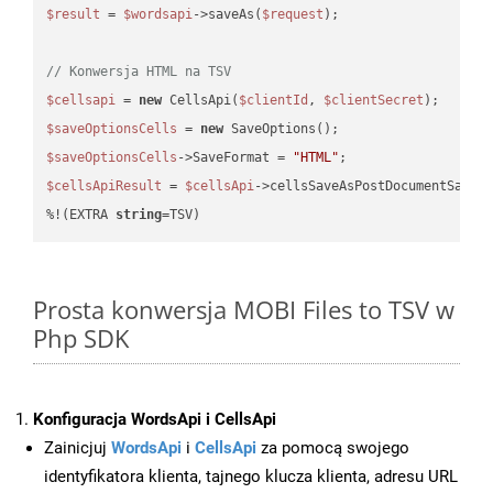
$result
 = 
$wordsapi
->saveAs(
$request
);

// Konwersja HTML na TSV
$cellsapi
 = 
new
 CellsApi(
$clientId
, 
$clientSecret
$saveOptionsCells
 = 
new
$saveOptionsCells
->SaveFormat = 
"HTML"
$cellsApiResult
 = 
$cellsApi
->cellsSaveAsPostDocumentSaveA
%!(EXTRA 
string
=TSV)
Prosta konwersja MOBI Files to TSV w
Php SDK
Konfiguracja WordsApi i CellsApi
Zainicjuj
WordsApi
i
CellsApi
za pomocą swojego
identyfikatora klienta, tajnego klucza klienta, adresu URL