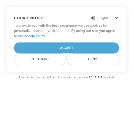
COOKIE NOTICE
To provide you with the best experience, we use cookies for
personalization, analytics, and ads. By using our site, you agree
to
our cookie policy
.
ACCEPT
CUSTOMIZE
DENY
Inne opcje konwersji Word
Konwertuj MOBI na DOC
DOC:
Microsoft Word Binary Format
Konwertuj MOBI na DOT
DOT:
Microsoft Word Template Files