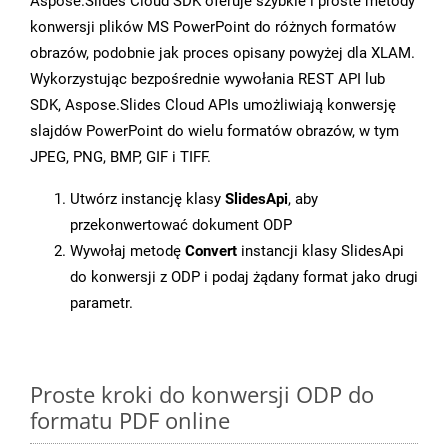
Aspose.Slides Cloud SDK oferuje szybkie i proste metody
konwersji plików MS PowerPoint do różnych formatów
obrazów, podobnie jak proces opisany powyżej dla XLAM.
Wykorzystując bezpośrednie wywołania REST API lub
SDK, Aspose.Slides Cloud APIs umożliwiają konwersję
slajdów PowerPoint do wielu formatów obrazów, w tym
JPEG, PNG, BMP, GIF i TIFF.
Utwórz instancję klasy
SlidesApi
, aby
przekonwertować dokument ODP
Wywołaj metodę
Convert
instancji klasy SlidesApi
do konwersji z ODP i podaj żądany format jako drugi
parametr.
Proste kroki do konwersji ODP do
formatu PDF online