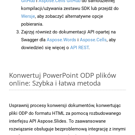
GitHub
i
Aspose.Cells GitHub
do samodzielnej
kompilacji/używania zestawu SDK lub przejdź do
Wersje
, aby zobaczyć alternatywne opcje
pobierania.
Zajrzyj również do dokumentacji API opartej na
Swagger dla
Aspose.Words
i
Aspose.Cells
, aby
dowiedzieć się więcej o
API REST
.
Konwertuj PowerPoint ODP plików
online: Szybka i łatwa metoda
Usprawnij procesy konwersji dokumentów, konwertując
pliki ODP do formatu HTML za pomocą rozbudowanego
interfejsu API Aspose.Slides. To zaawansowane
rozwiązanie obsługuje bezproblemową integrację z innymi