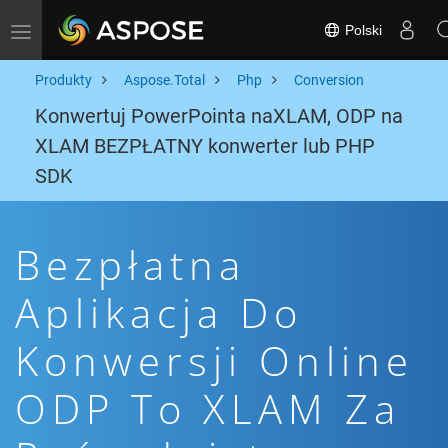
Polski
Toggle navigation
Produkty
Aspose.Total
Php
Conversion
Konwertuj PowerPointa naXLAM, ODP na
XLAM BEZPŁATNY konwerter lub PHP
SDK
Bezpłatna
Aplikacja Do
Konwersji Online
ODP To XLAM Za