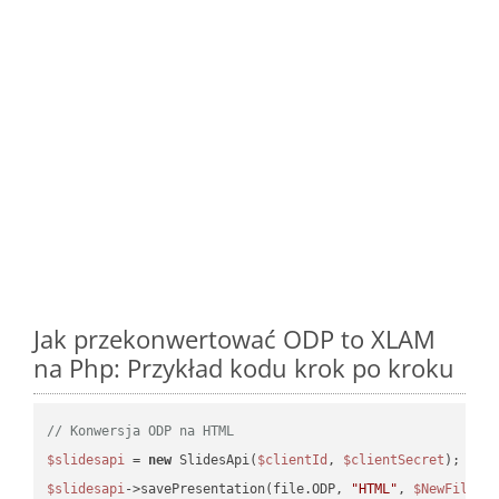
Jak przekonwertować ODP to XLAM
na Php: Przykład kodu krok po kroku
// Konwersja ODP na HTML
$slidesapi
 = 
new
 SlidesApi(
$clientId
, 
$clientSecret
$slidesapi
->savePresentation(file.ODP, 
"HTML"
, 
$NewFile
);
