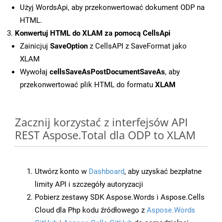
Użyj WordsApi, aby przekonwertować dokument ODP na
HTML.
Konwertuj HTML do XLAM za pomocą CellsApi
Zainicjuj
SaveOption
z CellsAPI z SaveFormat jako
XLAM
Wywołaj
cellsSaveAsPostDocumentSaveAs
, aby
przekonwertować plik HTML do formatu
XLAM
Zacznij korzystać z interfejsów API
REST Aspose.Total dla ODP to XLAM
Utwórz konto w
Dashboard
, aby uzyskać bezpłatne
limity API i szczegóły autoryzacji
Pobierz zestawy SDK Aspose.Words i Aspose.Cells
Cloud dla Php kodu źródłowego z
Aspose.Words