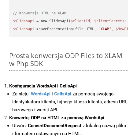
// Konwersja HTML na XLAM
$slidesapi
 = 
new
 SlidesApi(
$clientId
, 
$clientSecret
$slidesapi
->savePresentation(file.HTML, 
"XLAM"
, 
$NewFile
Prosta konwersja ODP Files to XLAM
w Php SDK
Konfiguracja WordsApi i CellsApi
Zainicjuj
WordsApi
i
CellsApi
za pomocą swojego
identyfikatora klienta, tajnego klucza klienta, adresu URL
bazowego i wersji API
Konwertuj ODP na HTML za pomocą WordsApi
Utwórz
ConvertDocumentRequest
z lokalną nazwą pliku
i formatem ustawionym na HTML.