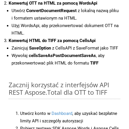
Konwertuj OTT na HTML za pomocą WordsApi
Utwórz
ConvertDocumentRequest
z lokalną nazwą pliku
i formatem ustawionym na HTML.
Użyj WordsApi, aby przekonwertować dokument OTT na
HTML.
Konwertuj HTML do TIFF za pomocą CellsApi
Zainicjuj
SaveOption
z CellsAPI z SaveFormat jako TIFF
Wywołaj
cellsSaveAsPostDocumentSaveAs
, aby
przekonwertować plik HTML do formatu
TIFF
Zacznij korzystać z interfejsów API
REST Aspose.Total dla OTT to TIFF
Utwórz konto w
Dashboard
, aby uzyskać bezpłatne
limity API i szczegóły autoryzacji
Pobierz zestawy SDK Aspose.Words i Aspose.Cells