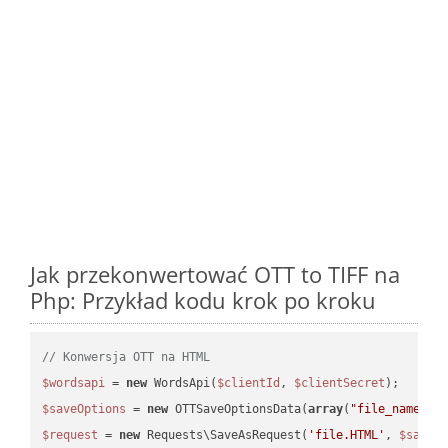
Jak przekonwertować OTT to TIFF na
Php: Przykład kodu krok po kroku
// Konwersja OTT na HTML
$wordsapi
 = 
new
 WordsApi(
$clientId
, 
$clientSecret
$saveOptions
 = 
new
 OTTSaveOptionsData(
array
(
"file_name"
 =
$request
 = 
new
 Requests\SaveAsRequest(
'file.HTML'
, 
$saveO