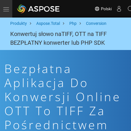
Polski
Toggle navigation
Produkty
Aspose.Total
Php
Conversion
Konwertuj słowo naTIFF, OTT na TIFF
BEZPŁATNY konwerter lub PHP SDK
Bezpłatna
Aplikacja Do
Konwersji Online
OTT To TIFF Za
Pośrednictwem