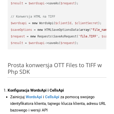
$result
 = 
$wordsapi
->saveAs(
$request
);

// Konwersja HTML na TIFF
$wordsapi
 = 
new
 WordsApi(
$clientId
, 
$clientSecret
$saveOptions
 = 
new
 HTMLSaveOptionsData(
array
(
"file_name"
 
$request
 = 
new
 Requests\SaveAsRequest(
'file.TIFF'
, 
$saveO
$result
 = 
$wordsapi
->saveAs(
$request
Prosta konwersja OTT Files to TIFF w
Php SDK
Konfiguracja WordsApi i CellsApi
Zainicjuj
WordsApi
i
CellsApi
za pomocą swojego
identyfikatora klienta, tajnego klucza klienta, adresu URL
bazowego i wersji API