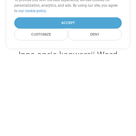
To provide you with the best experience, we use cookies for
personalization, analytics, and ads. By using our site, you agree
to
our cookie policy
.
ACCEPT
CUSTOMIZE
DENY
Inne opcje konwersji Word
Konwertuj OTT na DOC
DOC:
Microsoft Word Binary Format
Konwertuj OTT na DOT
DOT:
Microsoft Word Template Files
Konwertuj OTT na DOCX
DOCX:
Office 2007+ Word Document