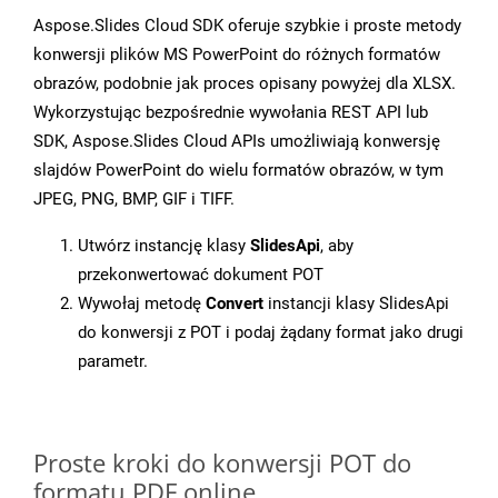
Aspose.Slides Cloud SDK oferuje szybkie i proste metody
konwersji plików MS PowerPoint do różnych formatów
obrazów, podobnie jak proces opisany powyżej dla XLSX.
Wykorzystując bezpośrednie wywołania REST API lub
SDK, Aspose.Slides Cloud APIs umożliwiają konwersję
slajdów PowerPoint do wielu formatów obrazów, w tym
JPEG, PNG, BMP, GIF i TIFF.
Utwórz instancję klasy
SlidesApi
, aby
przekonwertować dokument POT
Wywołaj metodę
Convert
instancji klasy SlidesApi
do konwersji z POT i podaj żądany format jako drugi
parametr.
Proste kroki do konwersji POT do
formatu PDF online