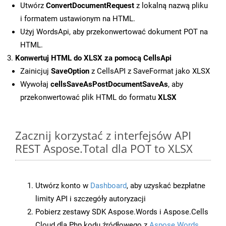
Utwórz
ConvertDocumentRequest
z lokalną nazwą pliku
i formatem ustawionym na HTML.
Użyj WordsApi, aby przekonwertować dokument POT na
HTML.
Konwertuj HTML do XLSX za pomocą CellsApi
Zainicjuj
SaveOption
z CellsAPI z SaveFormat jako XLSX
Wywołaj
cellsSaveAsPostDocumentSaveAs
, aby
przekonwertować plik HTML do formatu
XLSX
Zacznij korzystać z interfejsów API
REST Aspose.Total dla POT to XLSX
Utwórz konto w
Dashboard
, aby uzyskać bezpłatne
limity API i szczegóły autoryzacji
Pobierz zestawy SDK Aspose.Words i Aspose.Cells
Cloud dla Php kodu źródłowego z
Aspose.Words