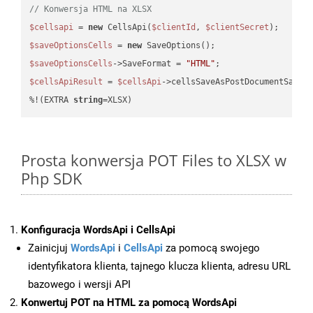
// Konwersja HTML na XLSX
$cellsapi
 = 
new
 CellsApi(
$clientId
, 
$clientSecret
$saveOptionsCells
 = 
new
$saveOptionsCells
->SaveFormat = 
"HTML"
$cellsApiResult
 = 
$cellsApi
->cellsSaveAsPostDocumentSaveA
%!(EXTRA 
string
=XLSX)
Prosta konwersja POT Files to XLSX w
Php SDK
Konfiguracja WordsApi i CellsApi
Zainicjuj
WordsApi
i
CellsApi
za pomocą swojego
identyfikatora klienta, tajnego klucza klienta, adresu URL
bazowego i wersji API
Konwertuj POT na HTML za pomocą WordsApi