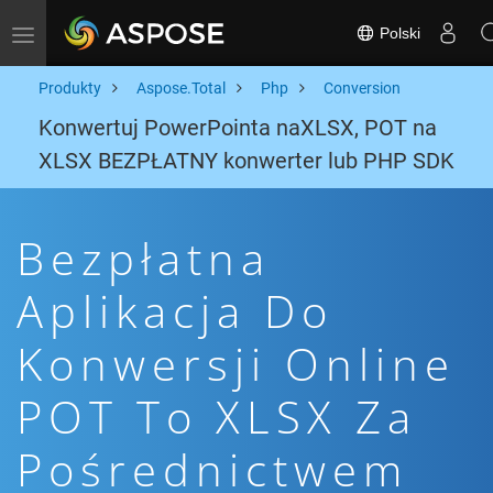
Polski
Toggle navigation
Produkty
Aspose.Total
Php
Conversion
Konwertuj PowerPointa naXLSX, POT na
XLSX BEZPŁATNY konwerter lub PHP SDK
Bezpłatna
Aplikacja Do
Konwersji Online
POT To XLSX Za
Pośrednictwem