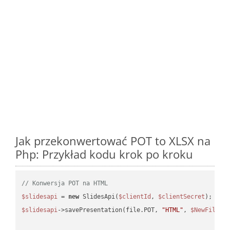
Jak przekonwertować POT to XLSX na
Php: Przykład kodu krok po kroku
// Konwersja POT na HTML
$slidesapi
 = 
new
 SlidesApi(
$clientId
, 
$clientSecret
$slidesapi
->savePresentation(file.POT, 
"HTML"
, 
$NewFile
);
