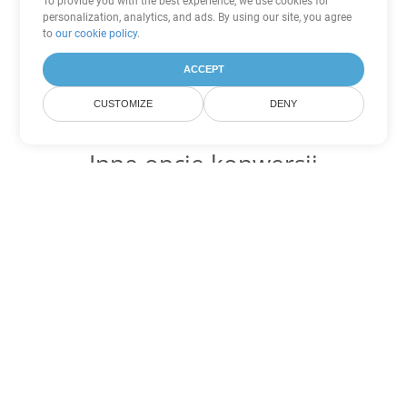
To provide you with the best experience, we use cookies for
personalization, analytics, and ads. By using our site, you agree
to
our cookie policy
.
ACCEPT
CUSTOMIZE
DENY
Inne opcje konwersji
PowerPoint
Konwertuj POT na DOC
DOC:
Microsoft Word Binary Format
Konwertuj POT na DOT
DOT:
Microsoft Word Template Files
Konwertuj POT na DOCX