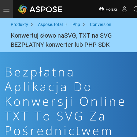
Polski
Toggle navigation
Produkty
Aspose.Total
Php
Conversion
Konwertuj słowo naSVG, TXT na SVG
BEZPŁATNY konwerter lub PHP SDK
Bezpłatna
Aplikacja Do
Konwersji Online
TXT To SVG Za
Pośrednictwem