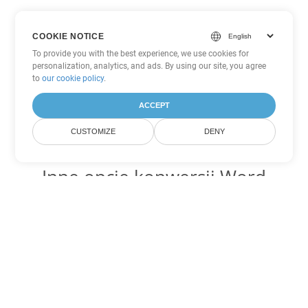
COOKIE NOTICE
To provide you with the best experience, we use cookies for
personalization, analytics, and ads. By using our site, you agree
to
our cookie policy
.
ACCEPT
CUSTOMIZE
DENY
Inne opcje konwersji Word
Konwertuj TXT na DOC
DOC:
Microsoft Word Binary Format
Konwertuj TXT na DOT
DOT:
Microsoft Word Template Files