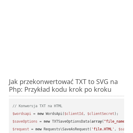
Jak przekonwertować TXT to SVG na
Php: Przykład kodu krok po kroku
// Konwersja TXT na HTML
$wordsapi
 = 
new
 WordsApi(
$clientId
, 
$clientSecret
$saveOptions
 = 
new
 TXTSaveOptionsData(
array
(
"file_name"
 =
$request
 = 
new
 Requests\SaveAsRequest(
'file.HTML'
, 
$saveO