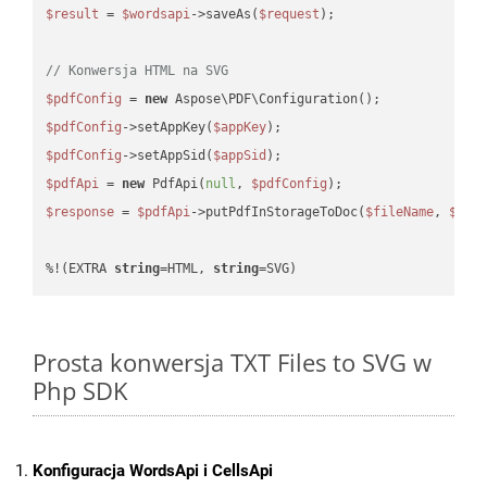
$result
 = 
$wordsapi
->saveAs(
$request
);

// Konwersja HTML na SVG
$pdfConfig
 = 
new
$pdfConfig
->setAppKey(
$appKey
$pdfConfig
->setAppSid(
$appSid
$pdfApi
 = 
new
 PdfApi(
null
, 
$pdfConfig
$response
 = 
$pdfApi
->putPdfInStorageToDoc(
$fileName
, 
$des
%!(EXTRA 
string
=HTML, 
string
=SVG)
Prosta konwersja TXT Files to SVG w
Php SDK
Konfiguracja WordsApi i CellsApi