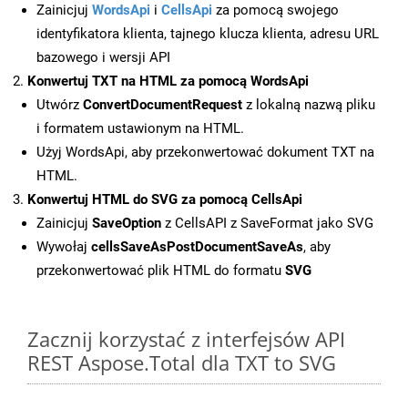
Zainicjuj
WordsApi
i
CellsApi
za pomocą swojego
identyfikatora klienta, tajnego klucza klienta, adresu URL
bazowego i wersji API
Konwertuj TXT na HTML za pomocą WordsApi
Utwórz
ConvertDocumentRequest
z lokalną nazwą pliku
i formatem ustawionym na HTML.
Użyj WordsApi, aby przekonwertować dokument TXT na
HTML.
Konwertuj HTML do SVG za pomocą CellsApi
Zainicjuj
SaveOption
z CellsAPI z SaveFormat jako SVG
Wywołaj
cellsSaveAsPostDocumentSaveAs
, aby
przekonwertować plik HTML do formatu
SVG
Zacznij korzystać z interfejsów API
REST Aspose.Total dla TXT to SVG