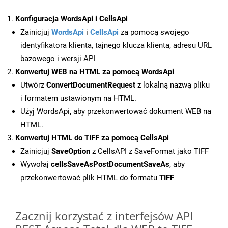
Konfiguracja WordsApi i CellsApi
Zainicjuj
WordsApi
i
CellsApi
za pomocą swojego
identyfikatora klienta, tajnego klucza klienta, adresu URL
bazowego i wersji API
Konwertuj WEB na HTML za pomocą WordsApi
Utwórz
ConvertDocumentRequest
z lokalną nazwą pliku
i formatem ustawionym na HTML.
Użyj WordsApi, aby przekonwertować dokument WEB na
HTML.
Konwertuj HTML do TIFF za pomocą CellsApi
Zainicjuj
SaveOption
z CellsAPI z SaveFormat jako TIFF
Wywołaj
cellsSaveAsPostDocumentSaveAs
, aby
przekonwertować plik HTML do formatu
TIFF
Zacznij korzystać z interfejsów API