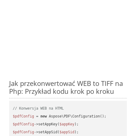
Jak przekonwertować WEB to TIFF na
Php: Przykład kodu krok po kroku
// Konwersja WEB na HTML
$pdfConfig
 = 
new
$pdfConfig
->setAppKey(
$appKey
$pdfConfig
->setAppSid(
$appSid