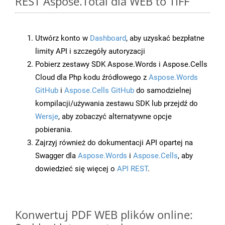
REST Aspose.Total dla WEB to TIFF
Utwórz konto w
Dashboard
, aby uzyskać bezpłatne
limity API i szczegóły autoryzacji
Pobierz zestawy SDK Aspose.Words i Aspose.Cells
Cloud dla Php kodu źródłowego z
Aspose.Words
GitHub
i
Aspose.Cells GitHub
do samodzielnej
kompilacji/używania zestawu SDK lub przejdź do
Wersje
, aby zobaczyć alternatywne opcje
pobierania.
Zajrzyj również do dokumentacji API opartej na
Swagger dla
Aspose.Words
i
Aspose.Cells
, aby
dowiedzieć się więcej o
API REST
.
Konwertuj PDF WEB plików online: