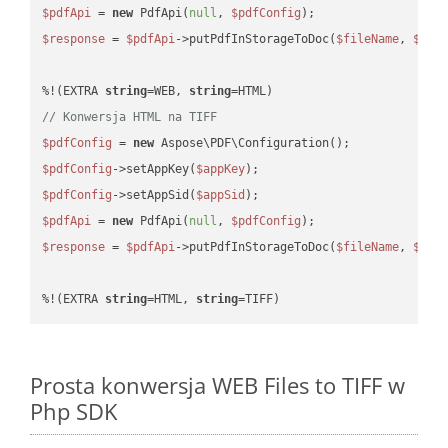
$pdfApi
 = 
new
 PdfApi(
null
, 
$pdfConfig
$response
 = 
$pdfApi
->putPdfInStorageToDoc(
$fileName
, 
$des
%!(EXTRA 
string
=WEB, 
string
// Konwersja HTML na TIFF
$pdfConfig
 = 
new
$pdfConfig
->setAppKey(
$appKey
$pdfConfig
->setAppSid(
$appSid
$pdfApi
 = 
new
 PdfApi(
null
, 
$pdfConfig
$response
 = 
$pdfApi
->putPdfInStorageToDoc(
$fileName
, 
$des
%!(EXTRA 
string
=HTML, 
string
=TIFF)
Prosta konwersja WEB Files to TIFF w
Php SDK