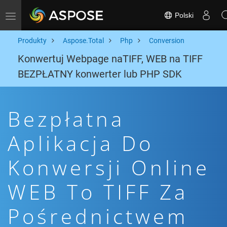
Polski
Toggle navigation
Produkty
Aspose.Total
Php
Conversion
Konwertuj Webpage naTIFF, WEB na TIFF
BEZPŁATNY konwerter lub PHP SDK
Bezpłatna
Aplikacja Do
Konwersji Online
WEB To TIFF Za
Pośrednictwem