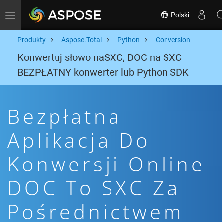
Polski
Toggle navigation
Produkty
Aspose.Total
Python
Conversion
Konwertuj słowo naSXC, DOC na SXC
BEZPŁATNY konwerter lub Python SDK
Bezpłatna
Aplikacja Do
Konwersji Online
DOC To SXC Za
Pośrednictwem