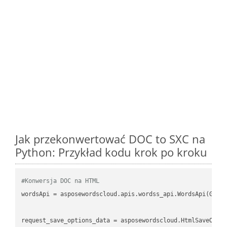
Jak przekonwertować DOC to SXC na
Python: Przykład kodu krok po kroku
#Konwersja DOC na HTML
wordsApi
 = asposewordscloud.apis.wordss_api.WordsApi(GetC
request_save_options_data
 = asposewordscloud.HtmlSaveOpti