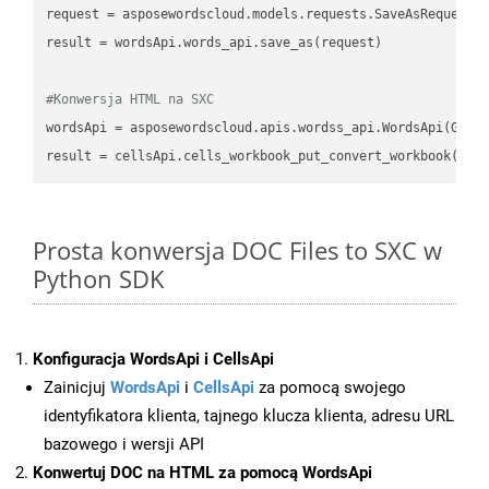
request
result
 = wordsApi.words_api.save_as(request)

#Konwersja HTML na SXC
wordsApi
 = asposewordscloud.apis.wordss_api.WordsApi(GetC
result
 = cellsApi.cells_workbook_put_convert_workbook(fil
Prosta konwersja DOC Files to SXC w
Python SDK
Konfiguracja WordsApi i CellsApi
Zainicjuj
WordsApi
i
CellsApi
za pomocą swojego
identyfikatora klienta, tajnego klucza klienta, adresu URL
bazowego i wersji API
Konwertuj DOC na HTML za pomocą WordsApi