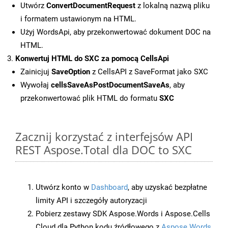
Utwórz
ConvertDocumentRequest
z lokalną nazwą pliku
i formatem ustawionym na HTML.
Użyj WordsApi, aby przekonwertować dokument DOC na
HTML.
Konwertuj HTML do SXC za pomocą CellsApi
Zainicjuj
SaveOption
z CellsAPI z SaveFormat jako SXC
Wywołaj
cellsSaveAsPostDocumentSaveAs
, aby
przekonwertować plik HTML do formatu
SXC
Zacznij korzystać z interfejsów API
REST Aspose.Total dla DOC to SXC
Utwórz konto w
Dashboard
, aby uzyskać bezpłatne
limity API i szczegóły autoryzacji
Pobierz zestawy SDK Aspose.Words i Aspose.Cells
Cloud dla Python kodu źródłowego z
Aspose.Words