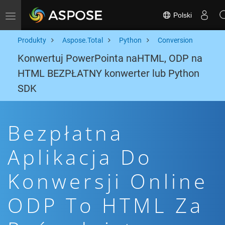
Polski
Toggle navigation
Produkty
Aspose.Total
Python
Conversion
Konwertuj PowerPointa naHTML, ODP na
HTML BEZPŁATNY konwerter lub Python
SDK
Bezpłatna
Aplikacja Do
Konwersji Online
ODP To HTML Za