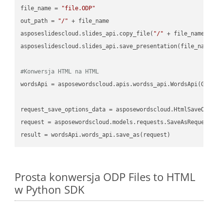
file_name = 
"file.ODP"
out_path = 
"/"
 + file_name

asposeslidescloud.slides_api.copy_file(
"/"
 + file_name, f
asposeslidescloud.slides_api.save_presentation(file_name,
#Konwersja HTML na HTML
wordsApi = asposewordscloud.apis.wordss_api.WordsApi(GetC
request_save_options_data = asposewordscloud.HtmlSaveOptio
request = asposewordscloud.models.requests.SaveAsRequest(n
Prosta konwersja ODP Files to HTML
w Python SDK