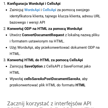
Konfiguracja WordsApi i CellsApi
Zainicjuj
WordsApi
i
CellsApi
za pomocą swojego
identyfikatora klienta, tajnego klucza klienta, adresu URL
bazowego i wersji API
Konwertuj ODP na HTML za pomocą WordsApi
Utwórz
ConvertDocumentRequest
z lokalną nazwą pliku
i formatem ustawionym na HTML.
Użyj WordsApi, aby przekonwertować dokument ODP na
HTML.
Konwertuj HTML do HTML za pomocą CellsApi
Zainicjuj
SaveOption
z CellsAPI z SaveFormat jako
HTML
Wywołaj
cellsSaveAsPostDocumentSaveAs
, aby
przekonwertować plik HTML do formatu
HTML
Zacznij korzystać z interfejsów API