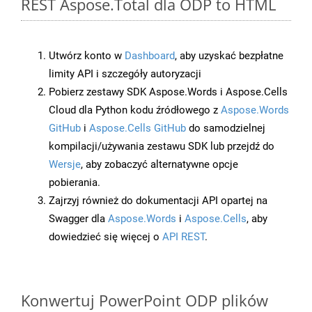
REST Aspose.Total dla ODP to HTML
Utwórz konto w
Dashboard
, aby uzyskać bezpłatne
limity API i szczegóły autoryzacji
Pobierz zestawy SDK Aspose.Words i Aspose.Cells
Cloud dla Python kodu źródłowego z
Aspose.Words
GitHub
i
Aspose.Cells GitHub
do samodzielnej
kompilacji/używania zestawu SDK lub przejdź do
Wersje
, aby zobaczyć alternatywne opcje
pobierania.
Zajrzyj również do dokumentacji API opartej na
Swagger dla
Aspose.Words
i
Aspose.Cells
, aby
dowiedzieć się więcej o
API REST
.
Konwertuj PowerPoint ODP plików