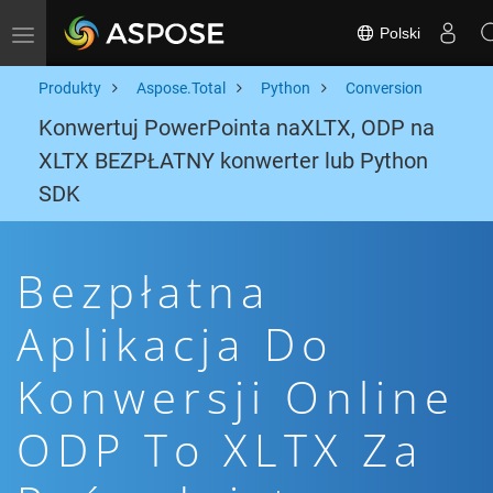
Polski
Toggle navigation
Produkty
Aspose.Total
Python
Conversion
Konwertuj PowerPointa naXLTX, ODP na
XLTX BEZPŁATNY konwerter lub Python
SDK
Bezpłatna
Aplikacja Do
Konwersji Online
ODP To XLTX Za