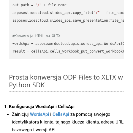
out_path = 
"/"
 + file_name

asposeslidescloud.slides_api.copy_file(
"/"
 + file_name, f
asposeslidescloud.slides_api.save_presentation(file_name,
#Konwersja HTML na XLTX
wordsApi = asposewordscloud.apis.wordss_api.WordsApi(GetC
result = cellsApi.cells_workbook_put_convert_workbook(fil
Prosta konwersja ODP Files to XLTX w
Python SDK
Konfiguracja WordsApi i CellsApi
Zainicjuj
WordsApi
i
CellsApi
za pomocą swojego
identyfikatora klienta, tajnego klucza klienta, adresu URL
bazowego i wersji API