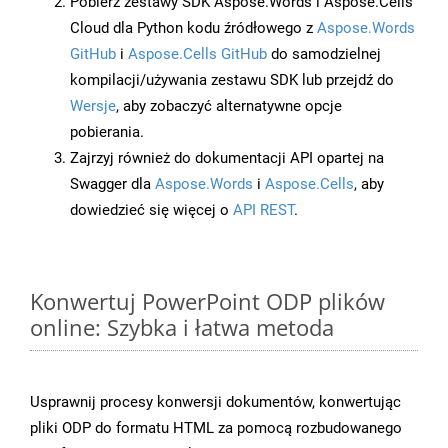
Pobierz zestawy SDK Aspose.Words i Aspose.Cells
Cloud dla Python kodu źródłowego z
Aspose.Words
GitHub
i
Aspose.Cells GitHub
do samodzielnej
kompilacji/używania zestawu SDK lub przejdź do
Wersje
, aby zobaczyć alternatywne opcje
pobierania.
Zajrzyj również do dokumentacji API opartej na
Swagger dla
Aspose.Words
i
Aspose.Cells
, aby
dowiedzieć się więcej o
API REST
.
Konwertuj PowerPoint ODP plików
online: Szybka i łatwa metoda
Usprawnij procesy konwersji dokumentów, konwertując
pliki ODP do formatu HTML za pomocą rozbudowanego