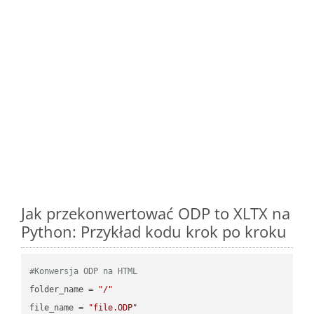
Jak przekonwertować ODP to XLTX na
Python: Przykład kodu krok po kroku
#Konwersja ODP na HTML
folder_name = 
"/"
file_name = 
"file.ODP"