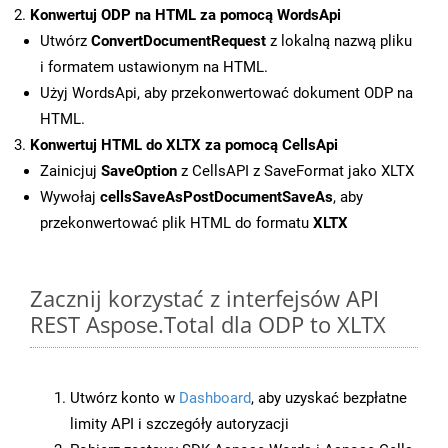
Konwertuj ODP na HTML za pomocą WordsApi
Utwórz
ConvertDocumentRequest
z lokalną nazwą pliku
i formatem ustawionym na HTML.
Użyj WordsApi, aby przekonwertować dokument ODP na
HTML.
Konwertuj HTML do XLTX za pomocą CellsApi
Zainicjuj
SaveOption
z CellsAPI z SaveFormat jako XLTX
Wywołaj
cellsSaveAsPostDocumentSaveAs
, aby
przekonwertować plik HTML do formatu
XLTX
Zacznij korzystać z interfejsów API
REST Aspose.Total dla ODP to XLTX
Utwórz konto w
Dashboard
, aby uzyskać bezpłatne
limity API i szczegóły autoryzacji