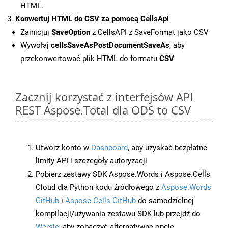
HTML.
Konwertuj HTML do CSV za pomocą CellsApi
Zainicjuj
SaveOption
z CellsAPI z SaveFormat jako CSV
Wywołaj
cellsSaveAsPostDocumentSaveAs
, aby
przekonwertować plik HTML do formatu
CSV
Zacznij korzystać z interfejsów API
REST Aspose.Total dla ODS to CSV
Utwórz konto w
Dashboard
, aby uzyskać bezpłatne
limity API i szczegóły autoryzacji
Pobierz zestawy SDK Aspose.Words i Aspose.Cells
Cloud dla Python kodu źródłowego z
Aspose.Words
GitHub
i
Aspose.Cells GitHub
do samodzielnej
kompilacji/używania zestawu SDK lub przejdź do
Wersje
, aby zobaczyć alternatywne opcje