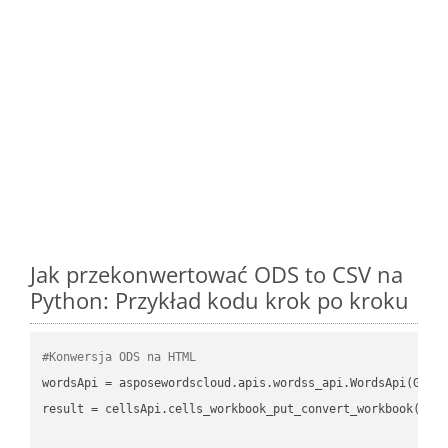
Jak przekonwertować ODS to CSV na
Python: Przykład kodu krok po kroku
#Konwersja ODS na HTML
wordsApi
 = asposewordscloud.apis.wordss_api.WordsApi(GetC
result
 = cellsApi.cells_workbook_put_convert_workbook(fil