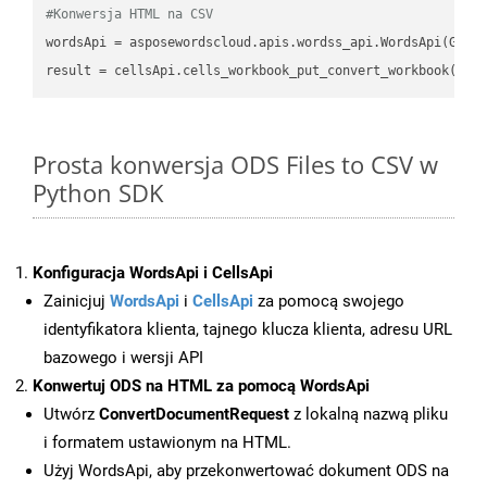
#Konwersja HTML na CSV
wordsApi
 = asposewordscloud.apis.wordss_api.WordsApi(GetC
result
 = cellsApi.cells_workbook_put_convert_workbook(fil
Prosta konwersja ODS Files to CSV w
Python SDK
Konfiguracja WordsApi i CellsApi
Zainicjuj
WordsApi
i
CellsApi
za pomocą swojego
identyfikatora klienta, tajnego klucza klienta, adresu URL
bazowego i wersji API
Konwertuj ODS na HTML za pomocą WordsApi
Utwórz
ConvertDocumentRequest
z lokalną nazwą pliku
i formatem ustawionym na HTML.
Użyj WordsApi, aby przekonwertować dokument ODS na