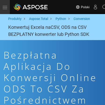
Polski
Toggle navigation
Produkty
Aspose.Total
Python
Conversion
Konwertuj Excela naCSV, ODS na CSV
BEZPŁATNY konwerter lub Python SDK
Bezpłatna
Aplikacja Do
Konwersji Online
ODS To CSV Za
Pośrednictwem