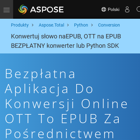
Polski
Toggle navigation
Produkty
Aspose.Total
Python
Conversion
Konwertuj słowo naEPUB, OTT na EPUB
BEZPŁATNY konwerter lub Python SDK
Bezpłatna
Aplikacja Do
Konwersji Online
OTT To EPUB Za
Pośrednictwem