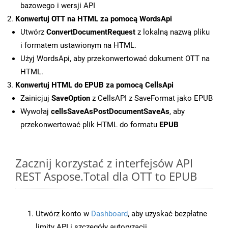
bazowego i wersji API
Konwertuj OTT na HTML za pomocą WordsApi
Utwórz
ConvertDocumentRequest
z lokalną nazwą pliku
i formatem ustawionym na HTML.
Użyj WordsApi, aby przekonwertować dokument OTT na
HTML.
Konwertuj HTML do EPUB za pomocą CellsApi
Zainicjuj
SaveOption
z CellsAPI z SaveFormat jako EPUB
Wywołaj
cellsSaveAsPostDocumentSaveAs
, aby
przekonwertować plik HTML do formatu
EPUB
Zacznij korzystać z interfejsów API
REST Aspose.Total dla OTT to EPUB
Utwórz konto w
Dashboard
, aby uzyskać bezpłatne
limity API i szczegóły autoryzacji