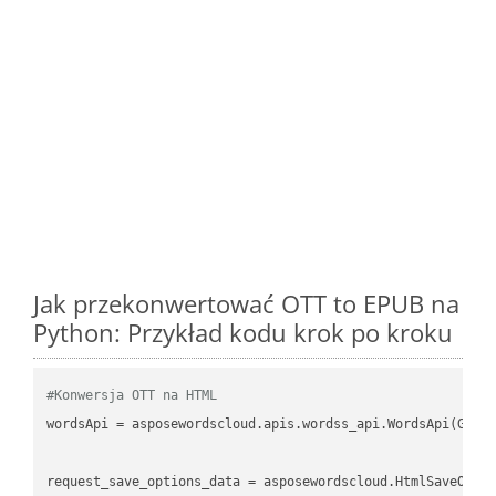
Jak przekonwertować OTT to EPUB na
Python: Przykład kodu krok po kroku
#Konwersja OTT na HTML
wordsApi = asposewordscloud.apis.wordss_api.WordsApi(GetC
request_save_options_data = asposewordscloud.HtmlSaveOptio