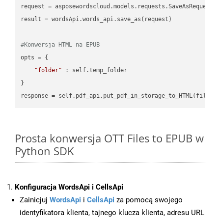
request = asposewordscloud.models.requests.SaveAsRequest(n
result = wordsApi.words_api.save_as(request)

#Konwersja HTML na EPUB
opts = {

"folder"
 : self.temp_folder

}

Prosta konwersja OTT Files to EPUB w
Python SDK
Konfiguracja WordsApi i CellsApi
Zainicjuj
WordsApi
i
CellsApi
za pomocą swojego
identyfikatora klienta, tajnego klucza klienta, adresu URL