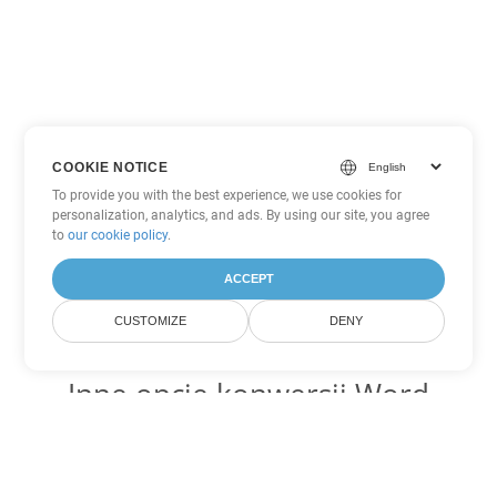
COOKIE NOTICE
To provide you with the best experience, we use cookies for
personalization, analytics, and ads. By using our site, you agree
to
our cookie policy
.
ACCEPT
CUSTOMIZE
DENY
Inne opcje konwersji Word
Konwertuj OTT na DOC
DOC:
Microsoft Word Binary Format