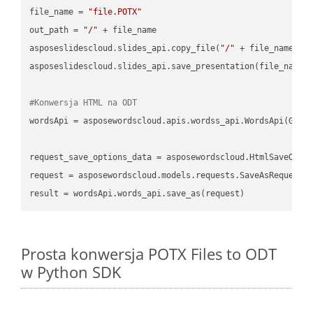
file_name = 
"file.POTX"
out_path = 
"/"
 + file_name

asposeslidescloud.slides_api.copy_file(
"/"
 + file_name, f
asposeslidescloud.slides_api.save_presentation(file_name,
#Konwersja HTML na ODT
wordsApi = asposewordscloud.apis.wordss_api.WordsApi(GetC
request_save_options_data = asposewordscloud.HtmlSaveOptio
request = asposewordscloud.models.requests.SaveAsRequest(n
Prosta konwersja POTX Files to ODT
w Python SDK