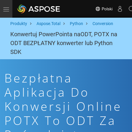
Polski
Toggle navigation
Produkty
Aspose.Total
Python
Conversion
Konwertuj PowerPointa naODT, POTX na
ODT BEZPŁATNY konwerter lub Python
SDK
Bezpłatna
Aplikacja Do
Konwersji Online
POTX To ODT Za