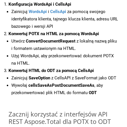
Konfiguracja WordsApi i CellsApi
Zainicjuj
WordsApi
i
CellsApi
za pomocą swojego
identyfikatora klienta, tajnego klucza klienta, adresu URL
bazowego i wersji API
Konwertuj POTX na HTML za pomocą WordsApi
Utwórz
ConvertDocumentRequest
z lokalną nazwą pliku
i formatem ustawionym na HTML.
Użyj WordsApi, aby przekonwertować dokument POTX
na HTML.
Konwertuj HTML do ODT za pomocą CellsApi
Zainicjuj
SaveOption
z CellsAPI z SaveFormat jako ODT
Wywołaj
cellsSaveAsPostDocumentSaveAs
, aby
przekonwertować plik HTML do formatu
ODT
Zacznij korzystać z interfejsów API
REST Aspose.Total dla POTX to ODT