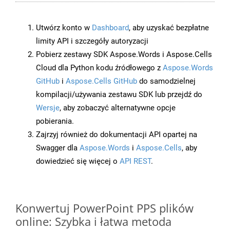
Utwórz konto w
Dashboard
, aby uzyskać bezpłatne
limity API i szczegóły autoryzacji
Pobierz zestawy SDK Aspose.Words i Aspose.Cells
Cloud dla Python kodu źródłowego z
Aspose.Words
GitHub
i
Aspose.Cells GitHub
do samodzielnej
kompilacji/używania zestawu SDK lub przejdź do
Wersje
, aby zobaczyć alternatywne opcje
pobierania.
Zajrzyj również do dokumentacji API opartej na
Swagger dla
Aspose.Words
i
Aspose.Cells
, aby
dowiedzieć się więcej o
API REST
.
Konwertuj PowerPoint PPS plików
online: Szybka i łatwa metoda