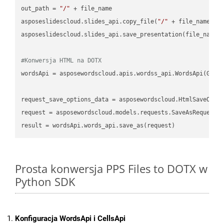
out_path = 
"/"
 + file_name

asposeslidescloud.slides_api.copy_file(
"/"
 + file_name, f
asposeslidescloud.slides_api.save_presentation(file_name,
#Konwersja HTML na DOTX
wordsApi = asposewordscloud.apis.wordss_api.WordsApi(GetC
request_save_options_data = asposewordscloud.HtmlSaveOptio
request = asposewordscloud.models.requests.SaveAsRequest(n
Prosta konwersja PPS Files to DOTX w
Python SDK
Konfiguracja WordsApi i CellsApi