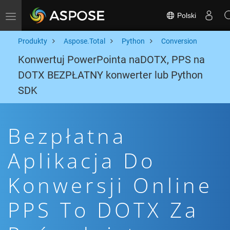
Polski
Toggle navigation
Produkty
Aspose.Total
Python
Conversion
Konwertuj PowerPointa naDOTX, PPS na
DOTX BEZPŁATNY konwerter lub Python
SDK
Bezpłatna
Aplikacja Do
Konwersji Online
PPS To DOTX Za