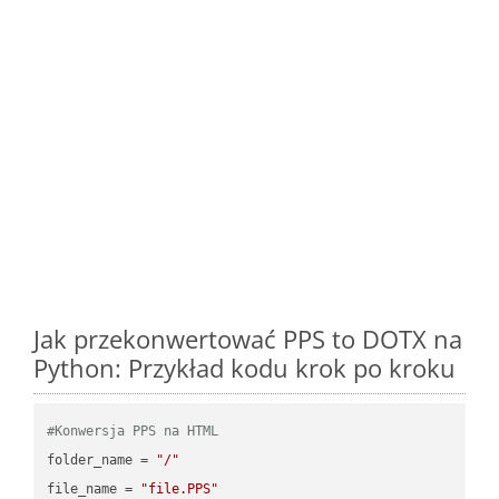
Jak przekonwertować PPS to DOTX na
Python: Przykład kodu krok po kroku
#Konwersja PPS na HTML
folder_name = 
"/"
file_name = 
"file.PPS"