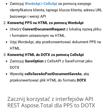
Zainicjuj
WordsApi
i
CellsApi
za pomocą swojego
identyfikatora klienta, tajnego klucza klienta, adresu URL
bazowego i wersji API
Konwertuj PPS na HTML za pomocą WordsApi
Utwórz
ConvertDocumentRequest
z lokalną nazwą pliku
i formatem ustawionym na HTML.
Użyj WordsApi, aby przekonwertować dokument PPS na
HTML.
Konwertuj HTML do DOTX za pomocą CellsApi
Zainicjuj
SaveOption
z CellsAPI z SaveFormat jako
DOTX
Wywołaj
cellsSaveAsPostDocumentSaveAs
, aby
przekonwertować plik HTML do formatu
DOTX
Zacznij korzystać z interfejsów API
REST Aspose.Total dla PPS to DOTX