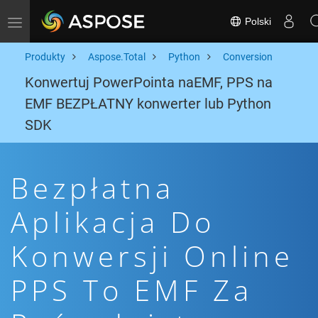
Polski
Toggle navigation
Produkty
Aspose.Total
Python
Conversion
Konwertuj PowerPointa naEMF, PPS na
EMF BEZPŁATNY konwerter lub Python
SDK
Bezpłatna
Aplikacja Do
Konwersji Online
PPS To EMF Za