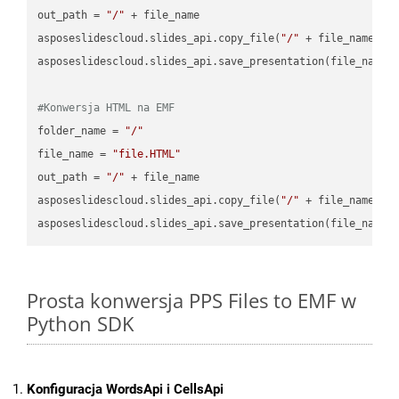
out_path = 
"/"
 + file_name

asposeslidescloud.slides_api.copy_file(
"/"
 + file_name, f
asposeslidescloud.slides_api.save_presentation(file_name,
#Konwersja HTML na EMF
folder_name = 
"/"
file_name = 
"file.HTML"
out_path = 
"/"
 + file_name

asposeslidescloud.slides_api.copy_file(
"/"
 + file_name, f
asposeslidescloud.slides_api.save_presentation(file_name,
Prosta konwersja PPS Files to EMF w
Python SDK
Konfiguracja WordsApi i CellsApi