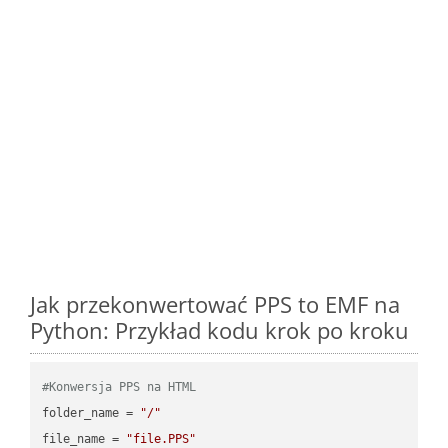
Jak przekonwertować PPS to EMF na
Python: Przykład kodu krok po kroku
#Konwersja PPS na HTML
folder_name = 
"/"
file_name = 
"file.PPS"