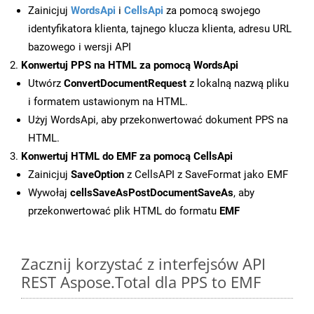
Zainicjuj
WordsApi
i
CellsApi
za pomocą swojego
identyfikatora klienta, tajnego klucza klienta, adresu URL
bazowego i wersji API
Konwertuj PPS na HTML za pomocą WordsApi
Utwórz
ConvertDocumentRequest
z lokalną nazwą pliku
i formatem ustawionym na HTML.
Użyj WordsApi, aby przekonwertować dokument PPS na
HTML.
Konwertuj HTML do EMF za pomocą CellsApi
Zainicjuj
SaveOption
z CellsAPI z SaveFormat jako EMF
Wywołaj
cellsSaveAsPostDocumentSaveAs
, aby
przekonwertować plik HTML do formatu
EMF
Zacznij korzystać z interfejsów API
REST Aspose.Total dla PPS to EMF