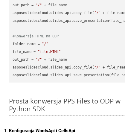
out_path = 
"/"
 + file_name

asposeslidescloud.slides_api.copy_file(
"/"
 + file_name, f
asposeslidescloud.slides_api.save_presentation(file_name,
#Konwersja HTML na ODP
folder_name = 
"/"
file_name = 
"file.HTML"
out_path = 
"/"
 + file_name

asposeslidescloud.slides_api.copy_file(
"/"
 + file_name, f
asposeslidescloud.slides_api.save_presentation(file_name,
Prosta konwersja PPS Files to ODP w
Python SDK
Konfiguracja WordsApi i CellsApi