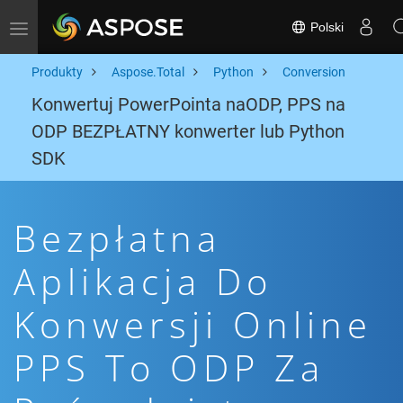
Polski
Toggle navigation
Produkty
Aspose.Total
Python
Conversion
Konwertuj PowerPointa naODP, PPS na
ODP BEZPŁATNY konwerter lub Python
SDK
Bezpłatna
Aplikacja Do
Konwersji Online
PPS To ODP Za