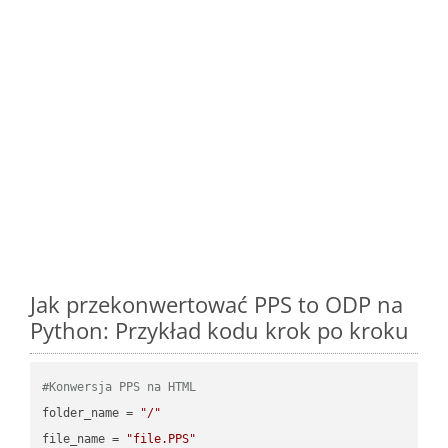
Jak przekonwertować PPS to ODP na
Python: Przykład kodu krok po kroku
#Konwersja PPS na HTML
folder_name = 
"/"
file_name = 
"file.PPS"