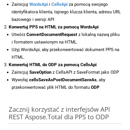
Zainicjuj
WordsApi
i
CellsApi
za pomocą swojego
identyfikatora klienta, tajnego klucza klienta, adresu URL
bazowego i wersji API
Konwertuj PPS na HTML za pomocą WordsApi
Utwórz
ConvertDocumentRequest
z lokalną nazwą pliku
i formatem ustawionym na HTML.
Użyj WordsApi, aby przekonwertować dokument PPS na
HTML.
Konwertuj HTML do ODP za pomocą CellsApi
Zainicjuj
SaveOption
z CellsAPI z SaveFormat jako ODP
Wywołaj
cellsSaveAsPostDocumentSaveAs
, aby
przekonwertować plik HTML do formatu
ODP
Zacznij korzystać z interfejsów API
REST Aspose.Total dla PPS to ODP