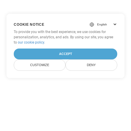
COOKIE NOTICE
To provide you with the best experience, we use cookies for
personalization, analytics, and ads. By using our site, you agree
to
our cookie policy
.
ACCEPT
CUSTOMIZE
DENY
Inne opcje konwersji
PowerPoint
Konwertuj PPS na DOC
DOC:
Microsoft Word Binary Format