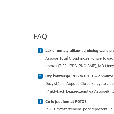
FAQ
Jakie formaty plików są obsługiwane pr
Aspose.Total Cloud może konwertować f
obrazu (TIFF, JPEG, PNG BMP), MD i inny
Czy konwersja PPS to POTX w chmurze 
Oczywiście! Aspose Cloud korzysta z se
[Praktykach bezpieczeństwa Aspose](htt
Co to jest format POTX?
Pliki z rozszerzeniem .potx reprezentu