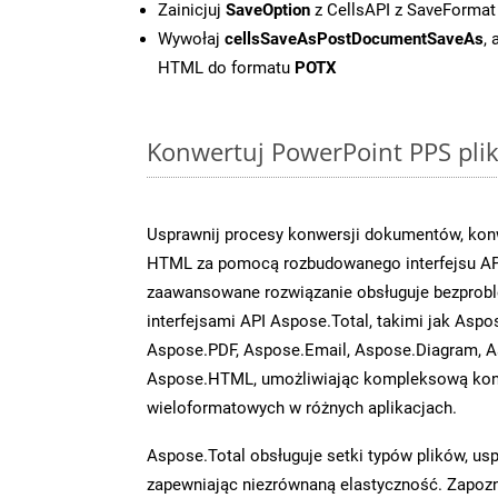
Zainicjuj
SaveOption
z CellsAPI z SaveFormat
Wywołaj
cellsSaveAsPostDocumentSaveAs
,
HTML do formatu
POTX
Konwertuj PowerPoint PPS plik
Usprawnij procesy konwersji dokumentów, konw
HTML za pomocą rozbudowanego interfejsu API
zaawansowane rozwiązanie obsługuje bezprobl
interfejsami API Aspose.Total, takimi jak Aspo
Aspose.PDF, Aspose.Email, Aspose.Diagram, A
Aspose.HTML, umożliwiając kompleksową kon
wieloformatowych w różnych aplikacjach.
Aspose.Total obsługuje setki typów plików, us
zapewniając niezrównaną elastyczność. Zapoznaj