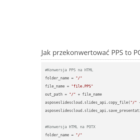
Jak przekonwertować PPS to P
#Konwersja PPS na HTML
folder_name = 
"/"
file_name = 
"file.PPS"
out_path = 
"/"
 + file_name

asposeslidescloud.slides_api.copy_file(
"/"
 
asposeslidescloud.slides_api.save_presentat
#Konwersja HTML na POTX
folder_name = 
"/"