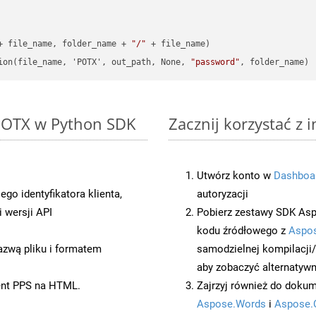
+ file_name, folder_name + 
"/"
 + file_name)

ion(file_name, 'POTX', out_path, None, 
"password"
 POTX w Python SDK
Zacznij korzystać z 
Utwórz konto w
Dashboa
o identyfikatora klienta,
autoryzacji
 wersji API
Pobierz zestawy SDK Asp
kodu źródłowego z
Aspos
azwą pliku i formatem
samodzielnej kompilacji
aby zobaczyć alternatywn
ent PPS na HTML.
Zajrzyj również do dokum
Aspose.Words
i
Aspose.