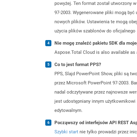
powyżej. Ten format został utworzony w 
97-2003. Wygenerowane pliki mogą być u
nowych plików. Ustawienia te mogą obejm
użycia plików szablonów do oficjalnego 
Nie mogę znaleźć pakietu SDK dla moje
Aspose.Total Cloud is also available as 
Co to jest format PPS?
PPS, Slajd PowerPoint Show, pliki są tw
przez Microsoft PowerPoint 97-2003. Ba
nadal odczytywane przez najnowsze wers
jest udostępniany innym użytkownikowi i
edytowalnym.
Począwszy od interfejsów API REST Asp
Szybki start
nie tylko prowadzi przez ini