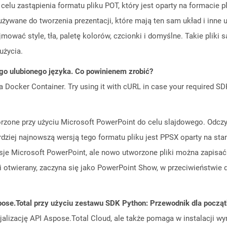
celu zastąpienia formatu pliku POT, który jest oparty na formacie p
żywane do tworzenia prezentacji, które mają ten sam układ i inn
ować style, tła, paletę kolorów, czcionki i domyślne. Takie plik
użycia.
go ulubionego języka. Co powinienem zrobić?
a Docker Container. Try using it with cURL in case your required SDK
orzone przy użyciu Microsoft PowerPoint do celu slajdowego. Odczy
rdziej najnowszą wersją tego formatu pliku jest PPSX oparty na st
je Microsoft PowerPoint, ale nowo utworzone pliki można zapisać 
 otwierany, zaczyna się jako PowerPoint Show, w przeciwieństwie do
ose.Total przy użyciu zestawu SDK Python: Przewodnik dla począ
cjalizację API Aspose.Total Cloud, ale także pomaga w instalacji w