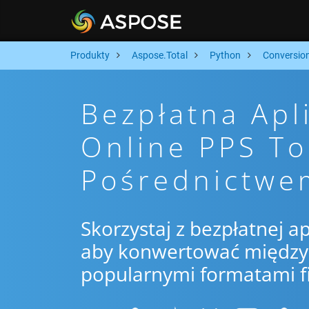
Produkty
Aspose.Total
Python
Conversio
Bezpłatna Apl
Online PPS T
Pośrednictwe
Skorzystaj z bezpłatnej ap
aby konwertować między 
popularnymi formatami f