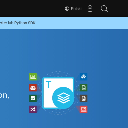
Polski
ter lub Python SDK
on,