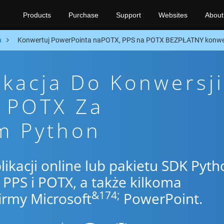
Products
Purchase
Support
Websites
About
n
Konwertuj PowerPointa naPOTX, PPS na POTX BEZPŁATNY konwer
ikacja Do Konwersji
o POTX Za
m Python
likacji online lub pakietu SDK Pyth
PPS i POTX, a także kilkoma
&174;
irmy Microsoft
PowerPoint.