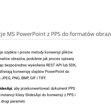
cje MS PowerPoint z PPS do formatów obraz
je szybkie i proste metody konwersji plików
matów obrazów, podobnie jak proces opisany
ąc bezpośrednie wywołania REST API lub SDK,
liwiają konwersję slajdów PowerPoint do
JPEG, PNG, BMP, GIF i TIFF.
idesApi
, aby przekonwertować dokument PPS
instancji klasy SlidesApi do konwersji z PPS i
 drugi parametr.