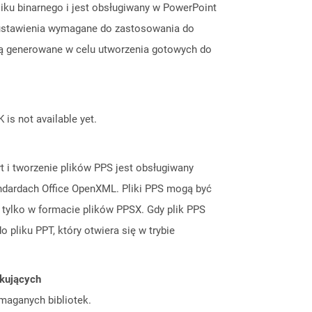
liku binarnego i jest obsługiwany w PowerPoint
e ustawienia wymagane do zastosowania do
i są generowane w celu utworzenia gotowych do
 is not available yet.
t i tworzenie plików PPS jest obsługiwany
andardach Office OpenXML. Pliki PPS mogą być
tylko w formacie plików PPSX. Gdy plik PPS
 pliku PPT, który otwiera się w trybie
tkujących
ymaganych bibliotek.