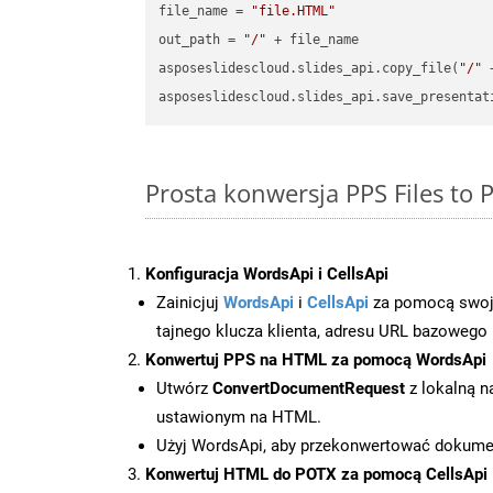
file_name = 
"file.HTML"
out_path = 
"/"
 + file_name

asposeslidescloud.slides_api.copy_file(
"/"
 
asposeslidescloud.slides_api.save_presentat
Prosta konwersja PPS Files to
Konfiguracja WordsApi i CellsApi
Zainicjuj
WordsApi
i
CellsApi
za pomocą swojeg
tajnego klucza klienta, adresu URL bazowego i
Konwertuj PPS na HTML za pomocą WordsApi
Utwórz
ConvertDocumentRequest
z lokalną n
ustawionym na HTML.
Użyj WordsApi, aby przekonwertować dokum
Konwertuj HTML do POTX za pomocą CellsApi