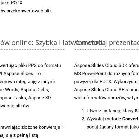
 jako POTX
 aby przekonwertować plik
ów online: Szybka i łatwa metoda
Konwertuj prezenta
ertując pliki PPS do formatu
Aspose.Slides Cloud SDK oferu
 Aspose.Slides. To
MS PowerPoint do różnych for
emową integrację z innymi
powyżej dla POTX. Wykorzystuj
se.Words, Aspose.Cells,
Aspose.Slides Cloud APIs umoż
spose.Tasks, Aspose.3D,
wielu formatów obrazów, w tym 
wersję plików
Utwórz instancję klasy
Sl
Wywołaj metodę
Convert
podaj żądany format jako
prawniając złożone konwersje i
 się z pełną listą