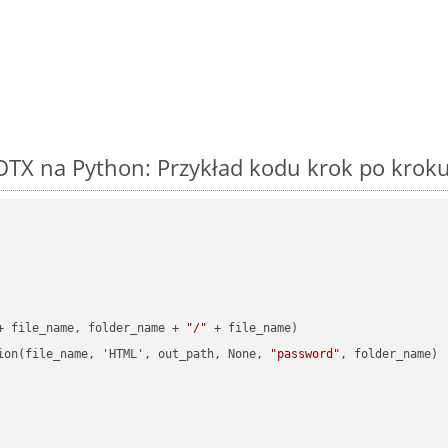
OTX na Python: Przykład kodu krok po krok
+ file_name, folder_name + 
"/"
 + file_name)

ion(file_name, 'HTML', out_path, None, 
"password"
, folder_name)
