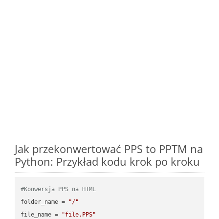
Jak przekonwertować PPS to PPTM na
Python: Przykład kodu krok po kroku
#Konwersja PPS na HTML
folder_name = 
"/"
file_name = 
"file.PPS"