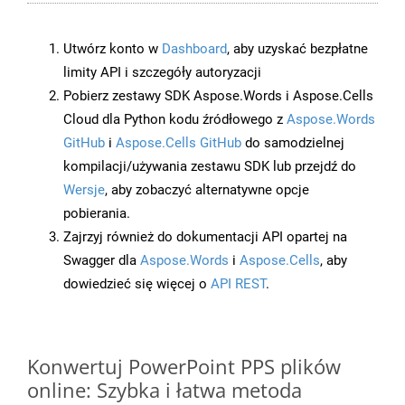
Utwórz konto w
Dashboard
, aby uzyskać bezpłatne
limity API i szczegóły autoryzacji
Pobierz zestawy SDK Aspose.Words i Aspose.Cells
Cloud dla Python kodu źródłowego z
Aspose.Words
GitHub
i
Aspose.Cells GitHub
do samodzielnej
kompilacji/używania zestawu SDK lub przejdź do
Wersje
, aby zobaczyć alternatywne opcje
pobierania.
Zajrzyj również do dokumentacji API opartej na
Swagger dla
Aspose.Words
i
Aspose.Cells
, aby
dowiedzieć się więcej o
API REST
.
Konwertuj PowerPoint PPS plików
online: Szybka i łatwa metoda