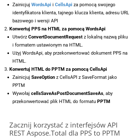
Zainicjuj
WordsApi
i
CellsApi
za pomocą swojego
identyfikatora klienta, tajnego klucza klienta, adresu URL
bazowego i wersji API
Konwertuj PPS na HTML za pomocą WordsApi
Utwórz
ConvertDocumentRequest
z lokalną nazwą pliku
i formatem ustawionym na HTML.
Użyj WordsApi, aby przekonwertować dokument PPS na
HTML.
Konwertuj HTML do PPTM za pomocą CellsApi
Zainicjuj
SaveOption
z CellsAPI z SaveFormat jako
PPTM
Wywołaj
cellsSaveAsPostDocumentSaveAs
, aby
przekonwertować plik HTML do formatu
PPTM
Zacznij korzystać z interfejsów API
REST Aspose.Total dla PPS to PPTM