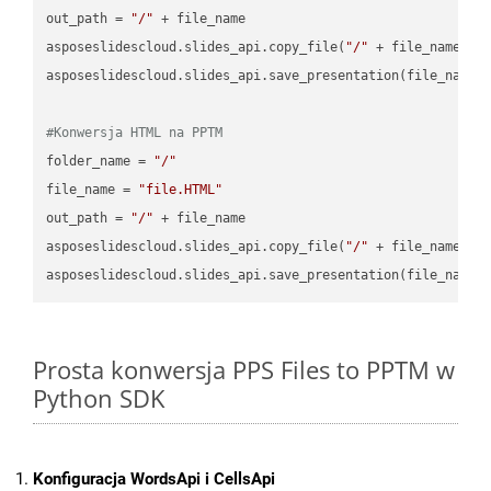
out_path = 
"/"
 + file_name

asposeslidescloud.slides_api.copy_file(
"/"
 + file_name, f
asposeslidescloud.slides_api.save_presentation(file_name,
#Konwersja HTML na PPTM
folder_name = 
"/"
file_name = 
"file.HTML"
out_path = 
"/"
 + file_name

asposeslidescloud.slides_api.copy_file(
"/"
 + file_name, f
asposeslidescloud.slides_api.save_presentation(file_name,
Prosta konwersja PPS Files to PPTM w
Python SDK
Konfiguracja WordsApi i CellsApi