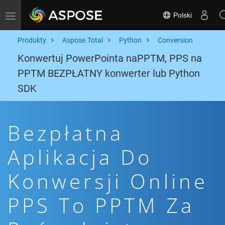
Polski
Toggle navigation
Produkty
Aspose.Total
Python
Conversion
Konwertuj PowerPointa naPPTM, PPS na
PPTM BEZPŁATNY konwerter lub Python
SDK
Bezpłatna
Aplikacja Do
Konwersji Online
PPS To PPTM Za