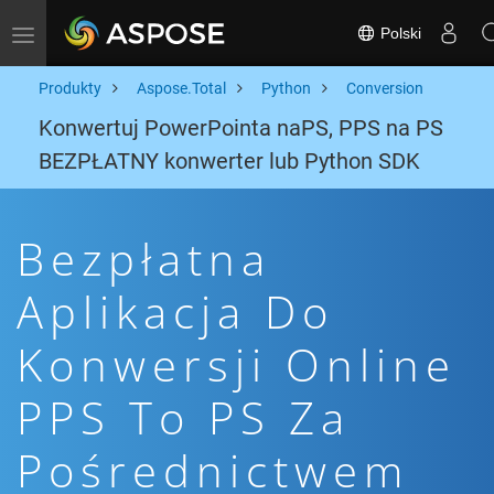
Polski
Toggle navigation
Produkty
Aspose.Total
Python
Conversion
Konwertuj PowerPointa naPS, PPS na PS
BEZPŁATNY konwerter lub Python SDK
Bezpłatna
Aplikacja Do
Konwersji Online
PPS To PS Za
Pośrednictwem