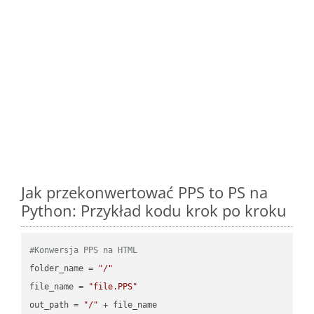
Jak przekonwertować PPS to PS na
Python: Przykład kodu krok po kroku
#Konwersja PPS na HTML
folder_name = 
"/"
file_name = 
"file.PPS"
out_path = 
"/"
 + file_name
