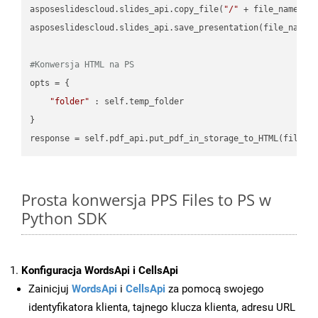
asposeslidescloud.slides_api.copy_file(
"/"
 + file_name, f
asposeslidescloud.slides_api.save_presentation(file_name,
#Konwersja HTML na PS
opts = {

"folder"
 : self.temp_folder

}

Prosta konwersja PPS Files to PS w
Python SDK
Konfiguracja WordsApi i CellsApi
Zainicjuj
WordsApi
i
CellsApi
za pomocą swojego
identyfikatora klienta, tajnego klucza klienta, adresu URL