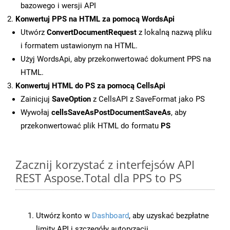
bazowego i wersji API
Konwertuj PPS na HTML za pomocą WordsApi
Utwórz
ConvertDocumentRequest
z lokalną nazwą pliku
i formatem ustawionym na HTML.
Użyj WordsApi, aby przekonwertować dokument PPS na
HTML.
Konwertuj HTML do PS za pomocą CellsApi
Zainicjuj
SaveOption
z CellsAPI z SaveFormat jako PS
Wywołaj
cellsSaveAsPostDocumentSaveAs
, aby
przekonwertować plik HTML do formatu
PS
Zacznij korzystać z interfejsów API
REST Aspose.Total dla PPS to PS
Utwórz konto w
Dashboard
, aby uzyskać bezpłatne
limity API i szczegóły autoryzacji