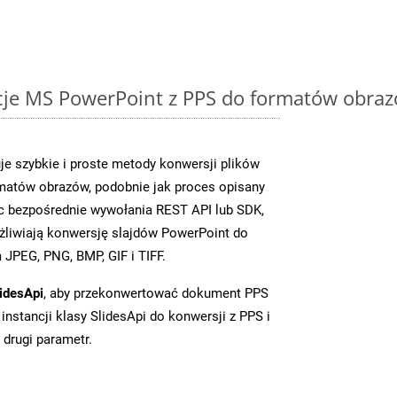
cje MS PowerPoint z PPS do formatów obraz
je szybkie i proste metody konwersji plików
matów obrazów, podobnie jak proces opisany
c bezpośrednie wywołania REST API lub SDK,
liwiają konwersję slajdów PowerPoint do
JPEG, PNG, BMP, GIF i TIFF.
idesApi
, aby przekonwertować dokument PPS
instancji klasy SlidesApi do konwersji z PPS i
 drugi parametr.