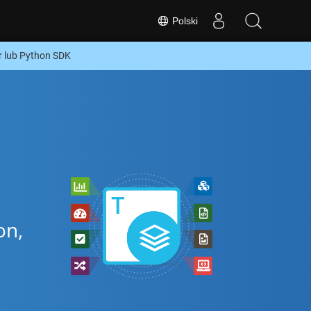
Polski
 lub Python SDK
on,