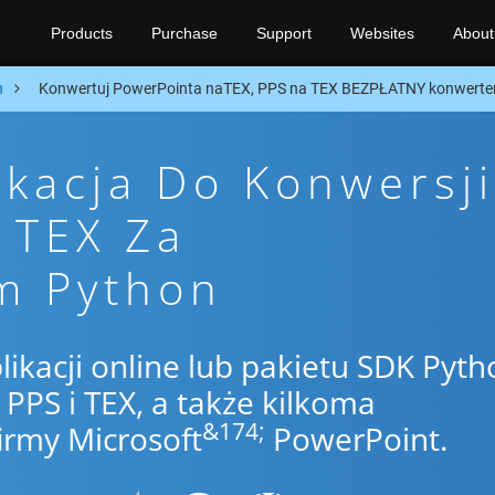
Products
Purchase
Support
Websites
About
n
Konwertuj PowerPointa naTEX, PPS na TEX BEZPŁATNY konwerter
ikacja Do Konwersji
 TEX Za
m Python
likacji online lub pakietu SDK Pyth
PS i TEX, a także kilkoma
&174;
irmy Microsoft
PowerPoint.