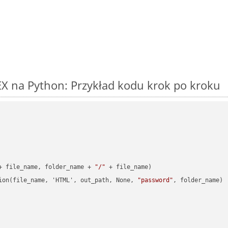
X na Python: Przykład kodu krok po kroku
+ file_name, folder_name + 
"/"
 + file_name)

ion(file_name, 'HTML', out_path, None, 
"password"
, folder_name)
