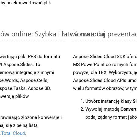
 aby przekonwertować plik
ów online: Szybka i łatwa metoda
Konwertuj prezenta
ertując pliki PPS do formatu
Aspose.Slides Cloud SDK oferu
 Aspose.Slides. To
MS PowerPoint do różnych for
emową integrację z innymi
powyżej dla TEX. Wykorzystują
se.Words, Aspose.Cells,
Aspose.Slides Cloud APIs umoż
spose.Tasks, Aspose.3D,
wielu formatów obrazów, w tym 
wersję plików
Utwórz instancję klasy
Sl
Wywołaj metodę
Convert
podaj żądany format jako
prawniając złożone konwersje i
 się z pełną listą
.Total Cloud
.