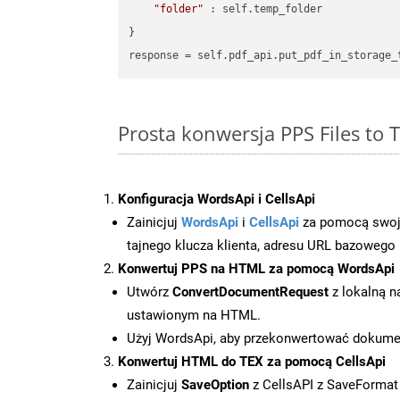
"folder"
 : self.temp_folder

}

Prosta konwersja PPS Files to
Konfiguracja WordsApi i CellsApi
Zainicjuj
WordsApi
i
CellsApi
za pomocą swojeg
tajnego klucza klienta, adresu URL bazowego i
Konwertuj PPS na HTML za pomocą WordsApi
Utwórz
ConvertDocumentRequest
z lokalną n
ustawionym na HTML.
Użyj WordsApi, aby przekonwertować dokum
Konwertuj HTML do TEX za pomocą CellsApi
Zainicjuj
SaveOption
z CellsAPI z SaveFormat