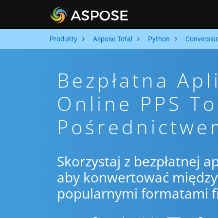
Produkty
Aspose.Total
Python
Conversio
Bezpłatna Apl
Online PPS To
Pośrednictwe
Skorzystaj z bezpłatnej ap
aby konwertować między P
popularnymi formatami f