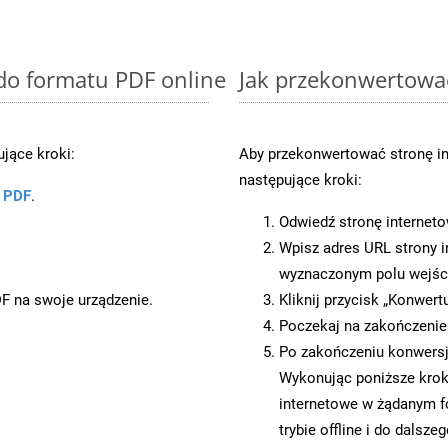
 do formatu PDF online
Jak przekonwertowa
jące kroki:
Aby przekonwertować stronę i
następujące kroki:
u PDF
.
Odwiedź stronę internet
Wpisz adres URL strony i
wyznaczonym polu wejś
DF na swoje urządzenie.
Kliknij przycisk „Konwert
Poczekaj na zakończenie
Po zakończeniu konwersji
Wykonując poniższe krok
internetowe w żądanym f
trybie offline i do dalsze