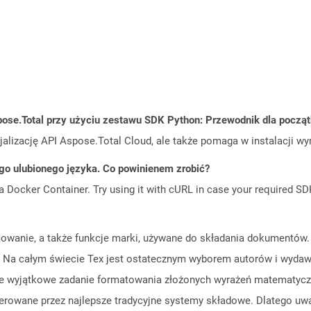
ose.Total przy użyciu zestawu SDK Python: Przewodnik dla począ
cjalizację API Aspose.Total Cloud, ale także pomaga w instalacji w
go ulubionego języka. Co powinienem zrobić?
a Docker Container. Try using it with cURL in case your required SDK
mowanie, a także funkcje marki, używane do składania dokumentów. 
. Na całym świecie Tex jest ostatecznym wyborem autorów i wydaw
 wyjątkowe zadanie formatowania złożonych wyrażeń matematyczn
enerowane przez najlepsze tradycyjne systemy składowe. Dlatego u