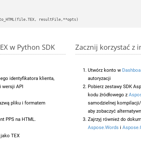
 TEX w Python SDK
Zacznij korzystać z 
Utwórz konto w
Dashboa
o identyfikatora klienta,
autoryzacji
 wersji API
Pobierz zestawy SDK Asp
kodu źródłowego z
Aspos
azwą pliku i formatem
samodzielnej kompilacji
aby zobaczyć alternatywn
ent PPS na HTML.
Zajrzyj również do dokum
Aspose.Words
i
Aspose.
 jako TEX