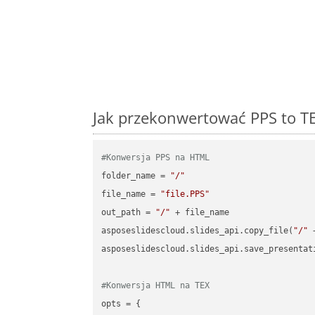
Jak przekonwertować PPS to TE
#Konwersja PPS na HTML
folder_name = 
"/"
file_name = 
"file.PPS"
out_path = 
"/"
 + file_name

asposeslidescloud.slides_api.copy_file(
"/"
 
asposeslidescloud.slides_api.save_presentat
#Konwersja HTML na TEX
opts = {
