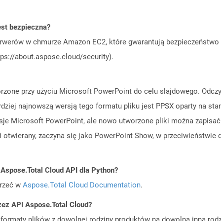
st bezpieczna?
rwerów w chmurze Amazon EC2, które gwarantują bezpieczeństwo i 
ps://about.aspose.cloud/security).
orzone przy użyciu Microsoft PowerPoint do celu slajdowego. Odczy
rdziej najnowszą wersją tego formatu pliku jest PPSX oparty na st
je Microsoft PowerPoint, ale nowo utworzone pliki można zapisać 
 otwierany, zaczyna się jako PowerPoint Show, w przeciwieństwie do
 Aspose.Total Cloud API dla Python?
jrzeć w
Aspose.Total Cloud Documentation
.
zez API Aspose.Total Cloud?
ormaty plików z dowolnej rodziny produktów na dowolną inną rodz