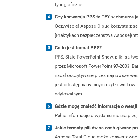
typograficzne.
Czy konwersja PPS to TEX w chmurze je
Oczywiście! Aspose Cloud korzysta z se
[Praktykach bezpieczeństwa Aspose](htt
Co to jest format PPS?
PPS, Slajd PowerPoint Show, pliki są tw
przez Microsoft PowerPoint 97-2003. Ba
nadal odczytywane przez najnowsze wers
jest udostępniany innym użytkownikowi i
edytowalnym.
Gdzie mogę znaleźć informacje o wersji
Pełne informacje o wydaniu można prze
Jakie formaty plików są obsługiwane pr
Aspose.Total Cloud może konwertować f