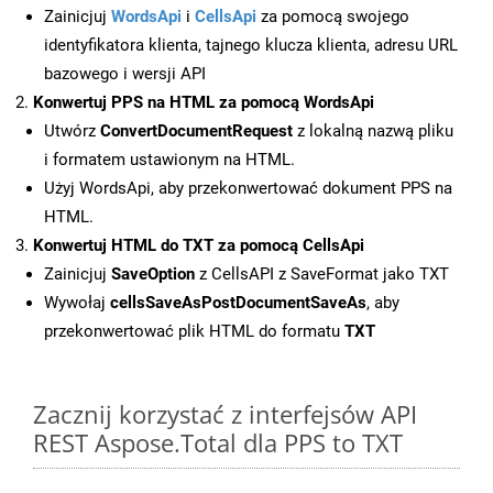
Zainicjuj
WordsApi
i
CellsApi
za pomocą swojego
identyfikatora klienta, tajnego klucza klienta, adresu URL
bazowego i wersji API
Konwertuj PPS na HTML za pomocą WordsApi
Utwórz
ConvertDocumentRequest
z lokalną nazwą pliku
i formatem ustawionym na HTML.
Użyj WordsApi, aby przekonwertować dokument PPS na
HTML.
Konwertuj HTML do TXT za pomocą CellsApi
Zainicjuj
SaveOption
z CellsAPI z SaveFormat jako TXT
Wywołaj
cellsSaveAsPostDocumentSaveAs
, aby
przekonwertować plik HTML do formatu
TXT
Zacznij korzystać z interfejsów API
REST Aspose.Total dla PPS to TXT