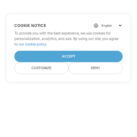
COOKIE NOTICE
To provide you with the best experience, we use cookies for
personalization, analytics, and ads. By using our site, you agree
to
our cookie policy
.
ACCEPT
CUSTOMIZE
DENY
Inne opcje konwersji
PowerPoint
Konwertuj PPS na DOC
DOC:
Microsoft Word Binary Format