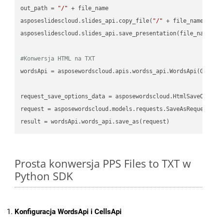
out_path = 
"/"
 + file_name

asposeslidescloud.slides_api.copy_file(
"/"
 + file_name, f
asposeslidescloud.slides_api.save_presentation(file_name,
#Konwersja HTML na TXT
wordsApi = asposewordscloud.apis.wordss_api.WordsApi(GetC
request_save_options_data = asposewordscloud.HtmlSaveOptio
request = asposewordscloud.models.requests.SaveAsRequest(n
Prosta konwersja PPS Files to TXT w
Python SDK
Konfiguracja WordsApi i CellsApi