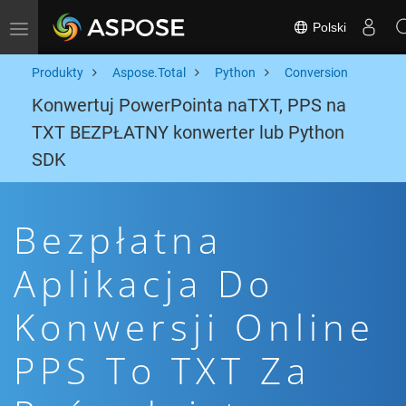
Polski
Toggle navigation
Produkty
Aspose.Total
Python
Conversion
Konwertuj PowerPointa naTXT, PPS na
TXT BEZPŁATNY konwerter lub Python
SDK
Bezpłatna
Aplikacja Do
Konwersji Online
PPS To TXT Za