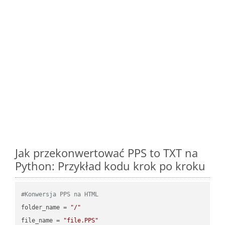
Jak przekonwertować PPS to TXT na
Python: Przykład kodu krok po kroku
#Konwersja PPS na HTML
folder_name = 
"/"
file_name = 
"file.PPS"