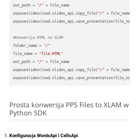
out_path = 
"/"
 + file_name

asposeslidescloud.slides_api.copy_file(
"/"
 + file_name, f
asposeslidescloud.slides_api.save_presentation(file_name,
#Konwersja HTML na XLAM
folder_name = 
"/"
file_name = 
"file.HTML"
out_path = 
"/"
 + file_name

asposeslidescloud.slides_api.copy_file(
"/"
 + file_name, f
asposeslidescloud.slides_api.save_presentation(file_name,
Prosta konwersja PPS Files to XLAM w
Python SDK
Konfiguracja WordsApi i CellsApi