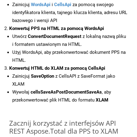
Zainicjuj
WordsApi
i
CellsApi
za pomocą swojego
identyfikatora klienta, tajnego klucza klienta, adresu URL
bazowego i wersji API
Konwertuj PPS na HTML za pomocą WordsApi
Utwórz
ConvertDocumentRequest
z lokalną nazwą pliku
i formatem ustawionym na HTML.
Użyj WordsApi, aby przekonwertować dokument PPS na
HTML.
Konwertuj HTML do XLAM za pomocą CellsApi
Zainicjuj
SaveOption
z CellsAPI z SaveFormat jako
XLAM
Wywołaj
cellsSaveAsPostDocumentSaveAs
, aby
przekonwertować plik HTML do formatu
XLAM
Zacznij korzystać z interfejsów API
REST Aspose.Total dla PPS to XLAM