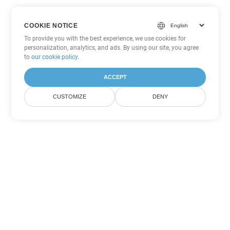
COOKIE NOTICE
To provide you with the best experience, we use cookies for
personalization, analytics, and ads. By using our site, you agree
to
our cookie policy
.
ACCEPT
CUSTOMIZE
DENY
Inne opcje konwersji
PowerPoint
Konwertuj PPS na DOC
DOC:
Microsoft Word Binary Format
Konwertuj PPS na DOT