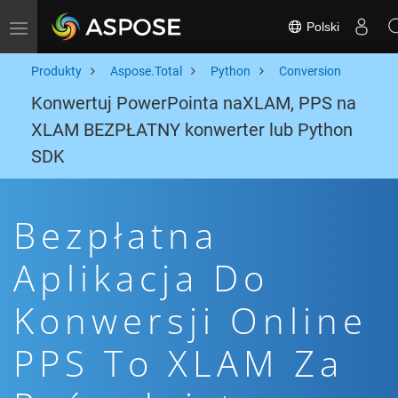
Polski
Toggle navigation
Produkty
Aspose.Total
Python
Conversion
Konwertuj PowerPointa naXLAM, PPS na
XLAM BEZPŁATNY konwerter lub Python
SDK
Bezpłatna
Aplikacja Do
Konwersji Online
PPS To XLAM Za