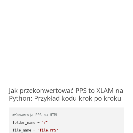
Jak przekonwertować PPS to XLAM na
Python: Przykład kodu krok po kroku
#Konwersja PPS na HTML
folder_name = 
"/"
file_name = 
"file.PPS"