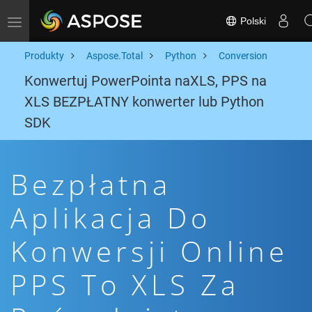
Polski
Toggle navigation
Produkty
Aspose.Total
Python
Conversion
Konwertuj PowerPointa naXLS, PPS na
XLS BEZPŁATNY konwerter lub Python
SDK
Bezpłatna
Aplikacja Do
Konwersji Online
PPS To XLS Za