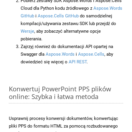
Pobierz zestawy SDK Aspose.Words i Aspose.Cells
Cloud dla Python kodu źródłowego z
Aspose.Words
GitHub
i
Aspose.Cells GitHub
do samodzielnej
kompilacji/używania zestawu SDK lub przejdź do
Wersje
, aby zobaczyć alternatywne opcje
pobierania.
Zajrzyj również do dokumentacji API opartej na
Swagger dla
Aspose.Words
i
Aspose.Cells
, aby
dowiedzieć się więcej o
API REST
.
Konwertuj PowerPoint PPS plików
online: Szybka i łatwa metoda
Usprawnij procesy konwersji dokumentów, konwertując
pliki PPS do formatu HTML za pomocą rozbudowanego