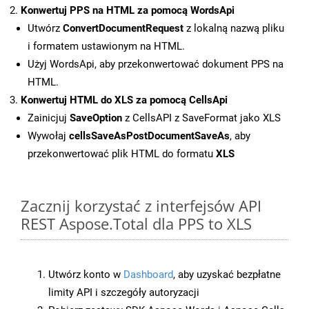
Konwertuj PPS na HTML za pomocą WordsApi
Utwórz
ConvertDocumentRequest
z lokalną nazwą pliku
i formatem ustawionym na HTML.
Użyj WordsApi, aby przekonwertować dokument PPS na
HTML.
Konwertuj HTML do XLS za pomocą CellsApi
Zainicjuj
SaveOption
z CellsAPI z SaveFormat jako XLS
Wywołaj
cellsSaveAsPostDocumentSaveAs
, aby
przekonwertować plik HTML do formatu
XLS
Zacznij korzystać z interfejsów API
REST Aspose.Total dla PPS to XLS
Utwórz konto w
Dashboard
, aby uzyskać bezpłatne
limity API i szczegóły autoryzacji