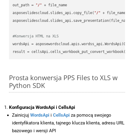
out_path = 
"/"
 + file_name

asposeslidescloud.slides_api.copy_file(
"/"
 + file_name, f
asposeslidescloud.slides_api.save_presentation(file_name,
#Konwersja HTML na XLS
wordsApi = asposewordscloud.apis.wordss_api.WordsApi(GetC
result = cellsApi.cells_workbook_put_convert_workbook(fil
Prosta konwersja PPS Files to XLS w
Python SDK
Konfiguracja WordsApi i CellsApi
Zainicjuj
WordsApi
i
CellsApi
za pomocą swojego
identyfikatora klienta, tajnego klucza klienta, adresu URL
bazowego i wersji API