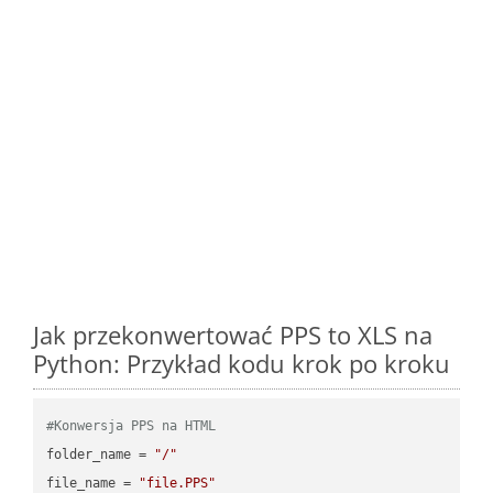
Jak przekonwertować PPS to XLS na
Python: Przykład kodu krok po kroku
#Konwersja PPS na HTML
folder_name = 
"/"
file_name = 
"file.PPS"