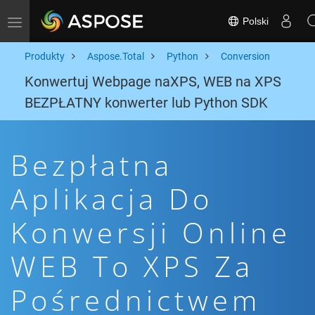
Polski
Toggle navigation
Produkty
Aspose.Total
Python
Conversion
Konwertuj Webpage naXPS, WEB na XPS
BEZPŁATNY konwerter lub Python SDK
Bezpłatna
Aplikacja Do
Konwersji Online
WEB To XPS Za
Pośrednictwem