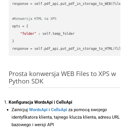
response = self.pdf_api.put_pdf_in_storage_to_WEB(file.HTM
#Konwersja HTML na XPS
opts = {

"folder"
 : self.temp_folder

}

Prosta konwersja WEB Files to XPS w
Python SDK
Konfiguracja WordsApi i CellsApi
Zainicjuj
WordsApi
i
CellsApi
za pomocą swojego
identyfikatora klienta, tajnego klucza klienta, adresu URL
bazowego i wersji API