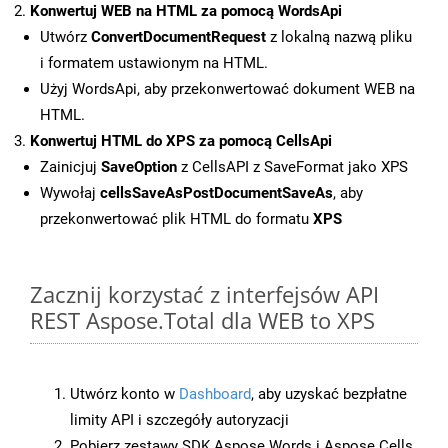
Konwertuj WEB na HTML za pomocą WordsApi
Utwórz
ConvertDocumentRequest
z lokalną nazwą pliku
i formatem ustawionym na HTML.
Użyj WordsApi, aby przekonwertować dokument WEB na
HTML.
Konwertuj HTML do XPS za pomocą CellsApi
Zainicjuj
SaveOption
z CellsAPI z SaveFormat jako XPS
Wywołaj
cellsSaveAsPostDocumentSaveAs
, aby
przekonwertować plik HTML do formatu
XPS
Zacznij korzystać z interfejsów API
REST Aspose.Total dla WEB to XPS
Utwórz konto w
Dashboard
, aby uzyskać bezpłatne
limity API i szczegóły autoryzacji
Pobierz zestawy SDK Aspose.Words i Aspose.Cells