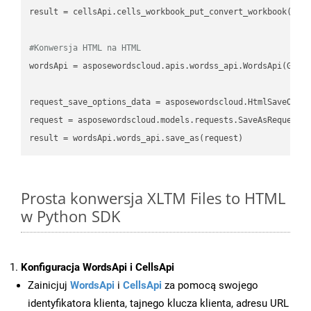
result
 = cellsApi.cells_workbook_put_convert_workbook(fil
#Konwersja HTML na HTML
wordsApi
 = asposewordscloud.apis.wordss_api.WordsApi(GetC
request_save_options_data
 = asposewordscloud.HtmlSaveOpti
request
result
Prosta konwersja XLTM Files to HTML
w Python SDK
Konfiguracja WordsApi i CellsApi
Zainicjuj
WordsApi
i
CellsApi
za pomocą swojego
identyfikatora klienta, tajnego klucza klienta, adresu URL