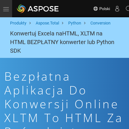
Polski
Toggle navigation
Produkty
Aspose.Total
Python
Conversion
Konwertuj Excela naHTML, XLTM na
HTML BEZPŁATNY konwerter lub Python
SDK
Bezpłatna
Aplikacja Do
Konwersji Online
XLTM To HTML Za