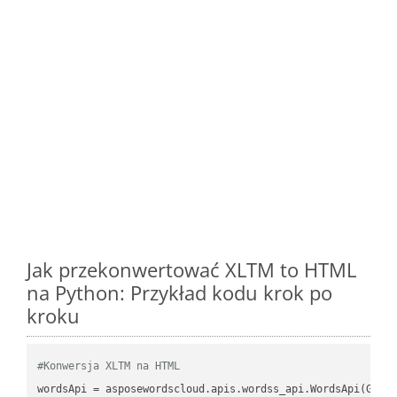
Jak przekonwertować XLTM to HTML
na Python: Przykład kodu krok po
kroku
#Konwersja XLTM na HTML
wordsApi
 = asposewordscloud.apis.wordss_api.WordsApi(GetC