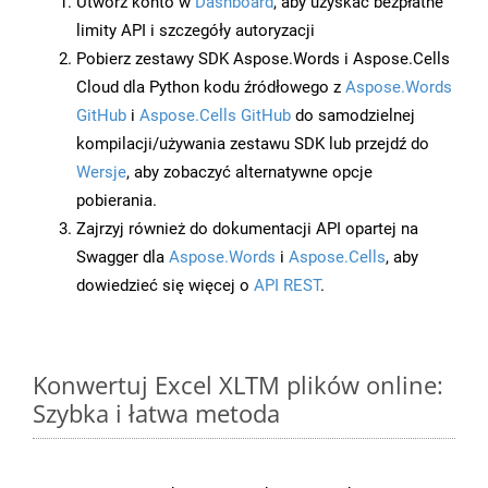
Utwórz konto w
Dashboard
, aby uzyskać bezpłatne
limity API i szczegóły autoryzacji
Pobierz zestawy SDK Aspose.Words i Aspose.Cells
Cloud dla Python kodu źródłowego z
Aspose.Words
GitHub
i
Aspose.Cells GitHub
do samodzielnej
kompilacji/używania zestawu SDK lub przejdź do
Wersje
, aby zobaczyć alternatywne opcje
pobierania.
Zajrzyj również do dokumentacji API opartej na
Swagger dla
Aspose.Words
i
Aspose.Cells
, aby
dowiedzieć się więcej o
API REST
.
Konwertuj Excel XLTM plików online:
Szybka i łatwa metoda