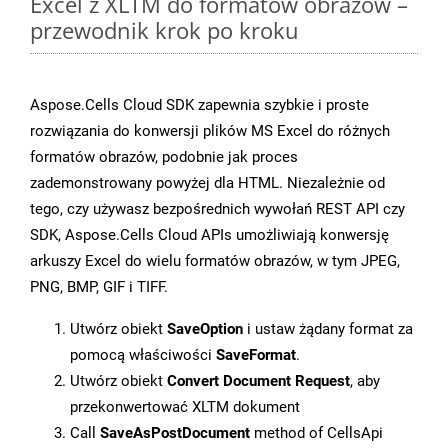
Excel z XLTM do formatów obrazów –
przewodnik krok po kroku
Aspose.Cells Cloud SDK zapewnia szybkie i proste
rozwiązania do konwersji plików MS Excel do różnych
formatów obrazów, podobnie jak proces
zademonstrowany powyżej dla HTML. Niezależnie od
tego, czy używasz bezpośrednich wywołań REST API czy
SDK, Aspose.Cells Cloud APIs umożliwiają konwersję
arkuszy Excel do wielu formatów obrazów, w tym JPEG,
PNG, BMP, GIF i TIFF.
Utwórz obiekt
SaveOption
i ustaw żądany format za
pomocą właściwości
SaveFormat
.
Utwórz obiekt
Convert Document Request
, aby
przekonwertować XLTM dokument
Call
SaveAsPostDocument
method of CellsApi