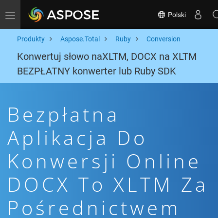
Polski
Toggle navigation
Produkty
Aspose.Total
Ruby
Conversion
Konwertuj słowo naXLTM, DOCX na XLTM
BEZPŁATNY konwerter lub Ruby SDK
Bezpłatna
Aplikacja Do
Konwersji Online
DOCX To XLTM Za
Pośrednictwem