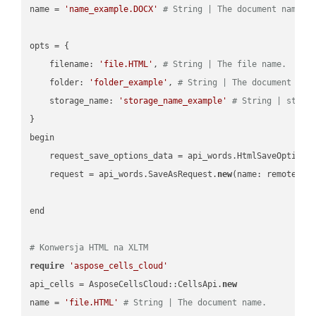
name = 
'name_example.DOCX'
# String | The document name.
opts = { 

    filename: 
'file.HTML'
, 
# String | The file name.
    folder: 
'folder_example'
, 
# String | The document fol
    storage_name: 
'storage_name_example'
# String | stora
}

begin

    request_save_options_data = api_words.HtmlSaveOptions
    request = api_words.SaveAsRequest.
new
(name: remote_nam
end

# Konwersja HTML na XLTM
require
'aspose_cells_cloud'
api_cells = AsposeCellsCloud::CellsApi.
new
name = 
'file.HTML'
# String | The document name.