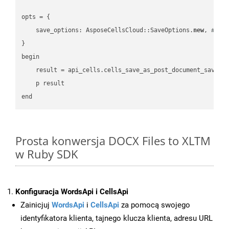
opts = { 

    save_options: AsposeCellsCloud::SaveOptions.
new
, 
# Sa
}

begin

    result = api_cells.cells_save_as_post_document_save_a
    p result

Prosta konwersja DOCX Files to XLTM
w Ruby SDK
Konfiguracja WordsApi i CellsApi
Zainicjuj
WordsApi
i
CellsApi
za pomocą swojego
identyfikatora klienta, tajnego klucza klienta, adresu URL