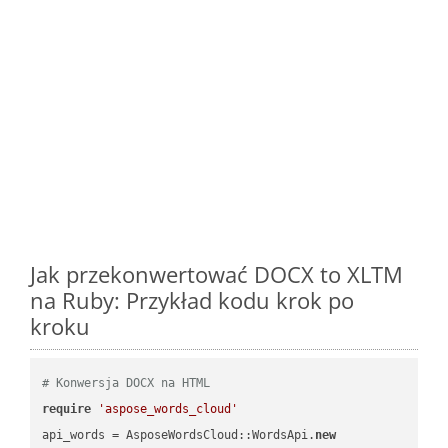
Jak przekonwertować DOCX to XLTM
na Ruby: Przykład kodu krok po
kroku
# Konwersja DOCX na HTML
require
'aspose_words_cloud'
api_words = AsposeWordsCloud::WordsApi.
new