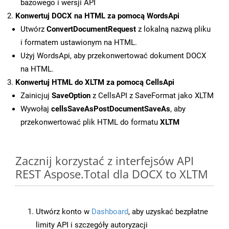
bazowego i wersji API
Konwertuj DOCX na HTML za pomocą WordsApi
Utwórz
ConvertDocumentRequest
z lokalną nazwą pliku
i formatem ustawionym na HTML.
Użyj WordsApi, aby przekonwertować dokument DOCX
na HTML.
Konwertuj HTML do XLTM za pomocą CellsApi
Zainicjuj
SaveOption
z CellsAPI z SaveFormat jako XLTM
Wywołaj
cellsSaveAsPostDocumentSaveAs
, aby
przekonwertować plik HTML do formatu
XLTM
Zacznij korzystać z interfejsów API
REST Aspose.Total dla DOCX to XLTM
Utwórz konto w
Dashboard
, aby uzyskać bezpłatne
limity API i szczegóły autoryzacji