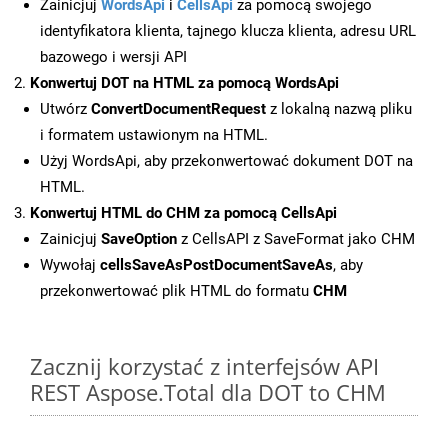
Zainicjuj
WordsApi
i
CellsApi
za pomocą swojego
identyfikatora klienta, tajnego klucza klienta, adresu URL
bazowego i wersji API
Konwertuj DOT na HTML za pomocą WordsApi
Utwórz
ConvertDocumentRequest
z lokalną nazwą pliku
i formatem ustawionym na HTML.
Użyj WordsApi, aby przekonwertować dokument DOT na
HTML.
Konwertuj HTML do CHM za pomocą CellsApi
Zainicjuj
SaveOption
z CellsAPI z SaveFormat jako CHM
Wywołaj
cellsSaveAsPostDocumentSaveAs
, aby
przekonwertować plik HTML do formatu
CHM
Zacznij korzystać z interfejsów API
REST Aspose.Total dla DOT to CHM