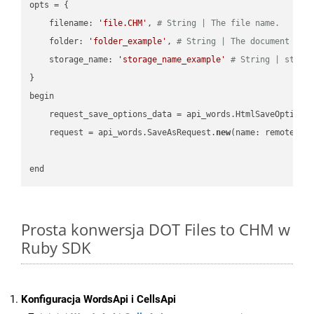
opts = { 

    filename: 
'file.CHM'
, 
# String | The file name.
    folder: 
'folder_example'
, 
# String | The document fol
    storage_name: 
'storage_name_example'
# String | stora
}

begin

    request_save_options_data = api_words.HtmlSaveOptions
    request = api_words.SaveAsRequest.
new
(name: remote_nam
Prosta konwersja DOT Files to CHM w
Ruby SDK
Konfiguracja WordsApi i CellsApi