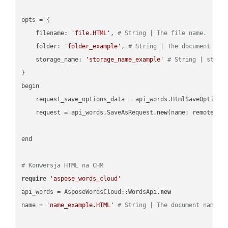
opts = { 

    filename: 
'file.HTML'
, 
# String | The file name.
    folder: 
'folder_example'
, 
# String | The document fol
    storage_name: 
'storage_name_example'
# String | stora
}

begin

    request_save_options_data = api_words.HtmlSaveOptions
    request = api_words.SaveAsRequest.
new
(name: remote_nam
end

# Konwersja HTML na CHM
require
'aspose_words_cloud'
api_words = AsposeWordsCloud::WordsApi.
new
name = 
'name_example.HTML'
# String | The document name.