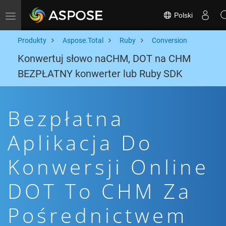
Polski
Toggle navigation
Produkty
Aspose.Total
Ruby
Conversion
Konwertuj słowo naCHM, DOT na CHM
BEZPŁATNY konwerter lub Ruby SDK
Bezpłatna
Aplikacja Do
Konwersji Online
DOT To CHM Za
Pośrednictwem