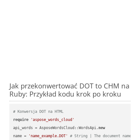
Jak przekonwertować DOT to CHM na
Ruby: Przykład kodu krok po kroku
# Konwersja DOT na HTML
require
'aspose_words_cloud'
api_words = AsposeWordsCloud::WordsApi.
new
name = 
'name_example.DOT'
# String | The document name.