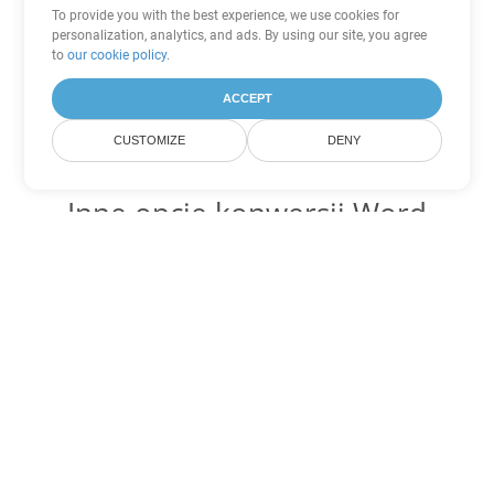
To provide you with the best experience, we use cookies for
personalization, analytics, and ads. By using our site, you agree
to
our cookie policy
.
ACCEPT
CUSTOMIZE
DENY
Inne opcje konwersji Word
Konwertuj DOT na DOC
DOC:
Microsoft Word Binary Format
Konwertuj DOT na DOCX
DOCX:
Office 2007+ Word Document
Konwertuj DOT na DOCM
DOCM:
Microsoft Word 2007 Marco File