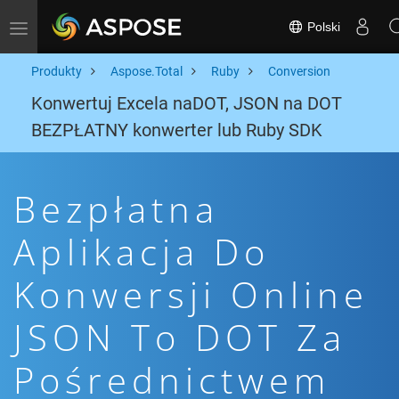
Polski
Toggle navigation
Produkty
Aspose.Total
Ruby
Conversion
Konwertuj Excela naDOT, JSON na DOT
BEZPŁATNY konwerter lub Ruby SDK
Bezpłatna
Aplikacja Do
Konwersji Online
JSON To DOT Za
Pośrednictwem