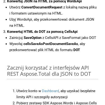
Konwertuj JSON na HTML za pomocą WordsApi
Utwórz
ConvertDocumentRequest
z lokalną nazwą pliku
i formatem ustawionym na HTML.
Użyj WordsApi, aby przekonwertować dokument JSON
na HTML.
Konwertuj HTML do DOT za pomocą CellsApi
Zainicjuj
SaveOption
z CellsAPI z SaveFormat jako DOT
Wywołaj
cellsSaveAsPostDocumentSaveAs
, aby
przekonwertować plik HTML do formatu
DOT
Zacznij korzystać z interfejsów API
REST Aspose.Total dla JSON to DOT
Utwórz konto w
Dashboard
, aby uzyskać bezpłatne
limity API i szczegóły autoryzacji
Pobierz zestawy SDK Aspose.Words i Aspose.Cells