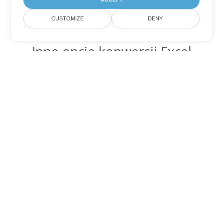
CUSTOMIZE
DENY
Inne opcje konwersji Excel
Konwertuj JSON na DOC
DOC:
Microsoft Word Binary Format
Konwertuj JSON na DOT
DOT:
Microsoft Word Template Files
Konwertuj JSON na DOCX
DOCX:
Office 2007+ Word Document
Konwertuj JSON na DOCM
DOCM:
Microsoft Word 2007 Marco File