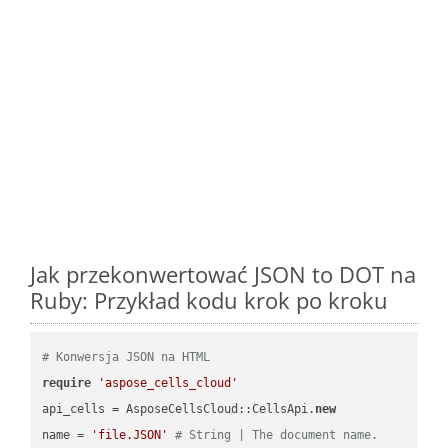
Jak przekonwertować JSON to DOT na
Ruby: Przykład kodu krok po kroku
# Konwersja JSON na HTML
require
'aspose_cells_cloud'
api_cells = AsposeCellsCloud::CellsApi.
new
name = 
'file.JSON'
# String | The document name.