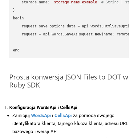
    storage_name: 
'storage_name_example'
# String | stora
}

begin

    request_save_options_data = api_words.HtmlSaveOptions
    request = api_words.SaveAsRequest.
new
(name: remote_nam
Prosta konwersja JSON Files to DOT w
Ruby SDK
Konfiguracja WordsApi i CellsApi
Zainicjuj
WordsApi
i
CellsApi
za pomocą swojego
identyfikatora klienta, tajnego klucza klienta, adresu URL
bazowego i wersji API