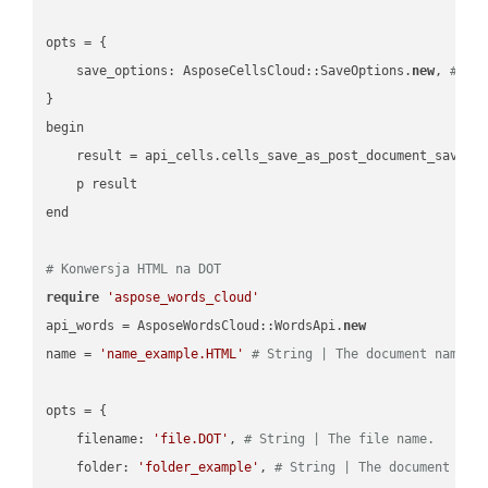
opts = { 

    save_options: AsposeCellsCloud::SaveOptions.
new
, 
# Sa
}

begin

    result = api_cells.cells_save_as_post_document_save_a
    p result

end

# Konwersja HTML na DOT
require
'aspose_words_cloud'
api_words = AsposeWordsCloud::WordsApi.
new
name = 
'name_example.HTML'
# String | The document name.
opts = { 

    filename: 
'file.DOT'
, 
# String | The file name.
    folder: 
'folder_example'
, 
# String | The document fol