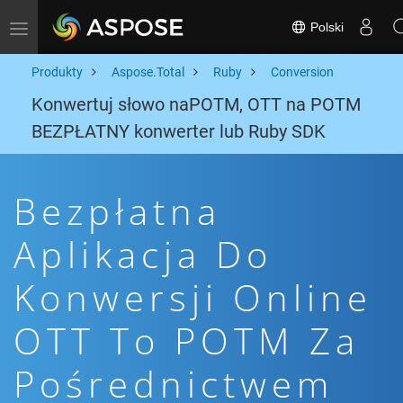
Polski
Toggle navigation
Produkty
Aspose.Total
Ruby
Conversion
Konwertuj słowo naPOTM, OTT na POTM
BEZPŁATNY konwerter lub Ruby SDK
Bezpłatna
Aplikacja Do
Konwersji Online
OTT To POTM Za
Pośrednictwem