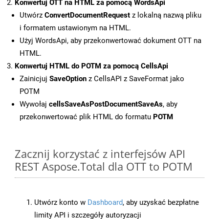
Konwertuj OTT na HTML za pomocą WordsApi
Utwórz
ConvertDocumentRequest
z lokalną nazwą pliku
i formatem ustawionym na HTML.
Użyj WordsApi, aby przekonwertować dokument OTT na
HTML.
Konwertuj HTML do POTM za pomocą CellsApi
Zainicjuj
SaveOption
z CellsAPI z SaveFormat jako
POTM
Wywołaj
cellsSaveAsPostDocumentSaveAs
, aby
przekonwertować plik HTML do formatu
POTM
Zacznij korzystać z interfejsów API
REST Aspose.Total dla OTT to POTM
Utwórz konto w
Dashboard
, aby uzyskać bezpłatne
limity API i szczegóły autoryzacji