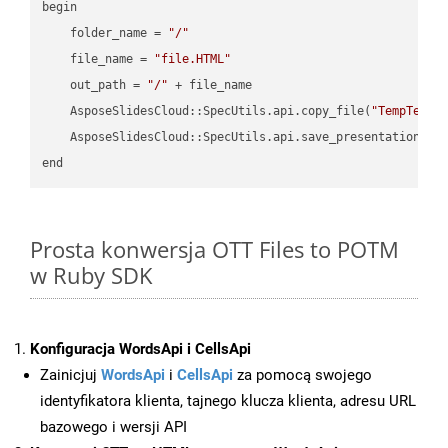
begin

    folder_name = 
"/"
    file_name = 
"file.HTML"
    out_path = 
"/"
 + file_name

    AsposeSlidesCloud::SpecUtils.api.copy_file(
"TempTests
    AsposeSlidesCloud::SpecUtils.api.save_presentation(fi
Prosta konwersja OTT Files to POTM
w Ruby SDK
Konfiguracja WordsApi i CellsApi
Zainicjuj
WordsApi
i
CellsApi
za pomocą swojego
identyfikatora klienta, tajnego klucza klienta, adresu URL
bazowego i wersji API