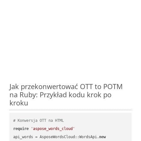
Jak przekonwertować OTT to POTM
na Ruby: Przykład kodu krok po
kroku
# Konwersja OTT na HTML
require
'aspose_words_cloud'
api_words = AsposeWordsCloud::WordsApi.
new