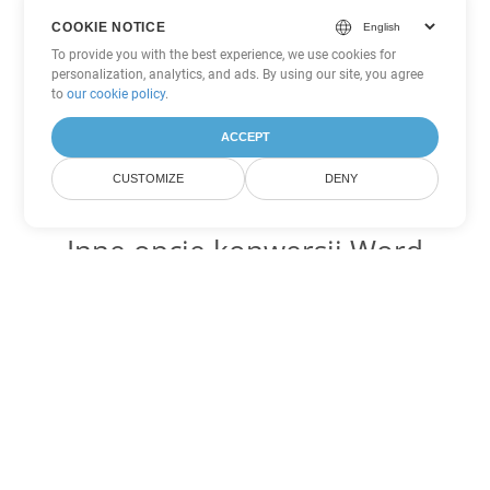
COOKIE NOTICE
To provide you with the best experience, we use cookies for
personalization, analytics, and ads. By using our site, you agree
to
our cookie policy
.
ACCEPT
CUSTOMIZE
DENY
Inne opcje konwersji Word
Konwertuj OTT na DOC
DOC:
Microsoft Word Binary Format
Konwertuj OTT na DOT
DOT:
Microsoft Word Template Files
Konwertuj OTT na DOCX