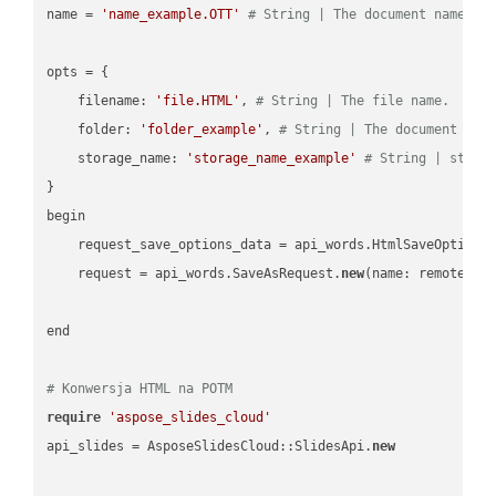
name = 
'name_example.OTT'
# String | The document name.
opts = { 

    filename: 
'file.HTML'
, 
# String | The file name.
    folder: 
'folder_example'
, 
# String | The document fol
    storage_name: 
'storage_name_example'
# String | stora
}

begin

    request_save_options_data = api_words.HtmlSaveOptions
    request = api_words.SaveAsRequest.
new
(name: remote_nam
end

# Konwersja HTML na POTM
require
'aspose_slides_cloud'
api_slides = AsposeSlidesCloud::SlidesApi.
new