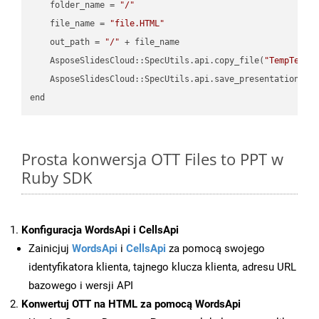
    folder_name = 
"/"
    file_name = 
"file.HTML"
    out_path = 
"/"
 + file_name

    AsposeSlidesCloud::SpecUtils.api.copy_file(
"TempTests
    AsposeSlidesCloud::SpecUtils.api.save_presentation(fi
Prosta konwersja OTT Files to PPT w
Ruby SDK
Konfiguracja WordsApi i CellsApi
Zainicjuj
WordsApi
i
CellsApi
za pomocą swojego
identyfikatora klienta, tajnego klucza klienta, adresu URL
bazowego i wersji API
Konwertuj OTT na HTML za pomocą WordsApi