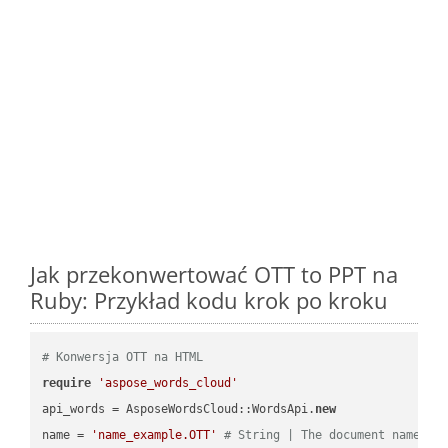
Jak przekonwertować OTT to PPT na
Ruby: Przykład kodu krok po kroku
# Konwersja OTT na HTML
require
'aspose_words_cloud'
api_words = AsposeWordsCloud::WordsApi.
new
name = 
'name_example.OTT'
# String | The document name.