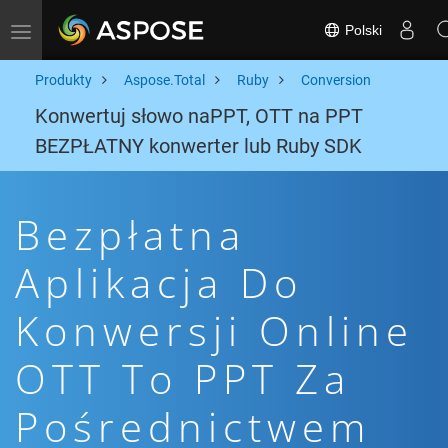
Polski
Toggle navigation
Produkty
Aspose.Total
Ruby
Conversion
Konwertuj słowo naPPT, OTT na PPT
BEZPŁATNY konwerter lub Ruby SDK
Bezpłatna
Aplikacja Do
Konwersji Online
OTT To PPT Za
Pośrednictwem