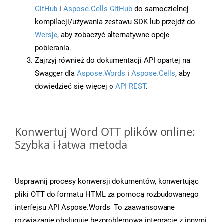
GitHub
i
Aspose.Cells GitHub
do samodzielnej
kompilacji/używania zestawu SDK lub przejdź do
Wersje
, aby zobaczyć alternatywne opcje
pobierania.
Zajrzyj również do dokumentacji API opartej na
Swagger dla
Aspose.Words
i
Aspose.Cells
, aby
dowiedzieć się więcej o
API REST
.
Konwertuj Word OTT plików online:
Szybka i łatwa metoda
Usprawnij procesy konwersji dokumentów, konwertując
pliki OTT do formatu HTML za pomocą rozbudowanego
interfejsu API Aspose.Words. To zaawansowane
rozwiązanie obsługuje bezproblemową integrację z innymi