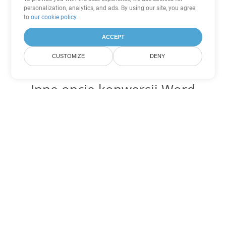
personalization, analytics, and ads. By using our site, you agree
to
our cookie policy
.
ACCEPT
CUSTOMIZE
DENY
Inne opcje konwersji Word
Konwertuj OTT na DOC
DOC:
Microsoft Word Binary Format
Konwertuj OTT na DOT
DOT:
Microsoft Word Template Files
Konwertuj OTT na DOCX
DOCX:
Office 2007+ Word Document