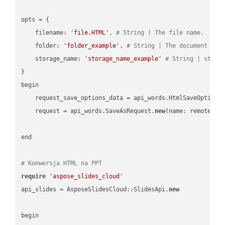
opts = { 

    filename: 
'file.HTML'
, 
# String | The file name.
    folder: 
'folder_example'
, 
# String | The document fol
    storage_name: 
'storage_name_example'
# String | stora
}

begin

    request_save_options_data = api_words.HtmlSaveOptions
    request = api_words.SaveAsRequest.
new
(name: remote_nam
end

# Konwersja HTML na PPT
require
'aspose_slides_cloud'
api_slides = AsposeSlidesCloud::SlidesApi.
new
begin
