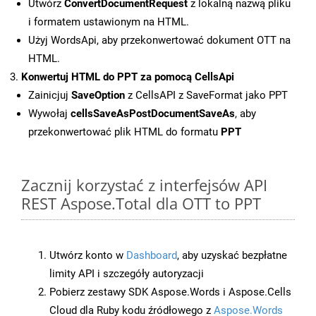
Utwórz
ConvertDocumentRequest
z lokalną nazwą pliku
i formatem ustawionym na HTML.
Użyj WordsApi, aby przekonwertować dokument OTT na
HTML.
Konwertuj HTML do PPT za pomocą CellsApi
Zainicjuj
SaveOption
z CellsAPI z SaveFormat jako PPT
Wywołaj
cellsSaveAsPostDocumentSaveAs
, aby
przekonwertować plik HTML do formatu
PPT
Zacznij korzystać z interfejsów API
REST Aspose.Total dla OTT to PPT
Utwórz konto w
Dashboard
, aby uzyskać bezpłatne
limity API i szczegóły autoryzacji
Pobierz zestawy SDK Aspose.Words i Aspose.Cells
Cloud dla Ruby kodu źródłowego z
Aspose.Words