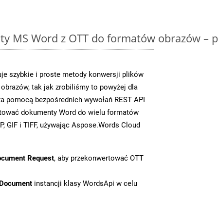
y MS Word z OTT do formatów obrazów – p
e szybkie i proste metody konwersji plików
brazów, tak jak zrobiliśmy to powyżej dla
y za pomocą bezpośrednich wywołań REST API
rtować dokumenty Word do wielu formatów
, GIF i TIFF, używając Aspose.Words Cloud
ocument Request
, aby przekonwertować OTT
tDocument
instancji klasy WordsApi w celu