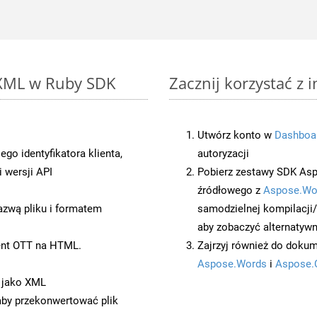
 XML w Ruby SDK
Zacznij korzystać z 
Utwórz konto w
Dashboa
o identyfikatora klienta,
autoryzacji
 wersji API
Pobierz zestawy SDK Asp
źródłowego z
Aspose.Wo
azwą pliku i formatem
samodzielnej kompilacji
aby zobaczyć alternatywn
ent OTT na HTML.
Zajrzyj również do dokum
Aspose.Words
i
Aspose.
 jako XML
 aby przekonwertować plik