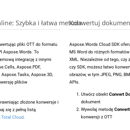
ine: Szybka i łatwa metoda
Konwertuj dokument
ertując pliki OTT do formatu
Aspose.Words Cloud SDK oferuj
I Aspose.Words. To
MS Word do różnych formatów o
emową integrację z innymi
XML. Niezależnie od tego, cz
se.Cells, Aspose.PDF,
czy SDK, możesz łatwo konwe
, Aspose.Tasks, Aspose.3D,
obrazów, w tym JPEG, PNG, BMP
wersję plików
APIs.
Utwórz obiekt
Convert D
dokument
prawniając złożone konwersje i
Wywołaj metodę
Conver
 się z pełną listą
konwersji z OTT
.Total Cloud
.