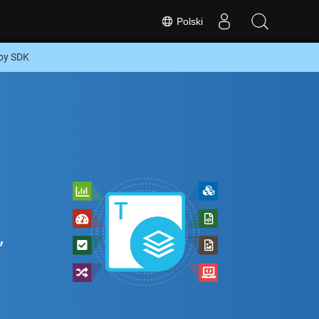
Polski
by SDK
,