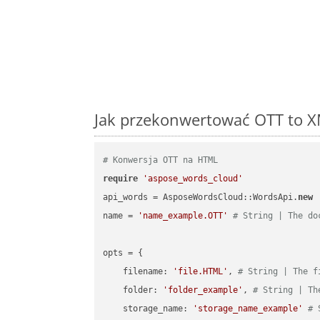
Jak przekonwertować OTT to X
# Konwersja OTT na HTML
require
'aspose_words_cloud'
api_words = AsposeWordsCloud::WordsApi.
new
name = 
'name_example.OTT'
# String | The do
opts = { 

    filename: 
'file.HTML'
, 
# String | The f
    folder: 
'folder_example'
, 
# String | Th
    storage_name: 
'storage_name_example'
# 