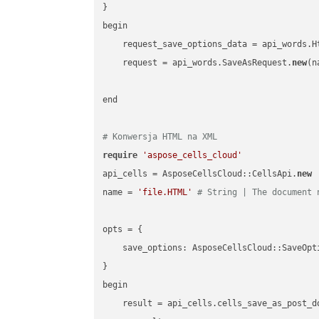
}

begin

    request_save_options_data = api_words.H
    request = api_words.SaveAsRequest.
new
(n
end

# Konwersja HTML na XML
require
'aspose_cells_cloud'
api_cells = AsposeCellsCloud::CellsApi.
new
name = 
'file.HTML'
# String | The document 
opts = { 

    save_options: AsposeCellsCloud::SaveOpt
}

begin

    result = api_cells.cells_save_as_post_d