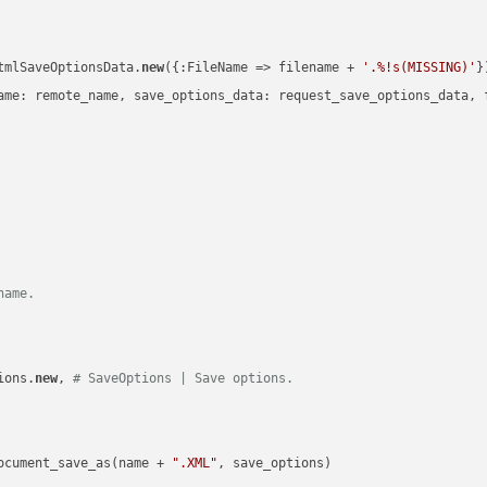
tmlSaveOptionsData.
new
({:FileName => filename + 
'.%!s(MISSING)'
})
ame: remote_name, save_options_data: request_save_options_data, f
name.
ions.
new
, 
# SaveOptions | Save options.
ocument_save_as(name + 
".XML"
, save_options)
