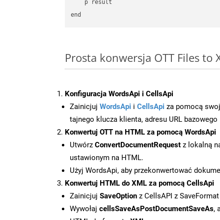
    p result

Prosta konwersja OTT Files to
Konfiguracja WordsApi i CellsApi
Zainicjuj
WordsApi
i
CellsApi
za pomocą swojeg
tajnego klucza klienta, adresu URL bazowego i
Konwertuj OTT na HTML za pomocą WordsApi
Utwórz
ConvertDocumentRequest
z lokalną n
ustawionym na HTML.
Użyj WordsApi, aby przekonwertować dokum
Konwertuj HTML do XML za pomocą CellsApi
Zainicjuj
SaveOption
z CellsAPI z SaveFormat
Wywołaj
cellsSaveAsPostDocumentSaveAs
,