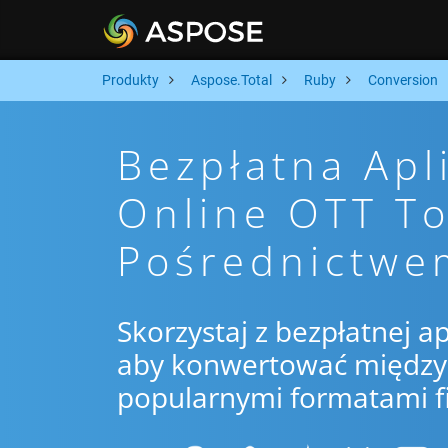
Produkty
Aspose.Total
Ruby
Conversion
Bezpłatna Apl
Online OTT T
Pośrednictwe
Skorzystaj z bezpłatnej ap
aby konwertować między 
popularnymi formatami f