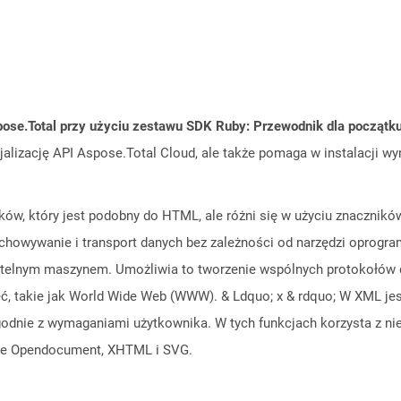
ose.Total przy użyciu zestawu SDK Ruby: Przewodnik dla początk
cjalizację API Aspose.Total Cloud, ale także pomaga w instalacji w
ków, który jest podobny do HTML, ale różni się w użyciu znacznikó
chowywanie i transport danych bez zależności od narzędzi oprogr
 czytelnym maszynem. Umożliwia to tworzenie wspólnych protokołów 
, takie jak World Wide Web (WWW). & Ldquo; x & rdquo; W XML jest 
godnie z wymaganiami użytkownika. W tych funkcjach korzysta z n
fice Opendocument, XHTML i SVG.