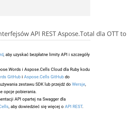
interfejsów API REST Aspose.Total dla OTT t
rd
, aby uzyskać bezpłatne limity API i szczegóły
ose.Words i Aspose.Cells Cloud dla Ruby kodu
rds GitHub
i
Aspose.Cells GitHub
do
/używania zestawu SDK lub przejdź do
Wersje
,
e opcje pobierania.
entacji API opartej na Swagger dla
Cells
, aby dowiedzieć się więcej o
API REST
.