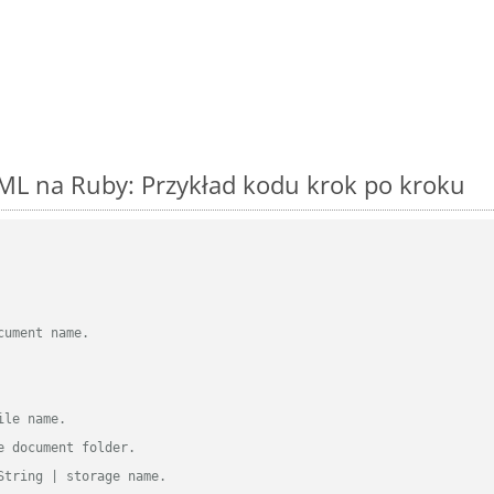
ML na Ruby: Przykład kodu krok po kroku
cument name.
ile name.
e document folder.
String | storage name.