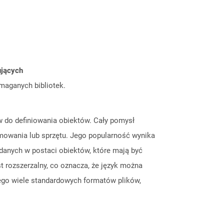
ujących
ymaganych bibliotek.
w do definiowania obiektów. Cały pomysł
amowania lub sprzętu. Jego popularność wynika
danych w postaci obiektów, które mają być
rozszerzalny, co oznacza, że ​​język można
iego wiele standardowych formatów plików,