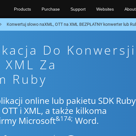
Products
Purchase
Support
Websites
About
Konwertuj słowo naXML, OTT na XML BEZPŁATNY konwerter lub Ru
ikacja Do Konwersji
o XML Za
m Ruby
likacji online lub pakietu SDK Ruby
OTT i XML, a także kilkoma
&174;
irmy Microsoft
Word.