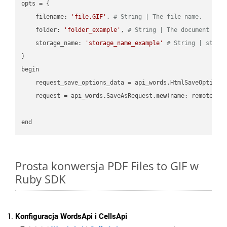
opts = { 

    filename: 
'file.GIF'
, 
# String | The file name.
    folder: 
'folder_example'
, 
# String | The document fol
    storage_name: 
'storage_name_example'
# String | stora
}

begin

    request_save_options_data = api_words.HtmlSaveOptions
    request = api_words.SaveAsRequest.
new
(name: remote_nam
Prosta konwersja PDF Files to GIF w
Ruby SDK
Konfiguracja WordsApi i CellsApi