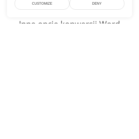
CUSTOMIZE
DENY
Inne opcje konwersji Word
Konwertuj PDF na DOC
DOC:
Microsoft Word Binary Format
Konwertuj PDF na DOT
DOT:
Microsoft Word Template Files
Konwertuj PDF na DOCX
DOCX:
Office 2007+ Word Document
Konwertuj PDF na DOCM
DOCM:
Microsoft Word 2007 Marco File
Konwertuj PDF na DOTX