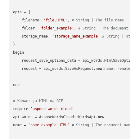
opts = { 

    filename: 
'file.HTML'
, 
# String | The file name.
    folder: 
'folder_example'
, 
# String | The document fol
    storage_name: 
'storage_name_example'
# String | stora
}

begin

    request_save_options_data = api_words.HtmlSaveOptions
    request = api_words.SaveAsRequest.
new
(name: remote_nam
end

# Konwersja HTML na GIF
require
'aspose_words_cloud'
api_words = AsposeWordsCloud::WordsApi.
new
name = 
'name_example.HTML'
# String | The document name.