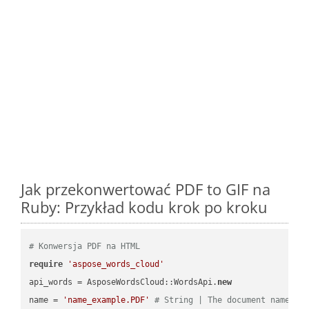
Jak przekonwertować PDF to GIF na
Ruby: Przykład kodu krok po kroku
# Konwersja PDF na HTML
require
'aspose_words_cloud'
api_words = AsposeWordsCloud::WordsApi.
new
name = 
'name_example.PDF'
# String | The document name.