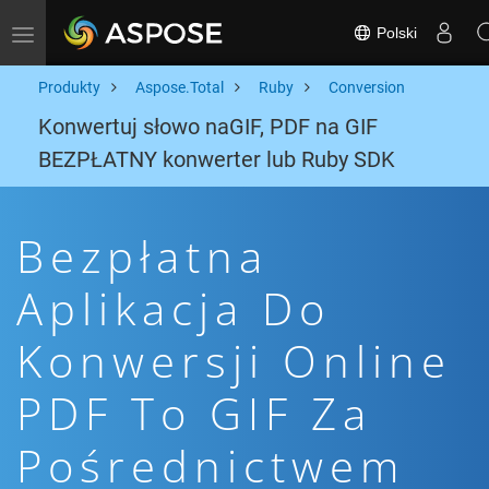
Polski
Toggle navigation
Produkty
Aspose.Total
Ruby
Conversion
Konwertuj słowo naGIF, PDF na GIF
BEZPŁATNY konwerter lub Ruby SDK
Bezpłatna
Aplikacja Do
Konwersji Online
PDF To GIF Za
Pośrednictwem