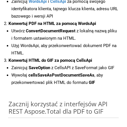
Zainicjuj
WordsApi
i
CellsApi
za pomocą swojego
identyfikatora klienta, tajnego klucza klienta, adresu URL
bazowego i wersji API
Konwertuj PDF na HTML za pomocą WordsApi
Utwórz
ConvertDocumentRequest
z lokalną nazwą pliku
i formatem ustawionym na HTML.
Użyj WordsApi, aby przekonwertować dokument PDF na
HTML.
Konwertuj HTML do GIF za pomocą CellsApi
Zainicjuj
SaveOption
z CellsAPI z SaveFormat jako GIF
Wywołaj
cellsSaveAsPostDocumentSaveAs
, aby
przekonwertować plik HTML do formatu
GIF
Zacznij korzystać z interfejsów API
REST Aspose.Total dla PDF to GIF