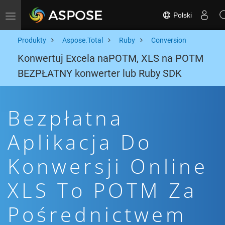
Polski
Toggle navigation
Produkty
Aspose.Total
Ruby
Conversion
Konwertuj Excela naPOTM, XLS na POTM
BEZPŁATNY konwerter lub Ruby SDK
Bezpłatna
Aplikacja Do
Konwersji Online
XLS To POTM Za
Pośrednictwem