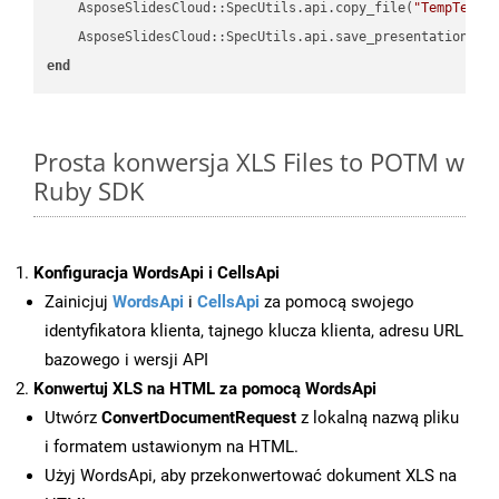
    AsposeSlidesCloud::SpecUtils.api.copy_file(
"TempTests
    AsposeSlidesCloud::SpecUtils.api.save_presentation(fi
end
Prosta konwersja XLS Files to POTM w
Ruby SDK
Konfiguracja WordsApi i CellsApi
Zainicjuj
WordsApi
i
CellsApi
za pomocą swojego
identyfikatora klienta, tajnego klucza klienta, adresu URL
bazowego i wersji API
Konwertuj XLS na HTML za pomocą WordsApi
Utwórz
ConvertDocumentRequest
z lokalną nazwą pliku
i formatem ustawionym na HTML.
Użyj WordsApi, aby przekonwertować dokument XLS na