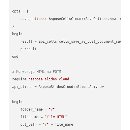
opts = { 

save_options:
 AsposeCellsCloud::SaveOptions.new, 
# Sa
begin
    result = api_cells.cells_save_as_post_document_save_a
end
# Konwersja HTML na POTM
require
'aspose_slides_cloud'
api_slides = AsposeSlidesCloud::SlidesApi.new

begin
    folder_name = 
"/"
    file_name = 
"file.HTML"
    out_path = 
"/"
 + file_name
