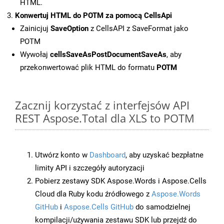
HTML.
Konwertuj HTML do POTM za pomocą CellsApi
Zainicjuj
SaveOption
z CellsAPI z SaveFormat jako
POTM
Wywołaj
cellsSaveAsPostDocumentSaveAs
, aby
przekonwertować plik HTML do formatu
POTM
Zacznij korzystać z interfejsów API
REST Aspose.Total dla XLS to POTM
Utwórz konto w
Dashboard
, aby uzyskać bezpłatne
limity API i szczegóły autoryzacji
Pobierz zestawy SDK Aspose.Words i Aspose.Cells
Cloud dla Ruby kodu źródłowego z
Aspose.Words
GitHub
i
Aspose.Cells GitHub
do samodzielnej
kompilacji/używania zestawu SDK lub przejdź do