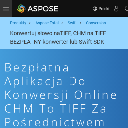
Polski
Toggle navigation
Produkty
Aspose.Total
Swift
Conversion
Konwertuj słowo naTIFF, CHM na TIFF
BEZPŁATNY konwerter lub Swift SDK
Bezpłatna
Aplikacja Do
Konwersji Online
CHM To TIFF Za
Pośrednictwem