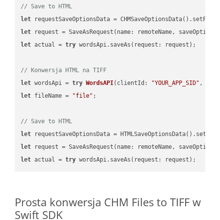
// Save to HTML
let
 requestSaveOptionsData = CHMSaveOptionsData().setFile
let
 request = SaveAsRequest(name: remoteName, saveOptions
let
 actual = 
try
 wordsApi.saveAs(request: request);

// Konwersja HTML na TIFF
let
 wordsApi = 
try
WordsAPI
(
clientId: 
"YOUR_APP_SID"
, cli
let
 fileName = 
"file"
;

// Save to HTML
let
 requestSaveOptionsData = HTMLSaveOptionsData().setFil
let
 request = SaveAsRequest(name: remoteName, saveOptions
let
 actual = 
try
Prosta konwersja CHM Files to TIFF w
Swift SDK