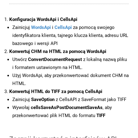
Konfiguracja WordsApi i CellsApi
Zainicjuj
WordsApi
i
CellsApi
za pomocą swojego
identyfikatora klienta, tajnego klucza klienta, adresu URL
bazowego i wersji API
Konwertuj CHM na HTML za pomocą WordsApi
Utwórz
ConvertDocumentRequest
z lokalną nazwą pliku
i formatem ustawionym na HTML.
Użyj WordsApi, aby przekonwertować dokument CHM na
HTML.
Konwertuj HTML do TIFF za pomocą CellsApi
Zainicjuj
SaveOption
z CellsAPI z SaveFormat jako TIFF
Wywołaj
cellsSaveAsPostDocumentSaveAs
, aby
przekonwertować plik HTML do formatu
TIFF