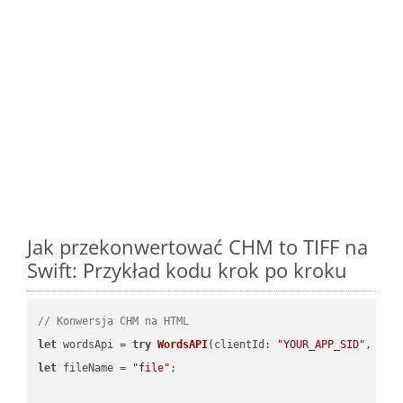
Jak przekonwertować CHM to TIFF na
Swift: Przykład kodu krok po kroku
// Konwersja CHM na HTML
let
 wordsApi = 
try
WordsAPI
(
clientId: 
"YOUR_APP_SID"
, cli
let
 fileName = 
"file"
;
