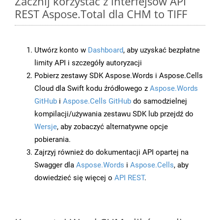
Zacznij korzystać z interfejsów API
REST Aspose.Total dla CHM to TIFF
Utwórz konto w
Dashboard
, aby uzyskać bezpłatne
limity API i szczegóły autoryzacji
Pobierz zestawy SDK Aspose.Words i Aspose.Cells
Cloud dla Swift kodu źródłowego z
Aspose.Words
GitHub
i
Aspose.Cells GitHub
do samodzielnej
kompilacji/używania zestawu SDK lub przejdź do
Wersje
, aby zobaczyć alternatywne opcje
pobierania.
Zajrzyj również do dokumentacji API opartej na
Swagger dla
Aspose.Words
i
Aspose.Cells
, aby
dowiedzieć się więcej o
API REST
.