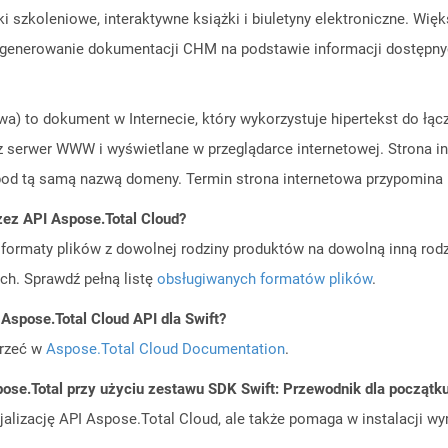
iki szkoleniowe, interaktywne książki i biuletyny elektroniczne. 
 generowanie dokumentacji CHM na podstawie informacji dostępnyc
owa) to dokument w Internecie, który wykorzystuje hipertekst do łą
 serwer WWW i wyświetlane w przeglądarce internetowej. Strona int
 pod tą samą nazwą domeny. Termin strona internetowa przypomina 
zez API Aspose.Total Cloud?
ormaty plików z dowolnej rodziny produktów na dowolną inną rodz
ch. Sprawdź pełną listę
obsługiwanych formatów plików
.
Aspose.Total Cloud API dla Swift?
jrzeć w
Aspose.Total Cloud Documentation
.
ose.Total przy użyciu zestawu SDK Swift: Przewodnik dla początk
cjalizację API Aspose.Total Cloud, ale także pomaga w instalacji w