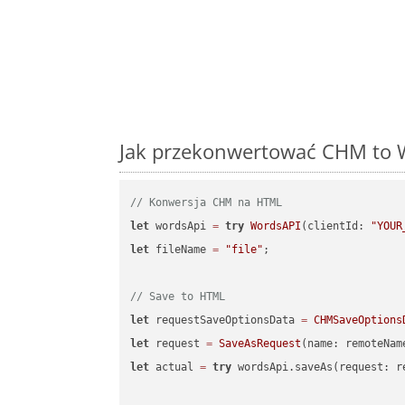
Jak przekonwertować CHM to W
// Konwersja CHM na HTML
let
 wordsApi 
=
try
WordsAPI
(clientId: 
"YOUR
let
 fileName 
=
"file"
;

// Save to HTML
let
 requestSaveOptionsData 
=
CHMSaveOptions
let
 request 
=
SaveAsRequest
(name: remoteNam
let
 actual 
=
try
 wordsApi.saveAs(request: re