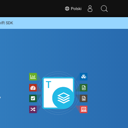
Polski
ift SDK
,