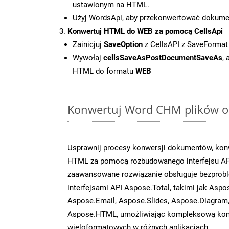
ustawionym na HTML.
Użyj WordsApi, aby przekonwertować dokum
Konwertuj HTML do WEB za pomocą CellsApi
Zainicjuj
SaveOption
z CellsAPI z SaveFormat
Wywołaj
cellsSaveAsPostDocumentSaveAs
,
HTML do formatu
WEB
Konwertuj Word CHM plików on
Usprawnij procesy konwersji dokumentów, kon
HTML za pomocą rozbudowanego interfejsu AP
zaawansowane rozwiązanie obsługuje bezprobl
interfejsami API Aspose.Total, takimi jak Aspo
Aspose.Email, Aspose.Slides, Aspose.Diagram
Aspose.HTML, umożliwiając kompleksową kon
wieloformatowych w różnych aplikacjach.