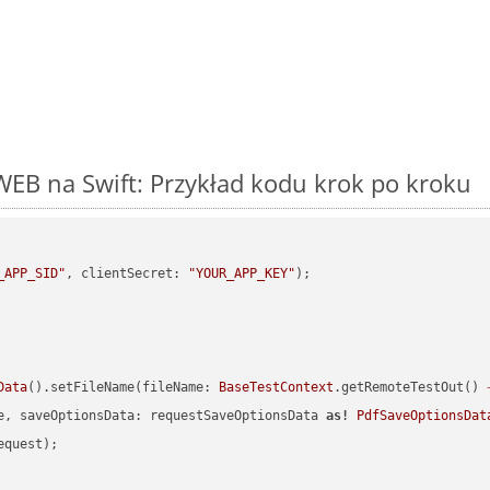
EB na Swift: Przykład kodu krok po kroku
_APP_SID"
, clientSecret: 
"YOUR_APP_KEY"
Data
().setFileName(fileName: 
BaseTestContext
.getRemoteTestOut() 
e, saveOptionsData: requestSaveOptionsData 
as!
PdfSaveOptionsDat
quest);
