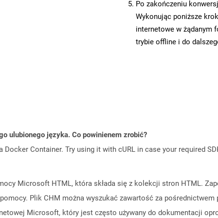
Po zakończeniu konwersji
Wykonując poniższe krok
internetowe w żądanym f
trybie offline i do dalsze
go ulubionego języka. Co powinienem zrobić?
a Docker Container. Try using it with cURL in case your required SDK
mocy Microsoft HTML, która składa się z kolekcji stron HTML. Za
u pomocy. Plik CHM można wyszukać zawartość za pośrednictwem 
netowej Microsoft, który jest często używany do dokumentacji op