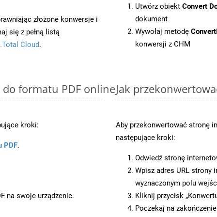
Utwórz obiekt
Convert D
dokument
prawniając złożone konwersje i
Wywołaj metodę
Conver
 się z pełną listą
konwersji z CHM
.Total Cloud
.
 do formatu PDF online
Jak przekonwertowa
ujące kroki:
Aby przekonwertować stronę i
następujące kroki:
u PDF
.
Odwiedź stronę internet
Wpisz adres URL strony i
wyznaczonym polu wejś
DF na swoje urządzenie.
Kliknij przycisk „Konwert
Poczekaj na zakończenie