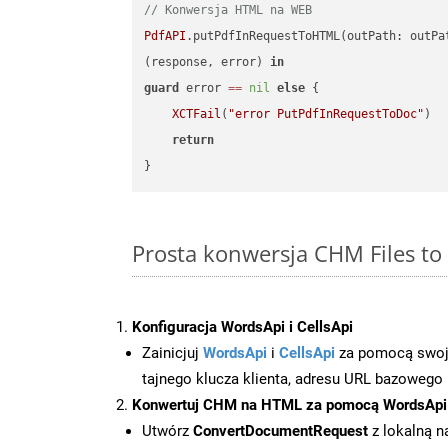
// Konwersja HTML na WEB
PdfAPI
.putPdfInRequestToHTML(outPath: outPa
(response, error) 
in
guard
 error 
==
nil
else
 {

XCTFail
(
"error PutPdfInRequestToDoc"
)

return
Prosta konwersja CHM Files to
Konfiguracja WordsApi i CellsApi
Zainicjuj
WordsApi
i
CellsApi
za pomocą swojeg
tajnego klucza klienta, adresu URL bazowego i
Konwertuj CHM na HTML za pomocą WordsApi
Utwórz
ConvertDocumentRequest
z lokalną n