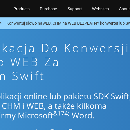
Products
Purchase
Support
Websites
About
Konwertuj słowo naWEB, CHM na WEB BEZPŁATNY konwerter lub Sw
ikacja Do Konwersji
o WEB Za
m Swift
likacji online lub pakietu SDK Swift
CHM i WEB, a także kilkoma
&174;
irmy Microsoft
Word.