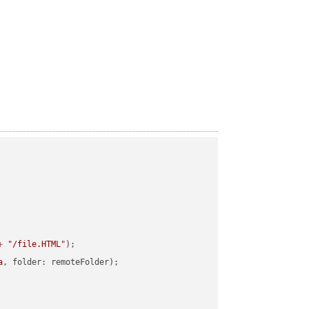
+
"/file.HTML"
a