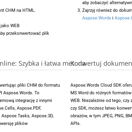
aby zobaczyć alternatywn
ent CHM na HTML.
Zajrzyj również do dokum
Aspose.Words
i
Aspose.
 jako WEB
 aby przekonwertować plik
line: Szybka i łatwa metoda
Konwertuj dokument
wertując pliki CHM do formatu
Aspose.Words Cloud SDK oferuj
I Aspose.Words. To
MS Word do różnych formatów o
emową integrację z innymi
WEB. Niezależnie od tego, cz
se.Cells, Aspose.PDF,
czy SDK, możesz łatwo konwe
, Aspose.Tasks, Aspose.3D,
obrazów, w tym JPEG, PNG, BMP
wersję plików
APIs.