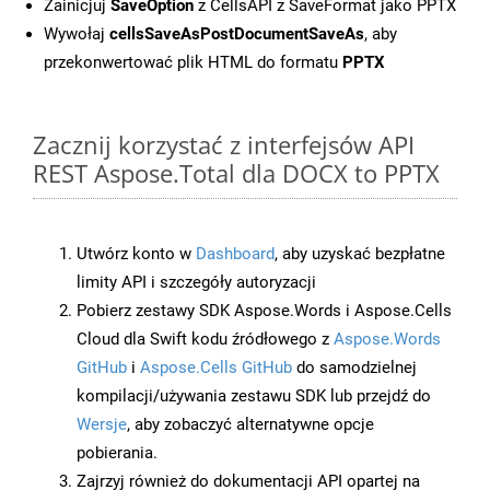
Zainicjuj
SaveOption
z CellsAPI z SaveFormat jako PPTX
Wywołaj
cellsSaveAsPostDocumentSaveAs
, aby
przekonwertować plik HTML do formatu
PPTX
Zacznij korzystać z interfejsów API
REST Aspose.Total dla DOCX to PPTX
Utwórz konto w
Dashboard
, aby uzyskać bezpłatne
limity API i szczegóły autoryzacji
Pobierz zestawy SDK Aspose.Words i Aspose.Cells
Cloud dla Swift kodu źródłowego z
Aspose.Words
GitHub
i
Aspose.Cells GitHub
do samodzielnej
kompilacji/używania zestawu SDK lub przejdź do
Wersje
, aby zobaczyć alternatywne opcje
pobierania.
Zajrzyj również do dokumentacji API opartej na