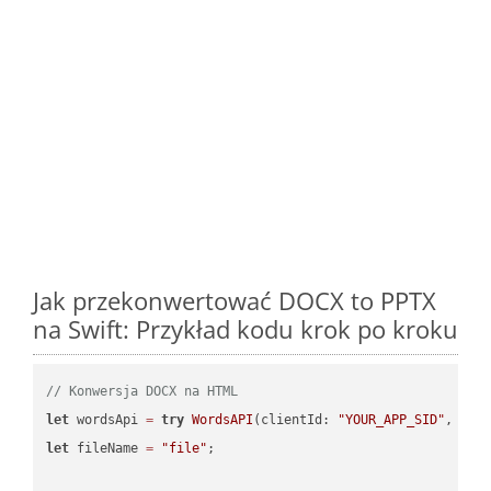
Jak przekonwertować DOCX to PPTX
na Swift: Przykład kodu krok po kroku
// Konwersja DOCX na HTML
let
 wordsApi 
=
try
WordsAPI
(clientId: 
"YOUR_APP_SID"
, cli
let
 fileName 
=
"file"
;
