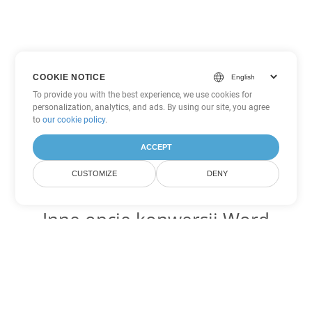
COOKIE NOTICE
To provide you with the best experience, we use cookies for
personalization, analytics, and ads. By using our site, you agree
to
our cookie policy
.
ACCEPT
CUSTOMIZE
DENY
Inne opcje konwersji Word
Konwertuj DOCX na DOC
DOC:
Microsoft Word Binary Format
Konwertuj DOCX na DOT