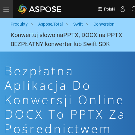
Polski
Toggle navigation
Produkty
Aspose.Total
Swift
Conversion
Konwertuj słowo naPPTX, DOCX na PPTX
BEZPŁATNY konwerter lub Swift SDK
Bezpłatna
Aplikacja Do
Konwersji Online
DOCX To PPTX Za
Pośrednictwem