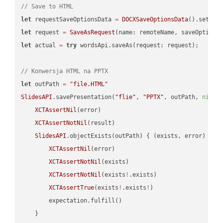
// Save to HTML
let
 requestSaveOptionsData 
=
DOCXSaveOptionsData
().setFil
let
 request 
=
SaveAsRequest
(name: remoteName, saveOptions
let
 actual 
=
try
 wordsApi.saveAs(request: request);

// Konwersja HTML na PPTX
let
 outPath 
=
"file.HTML"
SlidesAPI
.savePresentation(
"flie"
, 
"PPTX"
, outPath, 
nil
, 
XCTAssertNil
(error)

XCTAssertNotNil
(result)

SlidesAPI
.objectExists(outPath) { (exists, error) -> 
XCTAssertNil
(error)

XCTAssertNotNil
(exists)

XCTAssertNotNil
(exists
!
.exists)

XCTAssertTrue
(exists
!
.exists
!
)

        expectation.fulfill()

    }
