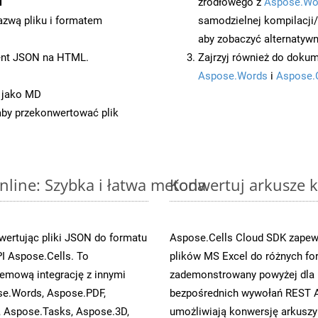
i
źródłowego z
Aspose.Wo
azwą pliku i formatem
samodzielnej kompilacji
aby zobaczyć alternatywn
ent JSON na HTML.
Zajrzyj również do dokum
Aspose.Words
i
Aspose.
 jako MD
 aby przekonwertować plik
nline: Szybka i łatwa metoda
Konwertuj arkusze k
ertując pliki JSON do formatu
Aspose.Cells Cloud SDK zapewn
I Aspose.Cells. To
plików MS Excel do różnych fo
emową integrację z innymi
zademonstrowany powyżej dla M
ose.Words, Aspose.PDF,
bezpośrednich wywołań REST A
, Aspose.Tasks, Aspose.3D,
umożliwiają konwersję arkuszy