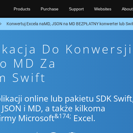
Products
Purchase
Support
Websites
About
Konwertuj Excela naMD, JSON na MD BEZPŁATNY konwerter lub Swi
ikacja Do Konwersji
To MD Za
m Swift
likacji online lub pakietu SDK Swift
JSON i MD, a także kilkoma
&174;
irmy Microsoft
Excel.