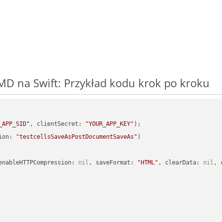
D na Swift: Przykład kodu krok po kroku
_APP_SID"
, clientSecret: 
"YOUR_APP_KEY"
ion: 
"testcellsSaveAsPostDocumentSaveAs"
enableHTTPCompression: 
nil
, saveFormat: 
"HTML"
, clearData: 
nil
, 