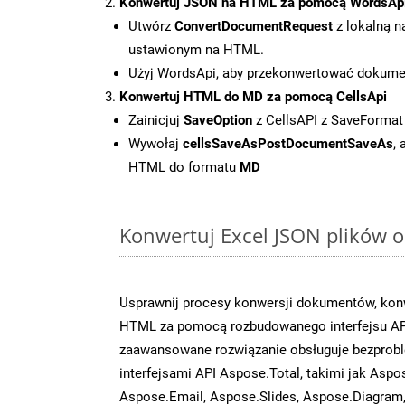
Konwertuj JSON na HTML za pomocą WordsAp
Utwórz
ConvertDocumentRequest
z lokalną n
ustawionym na HTML.
Użyj WordsApi, aby przekonwertować dokum
Konwertuj HTML do MD za pomocą CellsApi
Zainicjuj
SaveOption
z CellsAPI z SaveFormat
Wywołaj
cellsSaveAsPostDocumentSaveAs
,
HTML do formatu
MD
Konwertuj Excel JSON plików o
Usprawnij procesy konwersji dokumentów, konw
HTML za pomocą rozbudowanego interfejsu AP
zaawansowane rozwiązanie obsługuje bezprobl
interfejsami API Aspose.Total, takimi jak Asp
Aspose.Email, Aspose.Slides, Aspose.Diagram