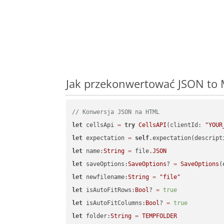
Jak przekonwertować JSON to M
// Konwersja JSON na HTML
let
 cellsApi 
=
try
CellsAPI
(clientId: 
"YOUR
let
 expectation 
=
self
.expectation(descript
let
 name:
String
=
 file.
JSON
let
 saveOptions:
SaveOptions
? 
=
SaveOptions
(
let
 newfilename:
String
=
"file"
let
 isAutoFitRows:
Bool
? 
=
true
let
 isAutoFitColumns:
Bool
? 
=
true
let
 folder:
String
=
TEMPFOLDER