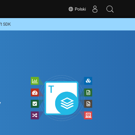
Polski
ft SDK
,