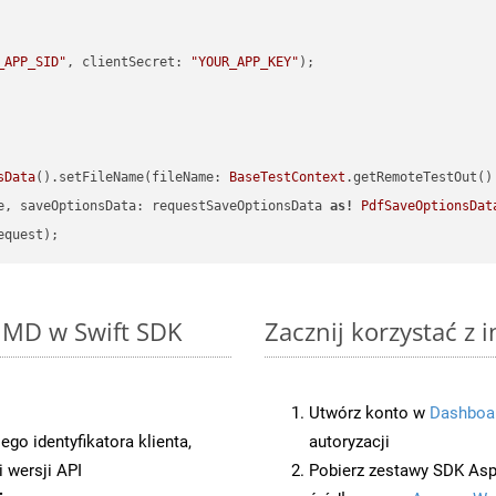
_APP_SID"
, clientSecret: 
"YOUR_APP_KEY"
sData
().setFileName(fileName: 
BaseTestContext
.getRemoteTestOut()
e, saveOptionsData: requestSaveOptionsData 
as!
PdfSaveOptionsDat
o MD w Swift SDK
Zacznij korzystać z 
Utwórz konto w
Dashboa
o identyfikatora klienta,
autoryzacji
 wersji API
Pobierz zestawy SDK Asp