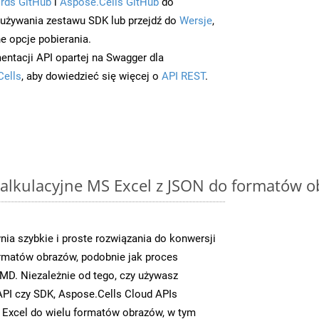
rds GitHub
i
Aspose.Cells GitHub
do
/używania zestawu SDK lub przejdź do
Wersje
,
e opcje pobierania.
entacji API opartej na Swagger dla
Cells
, aby dowiedzieć się więcej o
API REST
.
alkulacyjne MS Excel z JSON do formatów o
ia szybkie i proste rozwiązania do konwersji
rmatów obrazów, podobnie jak proces
D. Niezależnie od tego, czy używasz
PI czy SDK, Aspose.Cells Cloud APIs
 Excel do wielu formatów obrazów, w tym