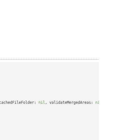
cachedFileFolder: 
nil
, validateMergedAreas: 
nil
, refreshChartCac