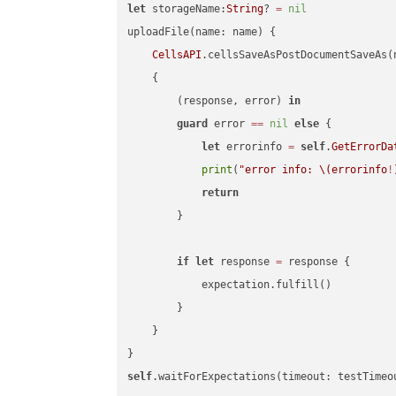
let
 storageName:
String
? 
=
nil
uploadFile(name: name) {

CellsAPI
.cellsSaveAsPostDocumentSaveAs(
    {

        (response, error) 
in
guard
 error 
==
nil
else
 {

let
 errorinfo 
=
self
.
GetErrorDa
print
(
"error info: 
\(errorinfo
!
return
        }

if
let
 response 
=
 response {

            expectation.fulfill()

        }

    }

self
.waitForExpectations(timeout: testTimeo