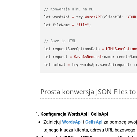
// Konwersja HTML na MD
let
 wordsApi 
=
try
WordsAPI
(clientId: 
"YOUR
let
 fileName 
=
"file"
;

// Save to HTML
let
 requestSaveOptionsData 
=
HTMLSaveOption
let
 request 
=
SaveAsRequest
(name: remoteNam
let
 actual 
=
try
Prosta konwersja JSON Files t
Konfiguracja WordsApi i CellsApi
Zainicjuj
WordsApi
i
CellsApi
za pomocą swojeg
tajnego klucza klienta, adresu URL bazowego i