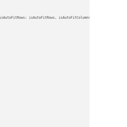
isAutoFitRows: isAutoFitRows, isAutoFitColumns: isAutoFitColumns,