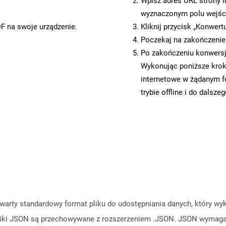
Wpisz adres URL strony i
wyznaczonym polu wejś
DF na swoje urządzenie.
Kliknij przycisk „Konwert
Poczekaj na zakończenie
Po zakończeniu konwersji
Wykonując poniższe krok
internetowe w żądanym f
trybie offline i do dalsze
warty standardowy format pliku do udostępniania danych, który wyko
Pliki JSON są przechowywane z rozszerzeniem .JSON. JSON wymaga