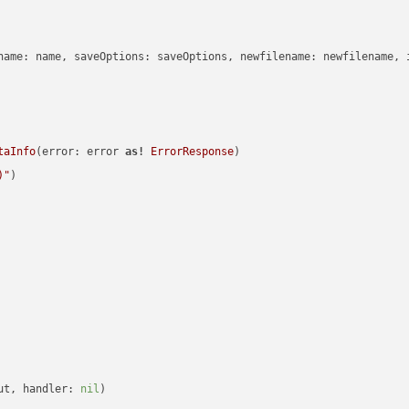
name: name, saveOptions: saveOptions, newfilename: newfilename, 
taInfo
(error: error 
as!
ErrorResponse
)

)
"
)

ut, handler: 
nil
)
