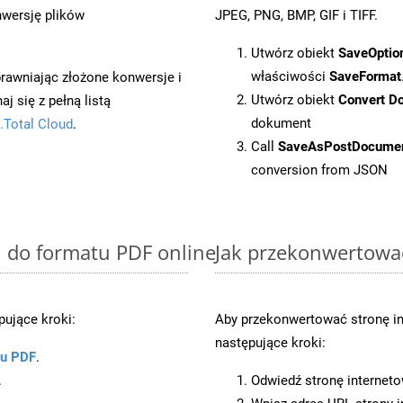
wersję plików
JPEG, PNG, BMP, GIF i TIFF.
Utwórz obiekt
SaveOptio
właściwości
SaveFormat
prawniając złożone konwersje i
Utwórz obiekt
Convert D
 się z pełną listą
dokument
.Total Cloud
.
Call
SaveAsPostDocume
conversion from JSON
N do formatu PDF online
Jak przekonwertowa
ujące kroki:
Aby przekonwertować stronę i
następujące kroki:
ku PDF
.
.
Odwiedź stronę internet