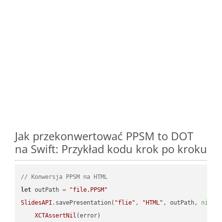
Jak przekonwertować PPSM to DOT
na Swift: Przykład kodu krok po kroku
// Konwersja PPSM na HTML
let
 outPath 
=
"file.PPSM"
SlidesAPI
.savePresentation(
"flie"
, 
"HTML"
, outPath, 
nil
, 
XCTAssertNil
(error)
