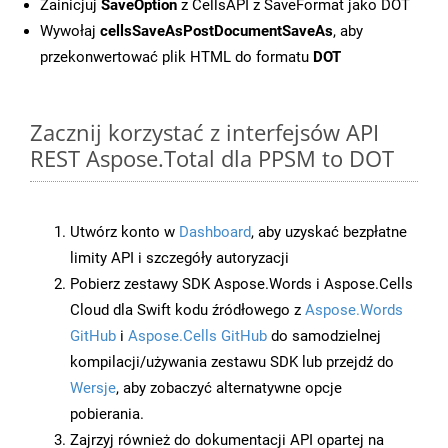
Zainicjuj
SaveOption
z CellsAPI z SaveFormat jako DOT
Wywołaj
cellsSaveAsPostDocumentSaveAs
, aby
przekonwertować plik HTML do formatu
DOT
Zacznij korzystać z interfejsów API
REST Aspose.Total dla PPSM to DOT
Utwórz konto w
Dashboard
, aby uzyskać bezpłatne
limity API i szczegóły autoryzacji
Pobierz zestawy SDK Aspose.Words i Aspose.Cells
Cloud dla Swift kodu źródłowego z
Aspose.Words
GitHub
i
Aspose.Cells GitHub
do samodzielnej
kompilacji/używania zestawu SDK lub przejdź do
Wersje
, aby zobaczyć alternatywne opcje
pobierania.
Zajrzyj również do dokumentacji API opartej na