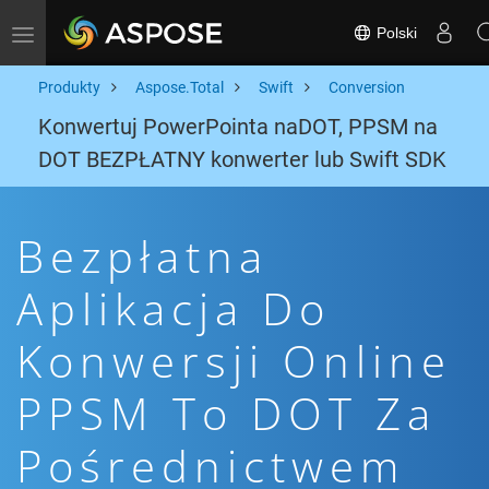
Polski
Toggle navigation
Produkty
Aspose.Total
Swift
Conversion
Konwertuj PowerPointa naDOT, PPSM na
DOT BEZPŁATNY konwerter lub Swift SDK
Bezpłatna
Aplikacja Do
Konwersji Online
PPSM To DOT Za
Pośrednictwem