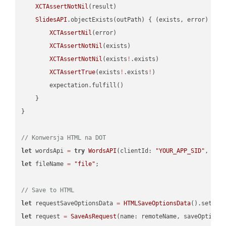
XCTAssertNotNil
(result)

SlidesAPI
.objectExists(outPath) { (exists, error) -> 
XCTAssertNil
(error)

XCTAssertNotNil
(exists)

XCTAssertNotNil
(exists
!
.exists)

XCTAssertTrue
(exists
!
.exists
!
)

        expectation.fulfill()

    }

}

// Konwersja HTML na DOT
let
 wordsApi 
=
try
WordsAPI
(clientId: 
"YOUR_APP_SID"
, cli
let
 fileName 
=
"file"
;

// Save to HTML
let
 requestSaveOptionsData 
=
HTMLSaveOptionsData
().setFil
let
 request 
=
SaveAsRequest
(name: remoteName, saveOptions