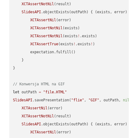
XCTAssertNotNil
(result)

SlidesAPI
.objectExists(outPath) { (exists, error) -> 
XCTAssertNil
(error)

XCTAssertNotNil
(exists)

XCTAssertNotNil
(exists
!
.exists)

XCTAssertTrue
(exists
!
.exists
!
)

        expectation.fulfill()

    }

}

// Konwersja HTML na GIF
let
 outPath 
=
"file.HTML"
SlidesAPI
.savePresentation(
"flie"
, 
"GIF"
, outPath, 
nil
, 
"
XCTAssertNil
(error)

XCTAssertNotNil
(result)

SlidesAPI
.objectExists(outPath) { (exists, error) -> 
XCTAssertNil
(error)
