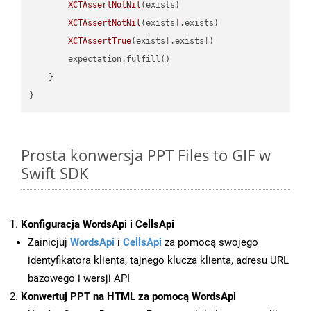
XCTAssertNotNil
(exists)

XCTAssertNotNil
(exists
!
.exists)

XCTAssertTrue
(exists
!
.exists
!
)

        expectation.fulfill()

    }

Prosta konwersja PPT Files to GIF w
Swift SDK
Konfiguracja WordsApi i CellsApi
Zainicjuj
WordsApi
i
CellsApi
za pomocą swojego
identyfikatora klienta, tajnego klucza klienta, adresu URL
bazowego i wersji API
Konwertuj PPT na HTML za pomocą WordsApi