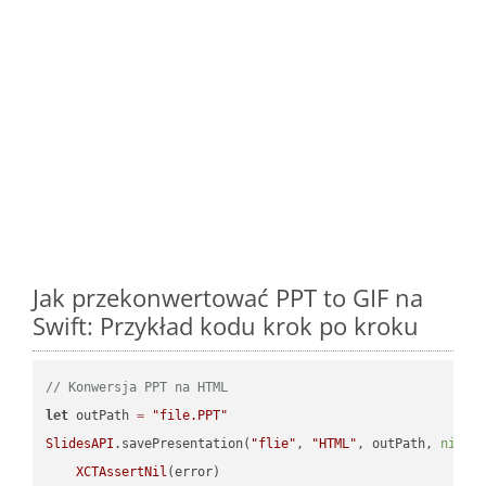
Jak przekonwertować PPT to GIF na
Swift: Przykład kodu krok po kroku
// Konwersja PPT na HTML
let
 outPath 
=
"file.PPT"
SlidesAPI
.savePresentation(
"flie"
, 
"HTML"
, outPath, 
nil
, 
XCTAssertNil
(error)
