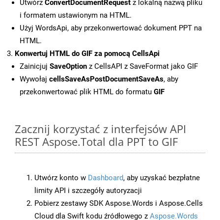
Utwórz
ConvertDocumentRequest
z lokalną nazwą pliku
i formatem ustawionym na HTML.
Użyj WordsApi, aby przekonwertować dokument PPT na
HTML.
Konwertuj HTML do GIF za pomocą CellsApi
Zainicjuj
SaveOption
z CellsAPI z SaveFormat jako GIF
Wywołaj
cellsSaveAsPostDocumentSaveAs
, aby
przekonwertować plik HTML do formatu
GIF
Zacznij korzystać z interfejsów API
REST Aspose.Total dla PPT to GIF
Utwórz konto w
Dashboard
, aby uzyskać bezpłatne
limity API i szczegóły autoryzacji
Pobierz zestawy SDK Aspose.Words i Aspose.Cells
Cloud dla Swift kodu źródłowego z
Aspose.Words