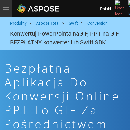
Polski
Toggle navigation
Produkty
Aspose.Total
Swift
Conversion
Konwertuj PowerPointa naGIF, PPT na GIF
BEZPŁATNY konwerter lub Swift SDK
Bezpłatna
Aplikacja Do
Konwersji Online
PPT To GIF Za
Pośrednictwem