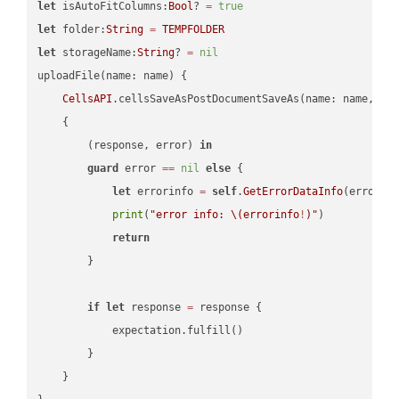
let
 isAutoFitColumns:
Bool
? 
=
true
let
 folder:
String
=
TEMPFOLDER
let
 storageName:
String
? 
=
nil
uploadFile(name: name) {

CellsAPI
.cellsSaveAsPostDocumentSaveAs(name: name, sav
    {

        (response, error) 
in
guard
 error 
==
nil
else
 {

let
 errorinfo 
=
self
.
GetErrorDataInfo
(error: 
print
(
"error info: 
\(errorinfo
!
)
"
)

return
        }

if
let
 response 
=
 response {

            expectation.fulfill()

        }

    }
