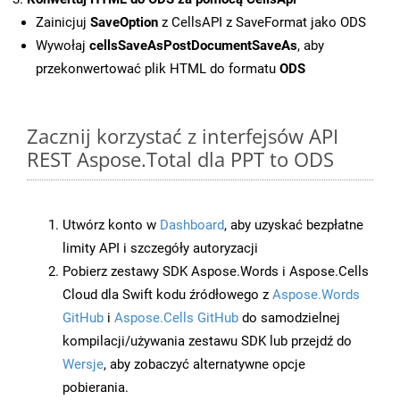
Zainicjuj
SaveOption
z CellsAPI z SaveFormat jako ODS
Wywołaj
cellsSaveAsPostDocumentSaveAs
, aby
przekonwertować plik HTML do formatu
ODS
Zacznij korzystać z interfejsów API
REST Aspose.Total dla PPT to ODS
Utwórz konto w
Dashboard
, aby uzyskać bezpłatne
limity API i szczegóły autoryzacji
Pobierz zestawy SDK Aspose.Words i Aspose.Cells
Cloud dla Swift kodu źródłowego z
Aspose.Words
GitHub
i
Aspose.Cells GitHub
do samodzielnej
kompilacji/używania zestawu SDK lub przejdź do
Wersje
, aby zobaczyć alternatywne opcje
pobierania.