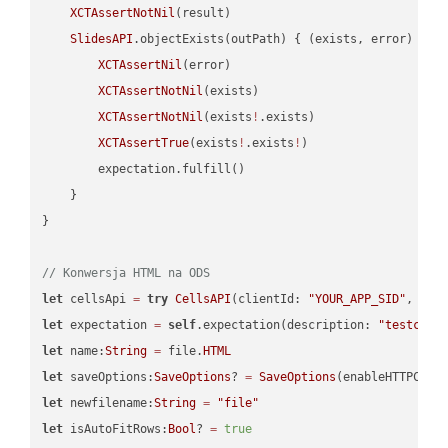
XCTAssertNotNil
(result)

SlidesAPI
.objectExists(outPath) { (exists, error) -> 
XCTAssertNil
(error)

XCTAssertNotNil
(exists)

XCTAssertNotNil
(exists
!
.exists)

XCTAssertTrue
(exists
!
.exists
!
)

        expectation.fulfill()

    }

}

// Konwersja HTML na ODS
let
 cellsApi 
=
try
CellsAPI
(clientId: 
"YOUR_APP_SID"
, cli
let
 expectation 
=
self
.expectation(description: 
"testcell
let
 name:
String
=
 file.
HTML
let
 saveOptions:
SaveOptions
? 
=
SaveOptions
(enableHTTPComp
let
 newfilename:
String
=
"file"
let
 isAutoFitRows:
Bool
? 
=
true