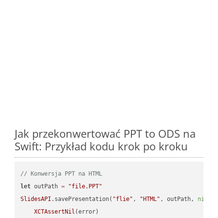
Jak przekonwertować PPT to ODS na
Swift: Przykład kodu krok po kroku
// Konwersja PPT na HTML
let
 outPath 
=
"file.PPT"
SlidesAPI
.savePresentation(
"flie"
, 
"HTML"
, outPath, 
nil
, 
XCTAssertNil
(error)
