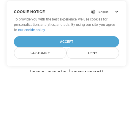
COOKIE NOTICE
To provide you with the best experience, we use cookies for
personalization, analytics, and ads. By using our site, you agree
to
our cookie policy
.
ACCEPT
CUSTOMIZE
DENY
Inne opcje konwersji
PowerPoint
Konwertuj PPT na DOC
DOC:
Microsoft Word Binary Format
Konwertuj PPT na DOT
DOT:
Microsoft Word Template Files