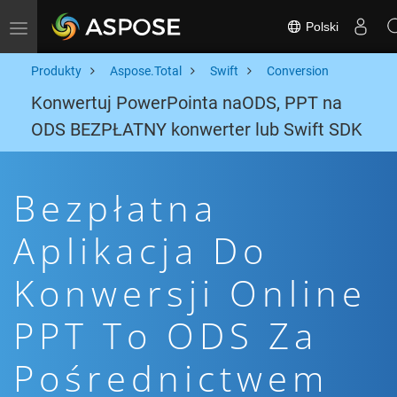
Polski
Toggle navigation
Produkty
Aspose.Total
Swift
Conversion
Konwertuj PowerPointa naODS, PPT na
ODS BEZPŁATNY konwerter lub Swift SDK
Bezpłatna
Aplikacja Do
Konwersji Online
PPT To ODS Za
Pośrednictwem