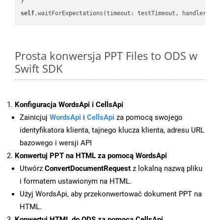
self
.waitForExpectations(timeout: testTimeout, handler: 
n
Prosta konwersja PPT Files to ODS w
Swift SDK
Konfiguracja WordsApi i CellsApi
Zainicjuj
WordsApi
i
CellsApi
za pomocą swojego
identyfikatora klienta, tajnego klucza klienta, adresu URL
bazowego i wersji API
Konwertuj PPT na HTML za pomocą WordsApi
Utwórz
ConvertDocumentRequest
z lokalną nazwą pliku
i formatem ustawionym na HTML.
Użyj WordsApi, aby przekonwertować dokument PPT na
HTML.
Konwertuj HTML do ODS za pomocą CellsApi