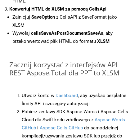
HTML.
Konwertuj HTML do XLSM za pomocą CellsApi
Zainicjuj
SaveOption
z CellsAPI z SaveFormat jako
XLSM
Wywołaj
cellsSaveAsPostDocumentSaveAs
, aby
przekonwertować plik HTML do formatu
XLSM
Zacznij korzystać z interfejsów API
REST Aspose.Total dla PPT to XLSM
Utwórz konto w
Dashboard
, aby uzyskać bezpłatne
limity API i szczegóły autoryzacji
Pobierz zestawy SDK Aspose.Words i Aspose.Cells
Cloud dla Swift kodu źródłowego z
Aspose.Words
GitHub
i
Aspose.Cells GitHub
do samodzielnej
kompilacji/używania zestawu SDK lub przejdź do