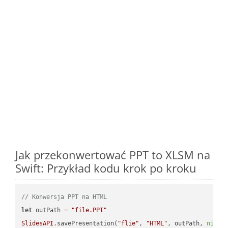
Jak przekonwertować PPT to XLSM na
Swift: Przykład kodu krok po kroku
// Konwersja PPT na HTML
let
 outPath 
=
"file.PPT"
SlidesAPI
.savePresentation(
"flie"
, 
"HTML"
, outPath, 
nil
, 