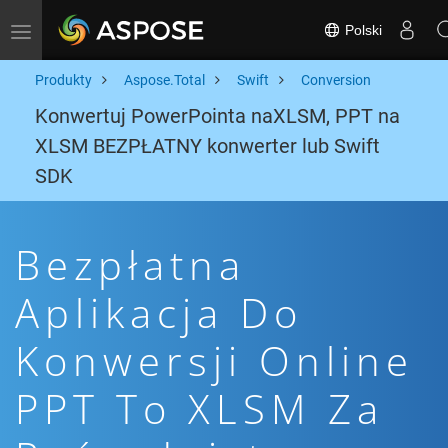
Polski
Toggle navigation
Produkty
Aspose.Total
Swift
Conversion
Konwertuj PowerPointa naXLSM, PPT na
XLSM BEZPŁATNY konwerter lub Swift
SDK
Bezpłatna
Aplikacja Do
Konwersji Online
PPT To XLSM Za