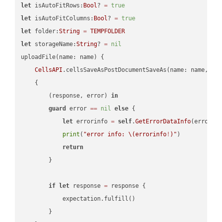
let
 isAutoFitRows:
Bool
? 
=
true
let
 isAutoFitColumns:
Bool
? 
=
true
let
 folder:
String
=
TEMPFOLDER
let
 storageName:
String
? 
=
nil
uploadFile(name: name) {

CellsAPI
.cellsSaveAsPostDocumentSaveAs(name: name, sav
    {

        (response, error) 
in
guard
 error 
==
nil
else
 {

let
 errorinfo 
=
self
.
GetErrorDataInfo
(error: 
print
(
"error info: 
\(errorinfo
!
)
"
)

return
        }

if
let
 response 
=
 response {

            expectation.fulfill()

        }
