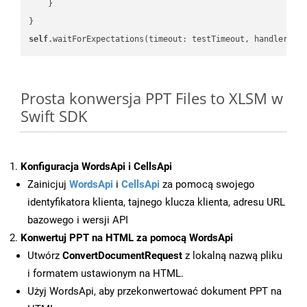
    }

self
.waitForExpectations(timeout: testTimeout, handler: 
n
Prosta konwersja PPT Files to XLSM w
Swift SDK
Konfiguracja WordsApi i CellsApi
Zainicjuj
WordsApi
i
CellsApi
za pomocą swojego
identyfikatora klienta, tajnego klucza klienta, adresu URL
bazowego i wersji API
Konwertuj PPT na HTML za pomocą WordsApi
Utwórz
ConvertDocumentRequest
z lokalną nazwą pliku
i formatem ustawionym na HTML.
Użyj WordsApi, aby przekonwertować dokument PPT na