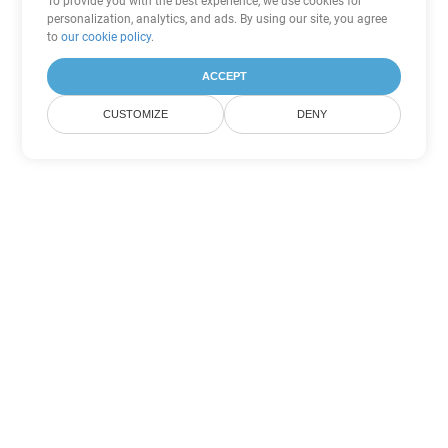
To provide you with the best experience, we use cookies for
personalization, analytics, and ads. By using our site, you agree
to
our cookie policy
.
ACCEPT
CUSTOMIZE
DENY
Inne opcje konwersji
PowerPoint
Konwertuj PPT na DOC
DOC:
Microsoft Word Binary Format
Konwertuj PPT na DOT
DOT:
Microsoft Word Template Files