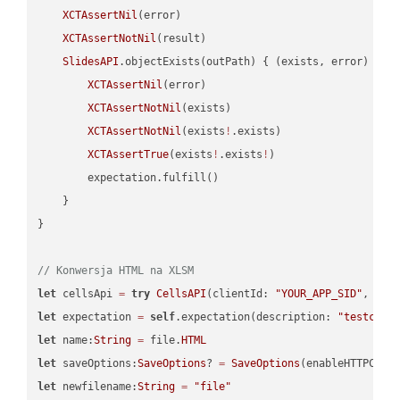
XCTAssertNil
(error)

XCTAssertNotNil
(result)

SlidesAPI
.objectExists(outPath) { (exists, error) -> 
XCTAssertNil
(error)

XCTAssertNotNil
(exists)

XCTAssertNotNil
(exists
!
.exists)

XCTAssertTrue
(exists
!
.exists
!
)

        expectation.fulfill()

    }

}

// Konwersja HTML na XLSM
let
 cellsApi 
=
try
CellsAPI
(clientId: 
"YOUR_APP_SID"
, cli
let
 expectation 
=
self
.expectation(description: 
"testcell
let
 name:
String
=
 file.
HTML
let
 saveOptions:
SaveOptions
? 
=
SaveOptions
(enableHTTPComp
let
 newfilename:
String
=
"file"