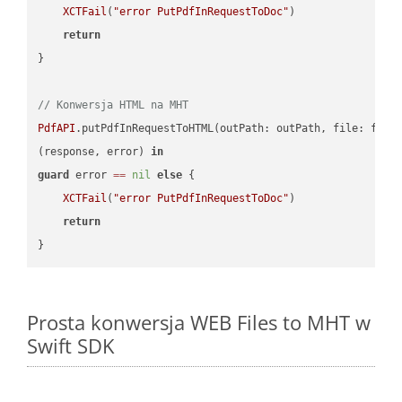
XCTFail
(
"error PutPdfInRequestToDoc"
)

return
}

// Konwersja HTML na MHT
PdfAPI
.putPdfInRequestToHTML(outPath: outPath, file: file
(response, error) 
in
guard
 error 
==
nil
else
 {

XCTFail
(
"error PutPdfInRequestToDoc"
)

return
Prosta konwersja WEB Files to MHT w
Swift SDK