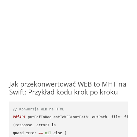
Jak przekonwertować WEB to MHT na
Swift: Przykład kodu krok po kroku
// Konwersja WEB na HTML
PdfAPI
.putPdfInRequestToWEB(outPath: outPath, file: file.
(response, error) 
in
guard
 error 
==
nil
else
 {
