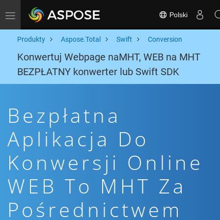
Polski
Toggle navigation
Produkty
Aspose.Total
Swift
Conversion
Konwertuj Webpage naMHT, WEB na MHT
BEZPŁATNY konwerter lub Swift SDK
Bezpłatna
Aplikacja Do
Konwersji Online
WEB To MHT Za
Pośrednictwem