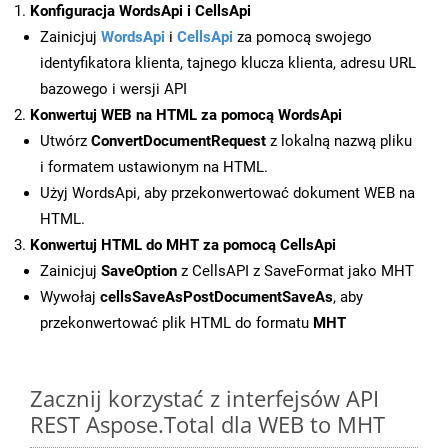
Konfiguracja WordsApi i CellsApi
Zainicjuj
WordsApi
i
CellsApi
za pomocą swojego
identyfikatora klienta, tajnego klucza klienta, adresu URL
bazowego i wersji API
Konwertuj WEB na HTML za pomocą WordsApi
Utwórz
ConvertDocumentRequest
z lokalną nazwą pliku
i formatem ustawionym na HTML.
Użyj WordsApi, aby przekonwertować dokument WEB na
HTML.
Konwertuj HTML do MHT za pomocą CellsApi
Zainicjuj
SaveOption
z CellsAPI z SaveFormat jako MHT
Wywołaj
cellsSaveAsPostDocumentSaveAs
, aby
przekonwertować plik HTML do formatu
MHT
Zacznij korzystać z interfejsów API
REST Aspose.Total dla WEB to MHT