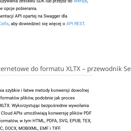
/używania zestawu SDK lub przejdź do
Wersje
,
e opcje pobierania.
entacji API opartej na Swagger dla
Cells
, aby dowiedzieć się więcej o
API REST
.
ternetowe do formatu XLTX – przewodnik Se
a szybkie i łatwe metody konwersji dowolnej
 formatów plików, podobnie jak proces
XLTX. Wykorzystując bezpośrednie wywołania
 Cloud APIs umożliwiają konwersję plików PDF
u formatów, w tym HTML, PDFA, SVG, EPUB, TEX,
C, DOCX, MOBIXML, EMF i TIFF.