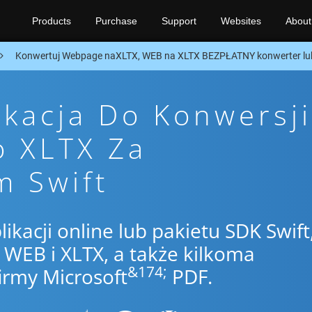
Products
Purchase
Support
Websites
About
Konwertuj Webpage naXLTX, WEB na XLTX BEZPŁATNY konwerter lu
ikacja Do Konwersji
o XLTX Za
m Swift
likacji online lub pakietu SDK Swift
WEB i XLTX, a także kilkoma
&174;
irmy Microsoft
PDF.