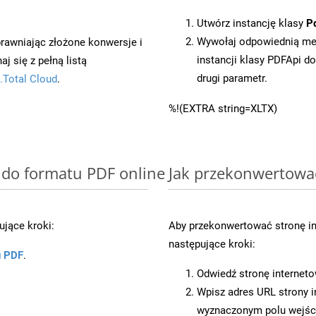
Utwórz instancję klasy
P
Wywołaj odpowiednią me
prawniając złożone konwersje i
instancji klasy PDFApi d
 się z pełną listą
drugi parametr.
.Total Cloud
.
%!(EXTRA string=XLTX)
 do formatu PDF online
Jak przekonwertowa
jące kroki:
Aby przekonwertować stronę in
następujące kroki:
u PDF
.
Odwiedź stronę internet
Wpisz adres URL strony i
wyznaczonym polu wejś