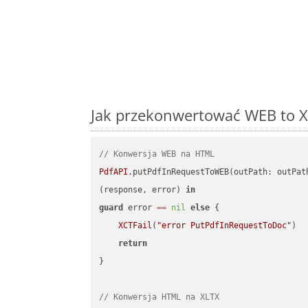
Jak przekonwertować WEB to XL
// Konwersja WEB na HTML
PdfAPI
.putPdfInRequestToWEB(outPath: outPat
(response, error) 
in
guard
 error 
==
nil
else
 {

XCTFail
(
"error PutPdfInRequestToDoc"
)

return
}

// Konwersja HTML na XLTX