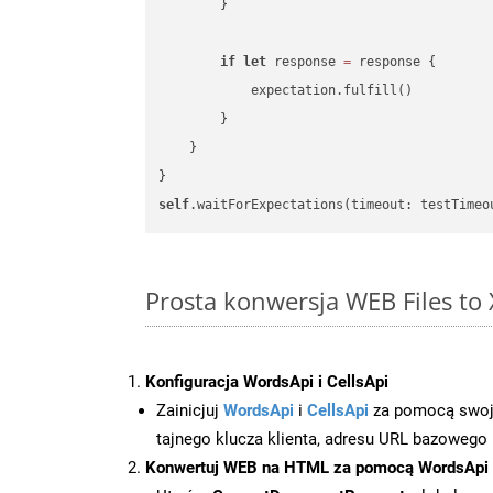
        }

if
let
 response 
=
 response {

            expectation.fulfill()

        }

    }

self
.waitForExpectations(timeout: testTimeo
Prosta konwersja WEB Files to
Konfiguracja WordsApi i CellsApi
Zainicjuj
WordsApi
i
CellsApi
za pomocą swojeg
tajnego klucza klienta, adresu URL bazowego i
Konwertuj WEB na HTML za pomocą WordsApi