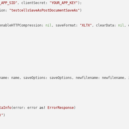
_APP_SID"
, clientSecret: 
"YOUR_APP_KEY"
ion: 
"testcellsSaveAsPostDocumentSaveAs"
enableHTTPCompression: 
nil
, saveFormat: 
"XLTX"
, clearData: 
nil
, 
name: name, saveOptions: saveOptions, newfilename: newfilename, 
taInfo
(error: error 
as!
ErrorResponse
)

)
"
)
