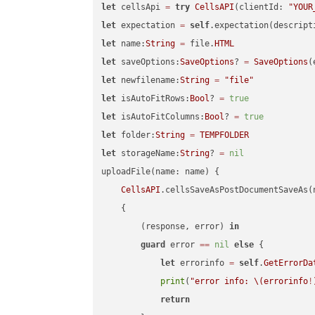
let
 cellsApi 
=
try
CellsAPI
(clientId: 
"YOUR
let
 expectation 
=
self
.expectation(descript
let
 name:
String
=
 file.
HTML
let
 saveOptions:
SaveOptions
? 
=
SaveOptions
(
let
 newfilename:
String
=
"file"
let
 isAutoFitRows:
Bool
? 
=
true
let
 isAutoFitColumns:
Bool
? 
=
true
let
 folder:
String
=
TEMPFOLDER
let
 storageName:
String
? 
=
nil
uploadFile(name: name) {

CellsAPI
.cellsSaveAsPostDocumentSaveAs(
    {

        (response, error) 
in
guard
 error 
==
nil
else
 {

let
 errorinfo 
=
self
.
GetErrorDa
print
(
"error info: 
\(errorinfo
!
return