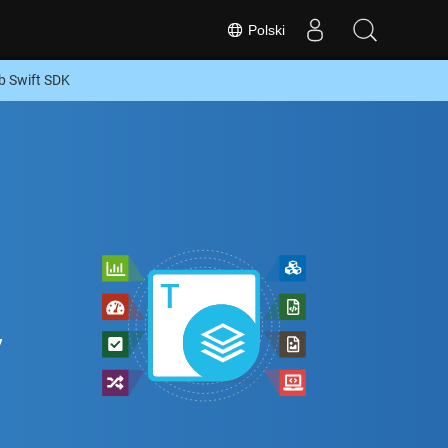
Polski
b Swift SDK
,