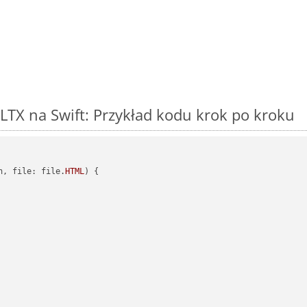
TX na Swift: Przykład kodu krok po kroku
h, file: file.
HTML
) {
