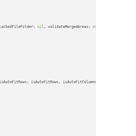
cachedFileFolder: 
nil
, validateMergedAreas: 
nil
, refreshChartCac
isAutoFitRows: isAutoFitRows, isAutoFitColumns: isAutoFitColumns,