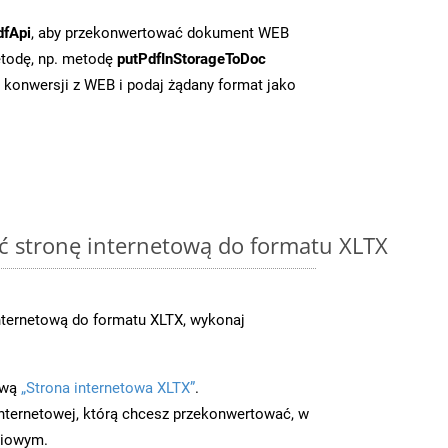
dfApi
, aby przekonwertować dokument WEB
todę, np. metodę
putPdfInStorageToDoc
o konwersji z WEB i podaj żądany format jako
ć stronę internetową do formatu XLTX
ternetową do formatu XLTX, wykonaj
ową
„Strona internetowa XLTX”
.
nternetowej, którą chcesz przekonwertować, w
ciowym.