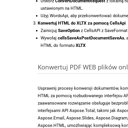
Utwórz
ConvertDocumentRequest
z lokalną n
ustawionym na HTML.
Użyj WordsApi, aby przekonwertować dokum
Konwertuj HTML do XLTX za pomocą CellsApi
Zainicjuj
SaveOption
z CellsAPI z SaveFormat
Wywołaj
cellsSaveAsPostDocumentSaveAs
,
HTML do formatu
XLTX
Konwertuj PDF WEB plików onli
Usprawnij procesy konwersji dokumentów, konw
HTML za pomocą rozbudowanego interfejsu AP
zaawansowane rozwiązanie obsługuje bezprobl
interfejsami API Aspose.Total, takimi jak Aspo
Aspose.Email, Aspose.Slides, Aspose.Diagram
Aspose.HTML, umożliwiając kompleksową kon