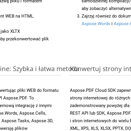
azwą pliku i formatem
samodzielnej kompilacji
aby zobaczyć alternatywn
ent WEB na HTML.
Zajrzyj również do dokum
Aspose.Words
i
Aspose.
 jako XLTX
 aby przekonwertować plik
ne: Szybka i łatwa metoda
Konwertuj strony in
ertując pliki WEB do formatu
Aspose.PDF Cloud SDK zapewni
I Aspose.PDF. To
strony internetowej do różnych
emową integrację z innymi
zademonstrowany powyżej dla 
se.Words, Aspose.Cells,
REST API lub SDK, Aspose.PDF
, Aspose.Tasks, Aspose.3D,
i stron internetowych do wiel
wersję plików
XML, XPS, XLS, XLSX, PPTX, DO